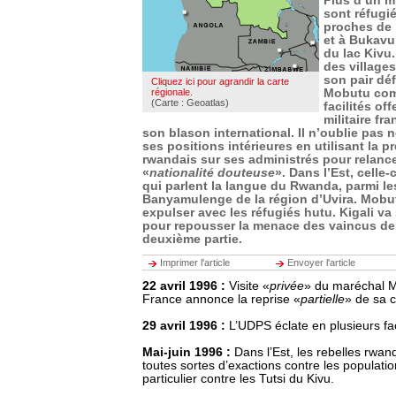
Plus d’un m
sont réfugi
proches de 
et à Bukavu
du lac Kivu.
des villages
son pair dé
Cliquez ici pour agrandir la carte
régionale.
Mobutu comp
(Carte : Geoatlas)
facilités off
militaire fr
son blason international. Il n’oublie pas
ses positions intérieures en utilisant la p
rwandais sur ses administrés pour relance
«
nationalité douteuse
». Dans l’Est, celle-
qui parlent la langue du Rwanda, parmi le
Banyamulenge de la région d’Uvira. Mobu
expulser avec les réfugiés hutu. Kigali va 
pour repousser la menace des vaincus de
deuxième partie.
Imprimer l'article
Envoyer l'article
22 avril 1996 :
Visite «
privée
» du maréchal M
France annonce la reprise «
partielle
»
de sa c
29 avril 1996 :
L’UDPS éclate en plusieurs fa
Mai-juin 1996 :
Dans l’Est, les rebelles rwan
toutes sortes d’exactions contre les populati
particulier contre les Tutsi du Kivu.