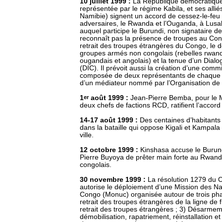
10 juillet 1999 :
La République démocratiqu
représentée par le régime Kabila, et ses alli
Namibie) signent un accord de cessez-le-feu 
adversaires, le Rwanda et l’Ouganda, à Lusa
auquel participe le Burundi, non signataire de 
reconnaît pas la présence de troupes au Cong
retrait des troupes étrangères du Congo, le
groupes armés non congolais (rebelles rwand
ougandais et angolais) et la tenue d’un Dialo
(DIC). Il prévoit aussi la création d’une commi
composée de deux représentants de chaque pa
d’un médiateur nommé par l’Organisation de l
1
er
août 1999 :
Jean-Pierre Bemba, pour le M
deux chefs de factions RCD, ratifient l’accor
14-17 août 1999 :
Des centaines d’habitants
dans la bataille qui oppose Kigali et Kampala 
ville.
12 octobre 1999 :
Kinshasa accuse le Burund
Pierre Buyoya de prêter main forte au Rwanda
congolais.
30 novembre 1999 :
La résolution 1279 du C
autorise le déploiement d’une Mission des Na
Congo (Monuc) organisée autour de trois pha
retrait des troupes étrangères de la ligne de fro
retrait des troupes étrangères ; 3) Désarmem
démobilisation, rapatriement, réinstallation 