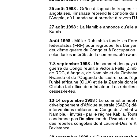
25 août 1998 :
Grâce à l’appui de troupes 
angolaises, Kinshasa reprend le contrôle du s
l’Angola, où Luanda veut prendre à revers l’
27 août 1998 :
La Namibie annonce qu’elle a
Kabila.
Août 1998 :
Müller Ruhimbika fonde les Forc
fédéralistes (FRF) pour regrouper les Banyam
deuxième guerre du Congo et à l’occupation 
selon lui les intérêts de la communauté rw
7-8 septembre 1998 :
Un sommet des pays i
guerre du Congo réunit à Victoria Falls (Zimb
de RDC, d’Angola, de Namibie et du Zimbabw
Rwanda et de l’Ouganda de l’autre, sous l’égi
l’unité africaine (OUA) et de la Zambie dont l
Chiluba fait office de médiateur. Les rebelles
cessez-le-feu.
13-14 septembre 1998 :
Le sommet annuel 
développement d’Afrique australe (SADC) déc
interventions militaires au Congo du Zimbabwe
Namibie, «invités» par le régime Kabila. Tout
condamne pas l’implication du Rwanda et de
des rebelles congolais dont Laurent-Désiré Ka
l’existence.