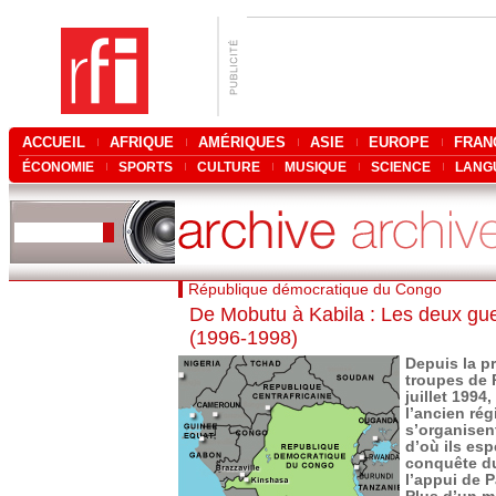
ACCUEIL
AFRIQUE
AMÉRIQUES
ASIE
EUROPE
FRAN
ÉCONOMIE
SPORTS
CULTURE
MUSIQUE
SCIENCE
LANG
République démocratique du Congo
De Mobutu à Kabila : Les deux gu
(1996-1998)
Depuis la pr
troupes de 
juillet 1994
l’ancien ré
s’organisent
d’où ils esp
conquête d
l’appui de P