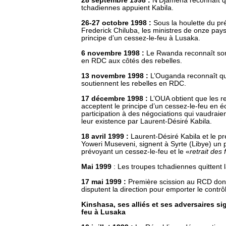
28 septembre 1998 :
N’Djamena reconnaît q
tchadiennes appuient Kabila.
26-27 octobre 1998 :
Sous la houlette du p
Frederick Chiluba, les ministres de onze pays
principe d’un cessez-le-feu à Lusaka.
6 novembre 1998 :
Le Rwanda reconnaît son 
en RDC aux côtés des rebelles.
13 novembre 1998 :
L’Ouganda reconnaît q
soutiennent les rebelles en RDC.
17 décembre 1998 :
L’OUA obtient que les r
acceptent le principe d’un cessez-le-feu en 
participation à des négociations qui vaudrai
leur existence par Laurent-Désiré Kabila.
18 avril 1999 :
Laurent-Désiré Kabila et le p
Yoweri Museveni, signent à Syrte (Libye) un p
prévoyant un cessez-le-feu et le «
retrait des
Mai 1999
: Les troupes tchadiennes quittent
17 mai 1999 :
Première scission au RCD dont
disputent la direction pour emporter le contrô
Kinshasa, ses alliés et ses adversaires si
feu à Lusaka