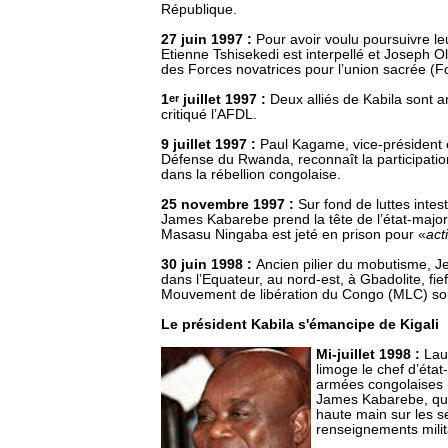
République.
27 juin 1997 :
Pour avoir voulu poursuivre leu
Etienne Tshisekedi est interpellé et Joseph O
des Forces novatrices pour l’union sacrée (F
1
er
juillet 1997 :
Deux alliés de Kabila sont a
critiqué l’AFDL.
9 juillet 1997 :
Paul Kagame, vice-président e
Défense du Rwanda, reconnaît la participatio
dans la rébellion congolaise.
25 novembre 1997 :
Sur fond de luttes intes
James Kabarebe prend la tête de l’état-majo
Masasu Ningaba est jeté en prison pour «
act
30 juin 1998 :
Ancien pilier du mobutisme, 
dans l’Equateur, au nord-est, à Gbadolite, fi
Mouvement de libération du Congo (MLC) so
Le président Kabila s'émancipe de Kigali
Mi-juillet 1998 :
Lau
limoge le chef d’éta
armées congolaises 
James Kabarebe, qui
haute main sur les s
renseignements milit