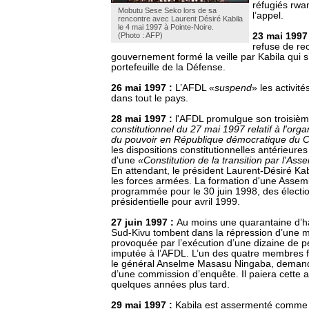
réfugiés rwa
Mobutu Sese Seko lors de sa
l’appel.
rencontre avec Laurent Désiré Kabila
le 4 mai 1997 à Pointe-Noire.
(Photo : AFP)
23 mai 1997
refuse de re
gouvernement formé la veille par Kabila qui s
portefeuille de la Défense.
26 mai 1997 :
L’AFDL «
suspend
»
les activité
dans tout le pays.
28 mai 1997 :
l'AFDL promulgue son troisiè
constitutionnel du 27 mai 1997 relatif à l'organ
du pouvoir en République démocratique du 
les dispositions constitutionnelles antérieures
d'une
«Constitution de la transition par l'Ass
En attendant, le président Laurent-Désiré Kabil
les forces armées. La formation d'une Assemb
programmée pour le 30 juin 1998, des élection
présidentielle pour avril 1999.
27 juin 1997 :
Au moins une quarantaine d’ha
Sud-Kivu tombent dans la répression d’une m
provoquée par l’exécution d’une dizaine de pe
imputée à l’AFDL. L’un des quatre membres 
le général Anselme Masasu Ningaba, demande
d’une commission d’enquête. Il paiera cette 
quelques années plus tard.
29 mai 1997 :
Kabila est assermenté comme 