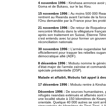
4 novembre 1996 :
Kinshasa annonce avoir p
Goma et de Bukavu, sur le lac Kivu.
15 novembre 1996 :
Au moins 500 000 Rwan
rentrent au Rwanda avant l’arrivée de la forc
l’Onu demandée par la France pour les proté
21 novembre 1996 :
De retour de Roquebrun
rencontré Mobutu dans la villégiature françai
après son traitement en Suisse, Etienne Tshi
s’est entendu avec lui pour former un gouve
réconciliation nationale.
30 novembre 1996
:
L’armée ougandaise fait
officiellement pour traquer les rebelles ouga
démocratique allié (ADF).
8 décembre 1996 :
Mobutu nomme le généra
d'état-major de l'armée zaïroise et commanda
spéciale présidentielle (DSP).
Malade et affaibli, Mobutu fait appel à de
17 décembre 1996 :
Mobutu rentre à Kinsha
Décembre 1996 :
De sources humanitaires, 
réfugiés rwandais exténués et affamés sont r
une localité située à 150 kilomètres de Kisan
orientale. Quelque 40 000 autres se sont arr
cinquantaine de kilomètres de Tingi-Tingi, à A