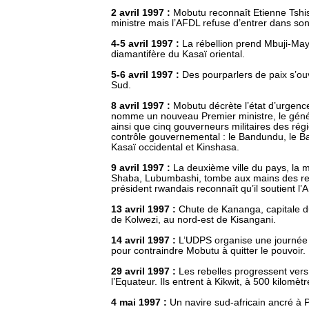
2 avril 1997 :
Mobutu reconnaît Etienne Tsh
ministre mais l’AFDL refuse d’entrer dans s
4-5 avril 1997 :
La rébellion prend Mbuji-May
diamantifère du Kasaï oriental.
5-6 avril 1997 :
Des pourparlers de paix s’ou
Sud.
8 avril 1997 :
Mobutu décrète l’état d’urgence
nomme un nouveau Premier ministre, le génér
ainsi que cinq gouverneurs militaires des ré
contrôle gouvernemental : le Bandundu, le Bas
Kasaï occidental et Kinshasa.
9 avril 1997 :
La deuxième ville du pays, la 
Shaba, Lubumbashi, tombe aux mains des reb
président rwandais reconnaît qu’il soutient l’
13 avril 1997 :
Chute de Kananga, capitale d
de Kolwezi, au nord-est de Kisangani.
14 avril 1997 :
L’UDPS organise une journée 
pour contraindre Mobutu à quitter le pouvoir.
29 avril 1997 :
Les rebelles progressent ver
l’Equateur. Ils entrent à Kikwit, à 500 kilomètr
4 mai 1997 :
Un navire sud-africain ancré à 