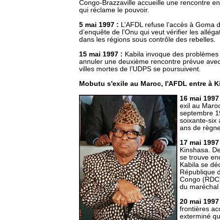
Congo-Brazzaville accueille une rencontre en
qui réclame le pouvoir.
5 mai 1997 :
L’AFDL refuse l’accès à Goma d
d’enquête de l’Onu qui veut vérifier les allé
dans les régions sous contrôle des rebelles.
15 mai 1997 :
Kabila invoque des problèmes 
annuler une deuxième rencontre prévue ave
villes mortes de l’UDPS se poursuivent.
Mobutu s'exile au Maroc, l'AFDL entre à 
16 mai 1997
exil au Maroc
septembre 19
soixante-six
ans de règne
17 mai 1997
Kinshasa. De
se trouve en
Kabila se déc
République 
Congo (RDC) 
du maréchal
20 mai 1997
frontières ac
exterminé q