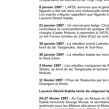
8 janvier 1997 :
L’AFDL annonce que le géné
Ngandu a été tué dans une embuscade tendu
Les esprits critiques rappellent que Ngandu fa
Laurent-Désiré Kabila.
21 janvier 1997 :
Un mercenaire belge, Chris
revendique le commandement de quelque 30
chargés d’aider Mobutu à reprendre à l’AFDL le
où les Forces armées du Zaïre (Faz) se son
30 janvier 1997 :
La rébellion prend Lulimba,
bord du lac Tanganyika, dans le Sud-Kivu.
30 janvier 1997 :
La rébellion balaie les me
le Haut-Zaïre.
3 février 1997
:
Les rebelles s’emparent de K
Shaba, au bord du lac Tanganyika et lancent
Mobutu.
11 février 1997 :
Prise de Shabunda par les r
Kisangani et Kindu.
Laurent-Désiré Kabila tente de négocier 
24-27 février 1997 :
Au Cap, en Afrique du S
Kabila rencontre George Moose, le secrétaire 
américain pour les Affaires africaines et M