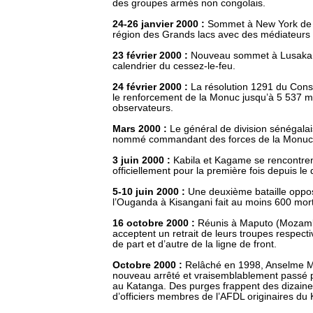
des groupes armés non congolais.
24-26 janvier 2000 :
Sommet à New York de s
région des Grands lacs avec des médiateurs
23 février 2000 :
Nouveau sommet à Lusaka 
calendrier du cessez-le-feu.
24 février 2000 :
La résolution 1291 du Conse
le renforcement de la Monuc jusqu’à 5 537 mi
observateurs.
Mars 2000 :
Le général de division sénégala
nommé commandant des forces de la Monuc
3 juin 2000 :
Kabila et Kagame se rencontre
officiellement pour la première fois depuis le
5-10 juin 2000 :
Une deuxième bataille oppo
l’Ouganda à Kisangani fait au moins 600 mort
16 octobre 2000 :
Réunis à Maputo (Mozambi
acceptent un retrait de leurs troupes respect
de part et d’autre de la ligne de front.
Octobre 2000 :
Relâché en 1998, Anselme M
nouveau arrêté et vraisemblablement passé 
au Katanga. Des purges frappent des dizaines
d’officiers membres de l’AFDL originaires du 