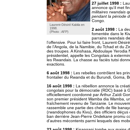
27 juillet 1998 :
Lau
annonce qu’il met fin
militaires rwandais q
pendant la période de
Congo.
Laurent-Désiré Kabila en
1998.
2 août 1998 :
La deu
(Photo : AFP)
fomentée dans le Kiv
parrains rwandais de
l’offensive. Pour lui faire front, Laurent-Désir
de l’Angola, de la Namibie, du Tchad et du 
des troupes. A Kinshasa, Abdoulaye Yerodia 
présidentiel, appelle les Congolais à extermi
les Rwandais. La chasse au faciès tutsi donne 
exactions.
6 août 1998 :
Les rebelles contrôlent les prin
frontalier du Rwanda et du Burundi, Goma, B
16 août
1998 :
La rébellion annonce la créa
congolais pour la démocratie (RDC) basé à 
officiellement coordonné par Arthur Zaïdi Gom
son premier président Wamba dia Wamba, un
fraîchement revenu de Tanzanie. Le mouvement
rassemble une partie des chefs de file bana
(rwandophones du Kivu), des officiers déçus
ban derrière Jean-Pierre Ondekane promu 
d’autres mécontents parmi lesquels des mobu
23 août 1998 :
Kisangani tombe aux mains d