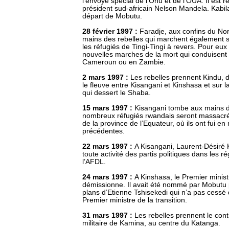
l'envoyé spécial de l'Onu et de l'OUA. Il est r
président sud-africain Nelson Mandela. Kabil
départ de Mobutu.
28 février 1997 :
Faradje, aux confins du No
mains des rebelles qui marchent également s
les réfugiés de Tingi-Tingi à revers. Pour e
nouvelles marches de la mort qui conduisent
Cameroun ou en Zambie.
2 mars 1997 :
Les rebelles prennent Kindu, d
le fleuve entre Kisangani et Kinshasa et sur l
qui dessert le Shaba.
15 mars 1997 :
Kisangani tombe aux mains d
nombreux réfugiés rwandais seront massacr
de la province de l’Equateur, où ils ont fui 
précédentes.
22 mars 1997 :
A Kisangani, Laurent-Désiré K
toute activité des partis politiques dans les r
l’AFDL.
24 mars 1997 :
A Kinshasa, le Premier mini
démissionne. Il avait été nommé par Mobutu 
plans d’Etienne Tshisekedi qui n’a pas cessé
Premier ministre de la transition.
31 mars 1997 :
Les rebelles prennent le cont
militaire de Kamina, au centre du Katanga.