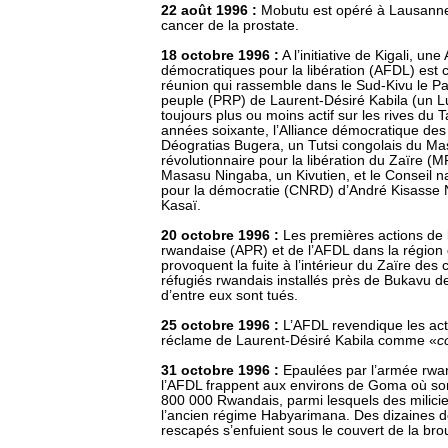
22 août 1996 :
Mobutu est opéré à Lausanne
cancer de la prostate.
18 octobre 1996
:
A l’initiative de Kigali, une
démocratiques pour la libération (AFDL) est 
réunion qui rassemble dans le Sud-Kivu le Par
peuple (PRP) de Laurent-Désiré Kabila (un 
toujours plus ou moins actif sur les rives du 
années soixante, l’Alliance démocratique de
Déogratias Bugera, un Tutsi congolais du Ma
révolutionnaire pour la libération du Zaïre 
Masasu Ningaba, un Kivutien, et le Conseil na
pour la démocratie (CNRD) d’André Kisasse
Kasaï.
20 octobre 1996 :
Les premières actions de 
rwandaise (APR) et de l’AFDL dans la région
provoquent la fuite à l’intérieur du Zaïre des 
réfugiés rwandais installés près de Bukavu 
d’entre eux sont tués.
25 octobre 1996 :
L’AFDL revendique les act
réclame de Laurent-Désiré Kabila comme «
c
31 octobre 1996 :
Epaulées par l’armée rwan
l’AFDL frappent aux environs de Goma où son
800 000 Rwandais, parmi lesquels des milicie
l’ancien régime Habyarimana. Des dizaines de
rescapés s’enfuient sous le couvert de la bro