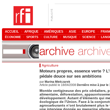
ACCUEIL
AFRIQUE
AMÉRIQUES
ASIE
EUROPE
FRAN
ÉCONOMIE
SPORTS
CULTURE
MUSIQUE
SCIENCE
LANG
Agriculture
Moteurs propres, essence verte ? L
pédale douce sur ses ambitions
par
Marina Mielczarek
Article publié le 18/04/2008
Dernière mise à jour le
Montée vertigineuse des prix céréaliers, 
alimentaire, déforestation, appauvrissem
développement. Autant d’éléments qui mett
écologique de l’Union. Face à la conjonct
agrocarburants n’ont brutalement plus le
une interview donnée au magazine allem