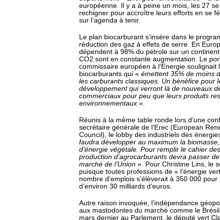
européenne. Il y a à peine un mois, les 27 s
rechigner pour accroître leurs efforts en se f
sur l’agenda à tenir.
Le plan biocarburant s’insère dans le progr
réduction des gaz à effets de serre. En Europ
dépendent à 98% du pétrole sur un continent
CO2 sont en constante augmentation. Le por
commissaire européen à l’Energie soulignait 
biocarburants qui «
émettent 35% de moins d
les carburants classiques. Un bénéfice pour 
développement qui verront là de nouveaux 
commerciaux pour peu que leurs produits resp
environnementaux
».
Réunis à la même table ronde lors d’une con
secrétaire générale de l’Erec (European Re
Council), le lobby des industriels des énergie
faudra développer au maximum la biomasse, 
d’énergie végétale. Pour remplir le cahier des
production d’agrocarburants devra passer de
marché de l’Union
». Pour Christine Lins, le 
puisque toutes professions de « l’énergie ver
nombre d’emplois s’élèverait à 350 000 pour u
d’environ 30 milliards d’euros.
Autre raison invoquée, l’indépendance géopol
aux mastodontes du marché comme le Brésil 
mars dernier au Parlement, le député vert C