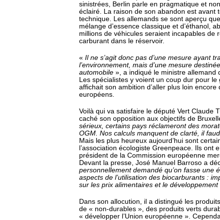
sinistrées, Berlin parle en pragmatique et no
éclairé. La raison de son abandon est avant t
technique. Les allemands se sont aperçu que 
mélange d’essence classique et d’éthanol, ab
millions de véhicules seraient incapables de
carburant dans le réservoir.
«
Il ne s’agit donc pas d’une mesure ayant trai
l’environnement, mais d’une mesure destinée à
automobile
», a indiqué le ministre allemand
Les spécialistes y voient un coup dur pour l
affichait son ambition d’aller plus loin encore 
européens.
Voilà qui va satisfaire le député Vert Claude 
caché son opposition aux objectifs de Bruxel
sérieux, certains pays réclameront des mora
OGM. Nos calculs manquent de clarté, il faud
Mais les plus heureux aujourd’hui sont certai
l’association écologiste Greenpeace. Ils ont 
président de la Commission européenne mercr
Devant la presse, José Manuel Barroso a déc
personnellement demandé qu’on fasse une ét
aspects de l’utilisation des biocarburants : imp
sur les prix alimentaires et le développement
Dans son allocution, il a distingué les produit
de « non-durables », des produits verts dura
« développer l’Union européenne ». Cependan