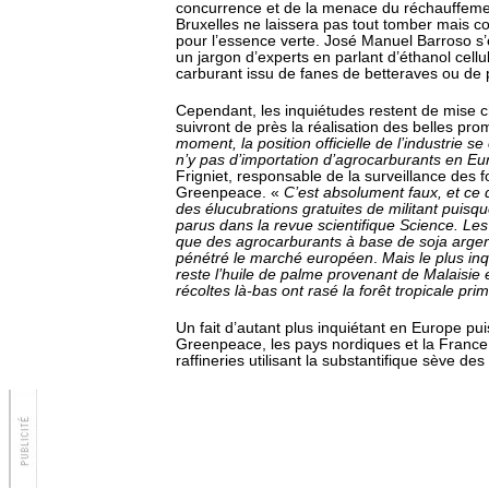
concurrence et de la menace du réchauffemen
Bruxelles ne laissera pas tout tomber mais co
pour l’essence verte. José Manuel Barroso s’
un jargon d’experts en parlant d’éthanol cellu
carburant issu de fanes de betteraves ou de
Cependant, les inquiétudes restent de mise c
suivront de près la réalisation des belles pr
moment, la position officielle de l’industrie se
n’y pas d’importation d’agrocarburants en Eu
Frigniet, responsable de la surveillance des f
Greenpeace. «
C’est absolument faux, et ce 
des élucubrations gratuites de militant puisqu
parus dans la revue scientifique Science. Le
que des agrocarburants à base de soja argent
pénétré le marché européen
.
Mais le plus in
reste l’huile de palme provenant de Malaisie 
récoltes là-bas ont rasé la forêt tropicale pri
Un fait d’autant plus inquiétant en Europe pu
Greenpeace, les pays nordiques et la France 
raffineries utilisant la substantifique sève des