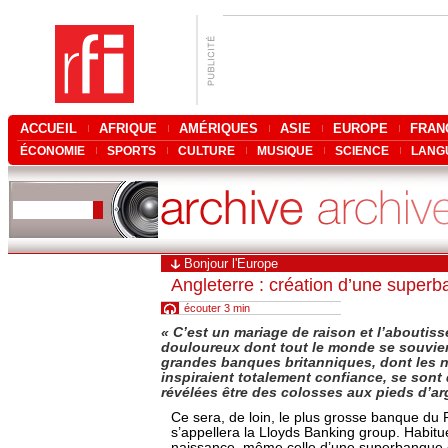
ACCUEIL
AFRIQUE
AMÉRIQUES
ASIE
EUROPE
FRAN
ÉCONOMIE
SPORTS
CULTURE
MUSIQUE
SCIENCE
LANG
Bonjour l'Europe
Angleterre : création d’une super
écouter 3 min
«
C’est un mariage de raison et l’abouti
douloureux dont tout le monde se souvie
grandes banques britanniques, dont les 
inspiraient totalement confiance, se sont
révélées être des colosses aux pieds d’ar
Ce sera, de loin, le plus grosse banque du
s’appellera la Lloyds Banking group. Habitu
naissance, même celle d’une superbanque 