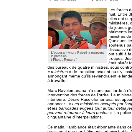
Les forces de
nuit. Entre 
elles ont sur
ministères, 
de jeunes g
bâtiments inv
ministres de
Quelques ti
soutenus pa
dissuasive de
L''opposant Andry Rajoelina maintient
ont suffi à f
la pression
troupes. Jus
( Photo : Reuters )
était plutôt 
des bureaux de quatre ministres, sous contrôl
« ministres »
de transition avaient pu s’y ins
annonçant même qu’ils reviendraient le le
à travailler.
Marc Ravolomanana n'a donc pas tardé à réag
intervention des forces de l'ordre. Le ministre
intérieure, Désiré Rasolofomanana, est apparu
annoncer : «
Les ministères occupés par l'opp
et les barricades érigées tout autour déblayé
peuvent retourner à leurs postes
». La police
cinquantaine d'interpellations.
Ce matin, l’ambiance était étonnante dans cet
quasiment que des bâtiments administratifs. 