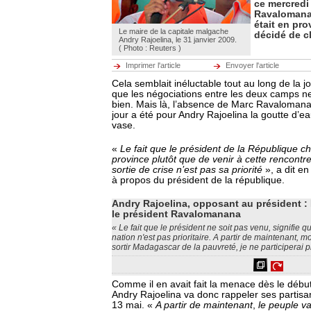
ce mercredi
Ravalomanan
était en pr
Le maire de la capitale malgache
décidé de cl
Andry Rajoelina, le 31 janvier 2009.
( Photo : Reuters )
Imprimer l'article
Envoyer l'article
Cela semblait inéluctable tout au long de la j
que les négociations entre les deux camps ne
bien. Mais là, l’absence de Marc Ravaloman
jour a été pour Andry Rajoelina la goutte d’ea
vase.
«
Le fait que le président de la République ch
province plutôt que de venir à cette rencontre,
sortie de crise n’est pas sa priorité
», a dit e
à propos du président de la république.
Andry Rajoelina, opposant au président : 
le président Ravalomanana
« Le fait que le président ne soit pas venu, signifie qu
nation n'est pas prioritaire. A partir de maintenant, mo
sortir Madagascar de la pauvreté, je ne participerai pl
Comme il en avait fait la menace dès le débu
Andry Rajoelina va donc rappeler ses partisa
13 mai. «
A partir de maintenant
,
le peuple 