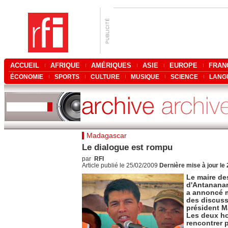
ACCUEIL
AFRIQUE
AMÉRIQUES
ASIE
EUROPE
FRAN
ÉCONOMIE
SPORTS
CULTURE
MUSIQUE
SCIENCE
LANG
Madagascar
Le dialogue est rompu
par
RFI
Article publié le 25/02/2009
Dernière mise à jour le
Le maire de
d'Antananar
a annoncé m
des discuss
président 
Les deux h
rencontrer p