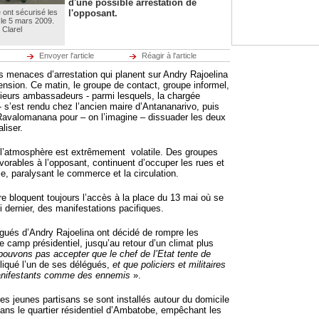
d'une possible arrestation de
e ont sécurisé les
l'opposant.
 le 5 mars 2009.
 Clarel
Envoyer l'article
Réagir à l'article
es menaces d’arrestation qui planent sur Andry Rajoelina
tension. Ce matin, le groupe de contact, groupe informel,
ieurs ambassadeurs - parmi lesquels, la chargée
 - s’est rendu chez l’ancien maire d’Antananarivo, puis
Ravalomanana pour – on l’imagine – dissuader les deux
liser.
, l’atmosphère est extrêmement volatile. Des groupes
vorables à l’opposant, continuent d’occuper les rues et
lle, paralysant le commerce et la circulation.
re bloquent toujours l’accès à la place du 13 mai où se
di dernier, des manifestations pacifiques.
légués d’Andry Rajoelina ont décidé de rompre les
e camp présidentiel, jusqu’au retour d’un climat plus
ouvons pas accepter que le chef de l’Etat tente de
pliqué l’un de ses délégués,
et que policiers et militaires
anifestants comme des ennemis
».
es jeunes partisans se sont installés autour du domicile
dans le quartier résidentiel d’Ambatobe, empêchant les