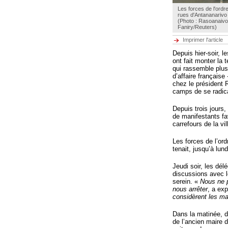
Les forces de l'ordr
rues d'Antananarivo
(Photo : Rasoanaivo
Faniry/Reuters)
Imprimer l'article
Depuis hier-soir, l
ont fait monter la 
qui rassemble plus
d’affaire française
chez le président 
camps de se radica
Depuis trois jours
de manifestants fa
carrefours de la vi
Les forces de l’ord
tenait, jusqu’à lun
Jeudi soir, les dé
discussions avec l
serein. «
Nous ne p
nous arrêter
, a ex
considèrent les m
Dans la matinée, d
de l’ancien maire 