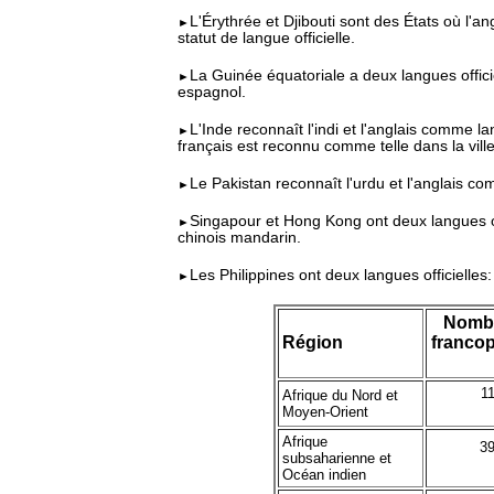
L'Érythrée et Djibouti sont des États où l'ang
►
statut de langue officielle.
La Guinée équatoriale a deux langues officie
►
espagnol.
L'Inde reconnaît l'indi et l'anglais comme la
►
français est reconnu comme telle dans la vill
Le Pakistan reconnaît l'urdu et l'anglais co
►
Singapour et Hong Kong ont deux langues offi
►
chinois mandarin.
Les Philippines ont deux langues officielles: l'
►
Nomb
Région
franco
1
Afrique du Nord et
Moyen-Orient
Afrique
39
subsaharienne et
Océan indien