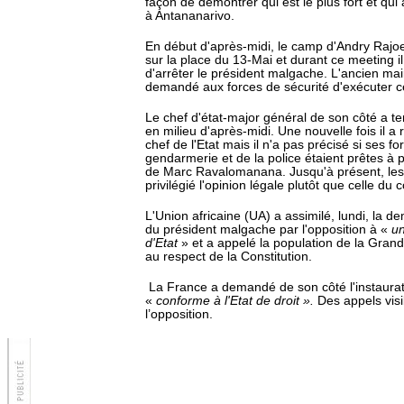
façon de démontrer qui est le plus fort et qui
à Antananarivo.
En début d'après-midi, le camp d'Andry Rajoe
sur la place du 13-Mai et durant ce meeting il
d'arrêter le président malgache. L'ancien ma
demandé aux forces de sécurité d'exécuter ce
Le chef d'état-major général de son côté a t
en milieu d'après-midi. Une nouvelle fois il a
chef de l'Etat mais il n'a pas précisé si ses fo
gendarmerie et de la police étaient prêtes à p
de Marc Ravalomanana. Jusqu'à présent, les
privilégié l'opinion légale plutôt que celle du
L'Union africaine (UA) a assimilé, lundi, la d
du président malgache par l'opposition à «
un
d'Etat
» et a appelé la population de la Grand
au respect de la Constitution.
La France a demandé de son côté l'instaurat
«
conforme à l'Etat de droit ».
Des appels vis
l’opposition.