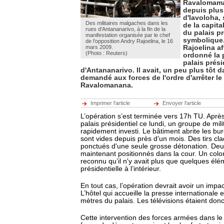
Ravalomama
depuis plus
d'Iavoloha, 
Des militaires malgaches dans les
de la capita
rues d'Antananarivo, à la fin de la
du palais pr
manifestation organisée par le chef
symbolique
de l'opposition Andry Rajoelina, le 16
mars 2009.
Rajoelina af
(Photo : Reuters)
ordonné la 
palais prési
d'Antananarivo. Il avait, un peu plus tôt d
demandé aux forces de l'ordre d'arrêter le
Ravalomanana.
Imprimer l'article
Envoyer l'article
L’opération s’est terminée vers 17h TU. Après
palais présidentiel ce lundi, un groupe de milit
rapidement investi. Le bâtiment abrite les bur
sont vides depuis près d’un mois. Des tirs cla
ponctués d'une seule grosse détonation. Deu
maintenant positionnés dans la cour. Un colon
reconnu qu’il n'y avait plus que quelques élé
présidentielle à l’intérieur.
En tout cas, l’opération devrait avoir un impac
L’hôtel qui accueille la presse internationale 
mètres du palais. Les télévisions étaient don
Cette intervention des forces armées dans le 