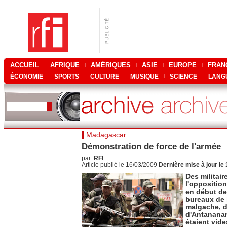
ACCUEIL
AFRIQUE
AMÉRIQUES
ASIE
EUROPE
FRAN
ÉCONOMIE
SPORTS
CULTURE
MUSIQUE
SCIENCE
LANG
Madagascar
Démonstration de force de l'armée
par
RFI
Article publié le 16/03/2009
Dernière mise à jour le
Des militai
l'opposition
en début de
bureaux de 
malgache, d
d'Antananar
étaient vide