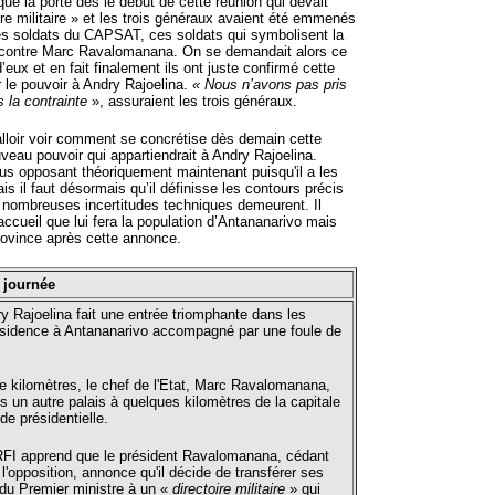
qué la porte dès le début de cette réunion qui devait
oire militaire » et les trois généraux avaient été emmenés
es soldats du CAPSAT, ces soldats qui symbolisent la
e contre Marc Ravalomanana. On se demandait alors ce
 d’eux et en fait finalement ils ont juste confirmé cette
r le pouvoir à Andry Rajoelina.
« Nous n’avons pas pris
 la contrainte
», assuraient les trois généraux.
falloir voir comment se concrétise dès demain cette
uveau pouvoir qui appartiendrait à Andry Rajoelina.
lus opposant théoriquement maintenant puisqu'il a les
is il faut désormais qu’il définisse les contours précis
de nombreuses incertitudes techniques demeurent. Il
’accueil que lui fera la population d’Antananarivo mais
province après cette annonce.
 journée
y Rajoelina fait une entrée triomphante dans les
ésidence à Antananarivo accompagné par une foule de
e kilomètres, le chef de l'Etat, Marc Ravalomanana,
s un autre palais à quelques kilomètres de la capitale
de présidentielle.
FI apprend que le président Ravalomanana, cédant
l'opposition, annonce qu'il décide de transférer ses
 du Premier ministre à un «
directoire militaire
» qui