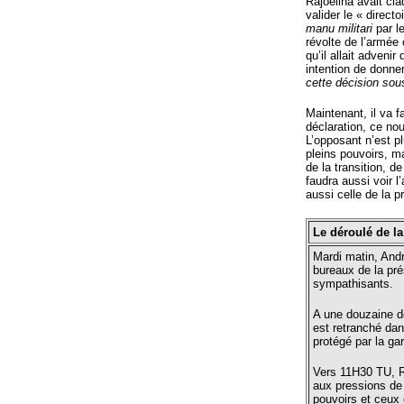
Rajoelina avait cla
valider le « direct
manu militari
par l
révolte de l’armé
qu’il allait advenir
intention de donne
cette décision sous
Maintenant, il va 
déclaration, ce no
L’opposant n’est p
pleins pouvoirs, ma
de la transition, 
faudra aussi voir l
aussi celle de la 
Le déroulé de la
Mardi matin, Andr
bureaux de la pr
sympathisants.
A une douzaine d
est retranché dan
protégé par la gar
Vers 11H30 TU, R
aux pressions de 
pouvoirs et ceux