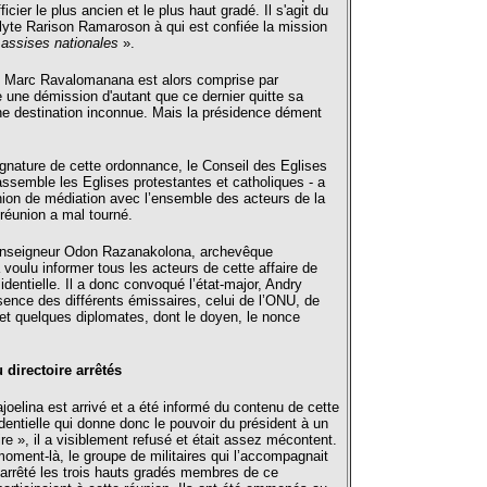
fficier le plus ancien et le plus haut gradé. Il s'agit du
lyte Rarison Ramaroson à qui est confiée la mission
«
assises nationales
».
e Marc Ravalomanana est alors comprise par
ne démission d'autant que ce dernier quitte sa
ne destination inconnue. Mais la présidence dément
signature de cette ordonnance, le Conseil des Eglises
ssemble les Eglises protestantes et catholiques - a
nion de médiation avec l’ensemble des acteurs de la
 réunion a mal tourné.
onseigneur Odon Razanakolona, archevêque
 voulu informer tous les acteurs de cette affaire de
identielle. Il a donc convoqué l’état-major, Andry
sence des différents émissaires, celui de l’ONU, de
, et quelques diplomates, dont le doyen, le nonce
directoire arrêtés
oelina est arrivé et a été informé du contenu de cette
entielle qui donne donc le pouvoir du président à un
aire », il a visiblement refusé et était assez mécontent.
 moment-là, le groupe de militaires qui l’accompagnait
 arrêté les trois hauts gradés membres de ce