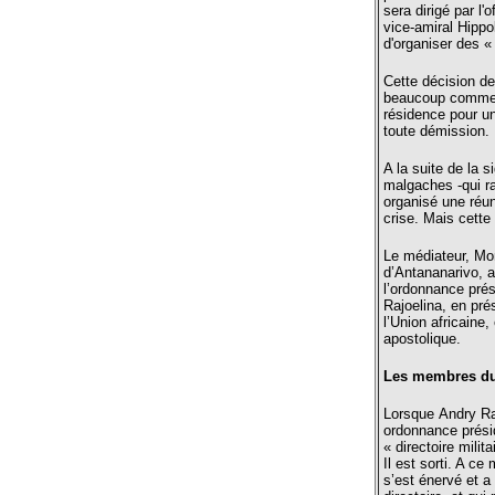
sera dirigé par l'o
vice-amiral Hippo
d'organiser des 
Cette décision d
beaucoup comme u
résidence pour u
toute démission.
A la suite de la 
malgaches -qui ra
organisé une réu
crise. Mais cette
Le médiateur, M
d’Antananarivo, a
l’ordonnance prés
Rajoelina, en pré
l’Union africaine
apostolique.
Les membres du 
Lorsque Andry Raj
ordonnance présid
« directoire milit
Il est sorti. A ce
s’est énervé et a