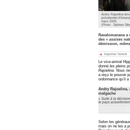
Andry Rajoelina deva
présidentiel d'Antana
mars 2009.
(Photo : Siphiwe Si
Ravalomanana a d
des «
assises na
démission, même 
Imprimer l'article
Le vice-amiral Hip
donné les pleins p
Rajoelina. Nous ne
a reçu le pouvoir 
ordonnance qu’il a 
Andry Rajoelina, 
malgache
« Suite à la décision
le pays actuellement.
Selon les généraux,
mais on ne les a pa