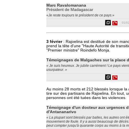
Marc Ravalomanana
Président de Madagascar
«
Je reste toujours le président de ce pays.
»
01/0
3 février
: Rajoelina est destitué de son man
prend la tête d'une "Haute Autorité de transi
"Premier ministre" Roindefo Monja.
Témoignages de Malgaches sur la place 
« Je suis heureux. Je jubile carrément ! Le pays vien
usurpateur. »
Au moins 28 morts et 212 blessés lorsque la 
tire sur des partisans de Rajoelina. En tout, 
personnes ont été tuées dans les violences.
Témoignage d'un docteur aux urgences 
d'Antananarivo
« La plupart sont blessés par balles, les autres ont é
mouvement de foule. Il y a aussi beaucoup de décès
peut compter jusqu'à quarante corps au moins à la m