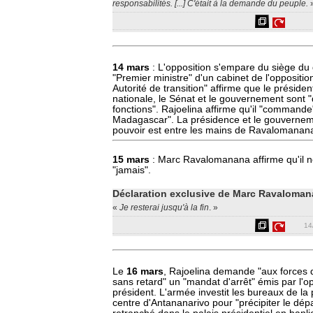
responsabilités. [...] C'était à la demande du peuple.
14 mars
: L'opposition s'empare du siège d
"Premier ministre" d'un cabinet de l'oppositi
Autorité de transition" affirme que le préside
nationale, le Sénat et le gouvernement sont 
fonctions". Rajoelina affirme qu'il "commande
Madagascar". La présidence et le gouverneme
pouvoir est entre les mains de Ravalomanan
15 mars
: Marc Ravalomanana affirme qu'il 
"jamais".
Déclaration exclusive de Marc Ravaloman
«
Je resterai jusqu'à la fin
. »
14
Le
16 mars
, Rajoelina demande "aux forces d
sans retard" un "mandat d'arrêt" émis par l'op
président. L'armée investit les bureaux de la
centre d'Antananarivo pour "précipiter le dé