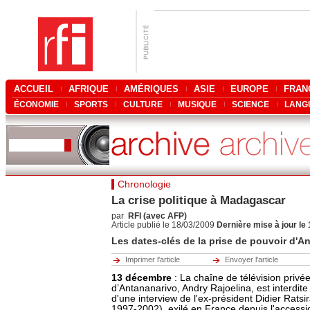
ACCUEIL
AFRIQUE
AMÉRIQUES
ASIE
EUROPE
FRAN
ÉCONOMIE
SPORTS
CULTURE
MUSIQUE
SCIENCE
LANG
Chronologie
La crise politique à Madagascar
par
RFI (avec AFP)
Article publié le 18/03/2009
Dernière mise à jour le
Les dates-clés de la prise de pouvoir d'An
Imprimer l'article
Envoyer l'article
13 décembre
: La chaîne de télévision privé
d’Antananarivo, Andry Rajoelina, est interdite 
d'une interview de l'ex-président Didier Rats
1997-2002), exilé en France depuis l'access