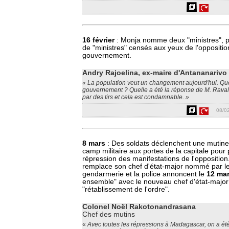
16 février
: Monja nomme deux "ministres", p
de "ministres" censés aux yeux de l'oppositio
gouvernement.
Andry Rajoelina, ex-maire d'Antananarivo
« La population veut un changement aujourd'hui. Que
gouvernement ? Quelle a été la réponse de M. Rava
par des tirs et cela est condamnable. »
08/0
8 mars
: Des soldats déclenchent une mutine
camp militaire aux portes de la capitale pour 
répression des manifestations de l'oppositio
remplace son chef d'état-major nommé par le
gendarmerie et la police annoncent le
12 ma
ensemble" avec le nouveau chef d'état-major
"rétablissement de l'ordre".
Colonel Noël Rakotonandrasana
Chef des mutins
«
Avec toutes les répressions à Madagascar, on a ét