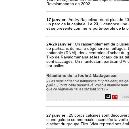
Ravalomanana en 2002.
17 janvier
: Andry Rajoelina réunit plus de 
un parc de la capitale. Le
23
, il dénonce une
et se présente comme le porte-parole de la c
24-26 janvier
: Un rassemblement de plusieur
de partisans du maire dégénère en pillages. 
nationale (RNM), deux centrales d'achat du 
Tiko de Ravalomanana et les locaux de sa té
sont saccagés. Un manifestant partisan d’And
par balles.
Réactions de la foule à Madagascar
«
Les gens brûlent le patrimoine du président, les ge
pillé [...] Toute cette pagaille-là, c’est la manière p
que ce régime-là ne les satisfait plus !
»
26/0
27 janvier
: 25 corps calcinés sont découver
d'une galerie commerciale incendiée la veille
d'achat du groupe Tiko. Viva reprend ses émi