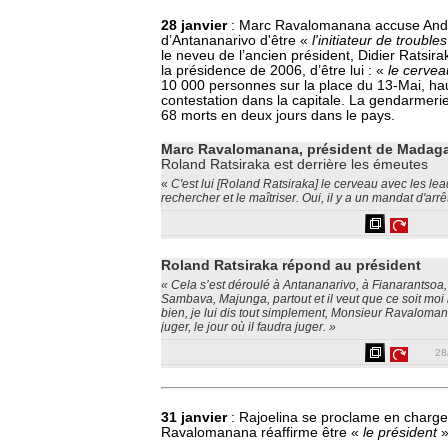
28 janvier
: Marc Ravalomanana accuse Andr
d’Antananarivo d'être «
l'initiateur de trouble
le neveu de l’ancien président, Didier Ratsirak
la présidence de 2006, d’être lui : «
le cerve
10 000 personnes sur la place du 13-Mai, haut
contestation dans la capitale. La gendarmer
68 morts en deux jours dans le pays.
Marc Ravalomanana, président de Madag
Roland Ratsiraka est derrière les émeutes
«
C'est lui [Roland Ratsiraka] le cerveau avec les leader
rechercher et le maîtriser. Oui, il y a un mandat d'arrêt
Roland Ratsiraka répond au président
« Cela s’est déroulé à Antananarivo, à Fianarantsoa,
Sambava, Majunga, partout et il veut que ce soit moi
bien, je lui dis tout simplement, Monsieur Ravaloman
juger, le jour où il faudra juger. »
28
31 janvier
: Rajoelina se proclame en charge 
Ravalomanana réaffirme être «
le président
»