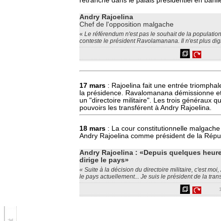
retranché dans le palais présidentiel en banli
Andry Rajoelina
Chef de l'opposition malgache
«
Le référendum n'est pas le souhait de la populatio
conteste le président Ravolamanana. Il n'est plus dig
17 mars
: Rajoelina fait une entrée triompha
la présidence. Ravalomanana démissionne et 
un "directoire militaire". Les trois généraux qu
pouvoirs les transférent à Andry Rajoelina.
18 mars
: La cour constitutionnelle malgache 
Andry Rajoelina comme président de la Rép
Andry Rajoelina : «Depuis quelques heures
dirige le pays»
« Suite à la décision du directoire militaire, c'est moi
le pays actuellement... Je suis le président de la trans