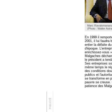
Marc Ravalomanana
(Photo : Walter Ast
En 1999 il remport
2001, il lui faudra
entier la défaite 
d'époque. L'entrep
enrichissez-vous »
Malgaches déchante
le président a tend
Ses entreprises so
même temps le régi
des conditions dou
publics et l'autori
se transforme en pr
pauvre se creuse. C
patience des Malg