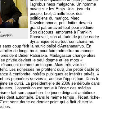
l'agrobusiness malgache. Un homme
ouvert sur les Etats-Unis, issu du
peuple, bref, à mille lieux des
politiciens du marigot. Marc
Ravalomanana, petit laitier devenu
grand patron avait tout pour séduire.
.
Son discours, emprunté à Franklin
rada/AFP)
Roosevelt, son attitude de jeune cadre
dynamique et surtout son charisme.
e sans coup férir la municipalité d'Antananarivo. En
 batailler de longs mois pour faire admettre au monde
du président Didier Ratsiraka. Madagascar change alors
rise privée devient le seul dogme et les mots «
 résonnent comme un slogan. Mais très vite les
nt. Les richesses ne profitent qu'à une petite caste et
ance à confondre intérêts publiques et intérêts privés. «
nt les premières servies », accuse l'opposition. Dans le
me se durci. La présidentielle de 2006 se déroule dans
teuses. L'opposition est tenue à l'écart des médias
tarisme fait son apparition. Le jeune dirigeant ambitieux
ésident autoritaire. Dans le même temps , l'écart riche-
'est sans doute ce dernier point qui a finit d'user la
aches.