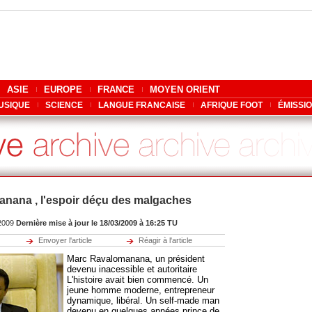
ASIE
EUROPE
FRANCE
MOYEN ORIENT
USIQUE
SCIENCE
LANGUE FRANCAISE
AFRIQUE FOOT
ÉMISSI
nana , l'espoir déçu des malgaches
/2009
Dernière mise à jour le 18/03/2009 à 16:25 TU
Envoyer l'article
Réagir à l'article
Marc Ravalomanana, un président
devenu inacessible et autoritaire
L'histoire avait bien commencé. Un
jeune homme moderne, entrepreneur
dynamique, libéral. Un self-made man
devenu en quelques années prince de