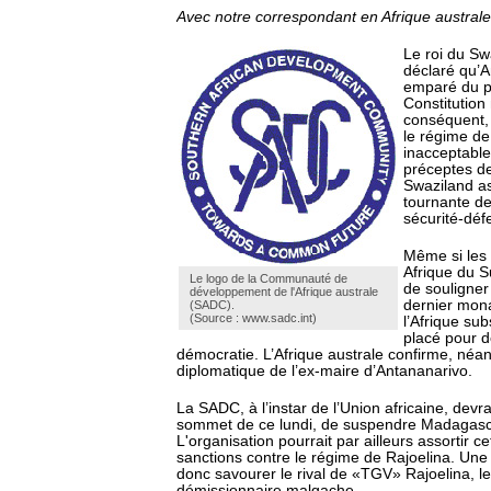
Avec notre correspondant en Afrique australe
Le roi du Swa
déclaré qu’A
emparé du po
Constitution
conséquent, a
le régime de
inacceptable,
préceptes de
Swaziland a
tournante de 
sécurité-déf
Même si les 
Afrique du 
Le logo de la Communauté de
de souligner 
développement de l'Afrique australe
dernier mon
(SADC).
(Source : www.sadc.int)
l’Afrique su
placé pour 
démocratie. L’Afrique australe confirme, néan
diplomatique de l’ex-maire d’Antananarivo.
La SADC, à l’instar de l’Union africaine, devra
sommet de ce lundi, de suspendre Madagasca
L'organisation pourrait par ailleurs assortir 
sanctions contre le régime de Rajoelina. Une
donc savourer le rival de «TGV» Rajoelina, le
démissionnaire malgache.