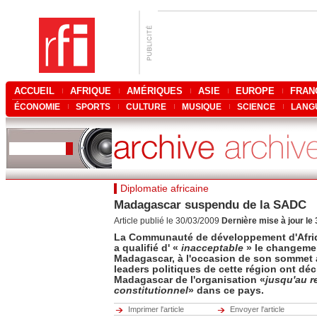
ACCUEIL
AFRIQUE
AMÉRIQUES
ASIE
EUROPE
FRAN
ÉCONOMIE
SPORTS
CULTURE
MUSIQUE
SCIENCE
LANG
Diplomatie africaine
Madagascar suspendu de la SADC
Article publié le 30/03/2009
Dernière mise à jour le
La Communauté de développement d'Afriq
a qualifié d' «
inacceptable
» le changeme
Madagascar, à l'occasion de son sommet 
leaders politiques de cette région ont dé
Madagascar de l'organisation «
jusqu'au r
constitutionnel
» dans ce pays.
Imprimer l'article
Envoyer l'article