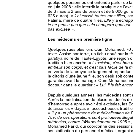
quelques personnes ont entendu parler de la 
en juin 2008 : elle interdit la pratique de l’ex
de 3 mois à 2 ans de prison et de 5 000 gui
625 euros). «
J’ai excisé toutes mes filles, sa
Fatima, mère de quatre filles.
Elle y a échapp
je ne pense pas que cela changera quoi que ce
pas excisée
».
Les médecins en première ligne
Quelques rues plus loin, Oum Mohamed, 70 
texte. Assise par terre, un fichu noué sur la tê
galabya
noire de Haute-Egypte, une région où
tradition bien ancrée. «
L’excision,
c
’est bon p
embellit son corps, et c’est plus facile de la m
en vertu de la croyance largement répandue 
le clitoris d’une jeune fille, son désir soit con
garantie avant le mariage. Oum Mohamed ind
docteur dans le quartier :
« Lui, il le fait enco
Depuis quelques années, les médecins sont e
Après la médiatisation de plusieurs décès de 
d’hémorragie après avoir été excisées, les E
délaissé les « dayas », accoucheuses traditio
«
Il y a un phénomène de médicalisation de l’e
75% de ces opérations sont pratiquées illég
médecins, contre 24% seulement en 1995
»,
Mohamed Farid, qui coordonne des sessions 
sensibilisation du personnel médical, organis