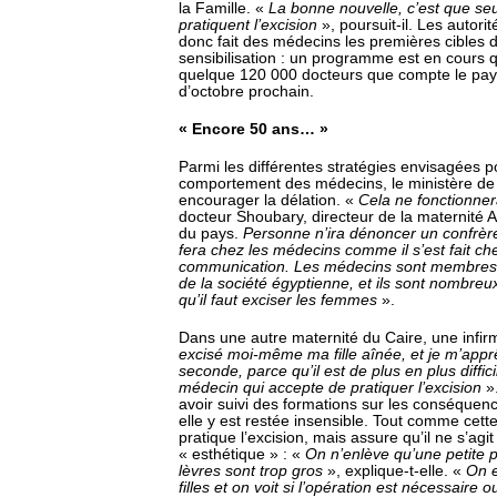
la Famille. «
La bonne nouvelle, c’est que s
pratiquent l’excision
», poursuit-il. Les autori
donc fait des médecins les premières cibles
sensibilisation : un programme est en cours qu
quelque 120 000 docteurs que compte le pays
d’octobre prochain.
« Encore 50 ans… »
Parmi les différentes stratégies envisagées p
comportement des médecins, le ministère de
encourager la délation. «
Cela ne fonctionne
docteur Shoubary, directeur de la maternité A
du pays.
Personne n’ira dénoncer un confrè
fera chez les médecins comme il s’est fait chez
communication. Les médecins sont membres
de la société égyptienne, et ils sont nombreu
qu’il faut exciser les femmes
».
Dans une autre maternité du Caire, une infir
excisé moi-même ma fille aînée, et je m’apprê
seconde, parce qu’il est de plus en plus diffic
médecin qui accepte de pratiquer l’excision
»
avoir suivi des formations sur les conséquenc
elle y est restée insensible. Tout comme cet
pratique l’excision, mais assure qu’il ne s’agi
« esthétique » : «
On n’enlève qu’une petite par
lèvres sont trop gros
», explique-t-elle. «
On e
filles et on voit si l’opération est nécessaire 