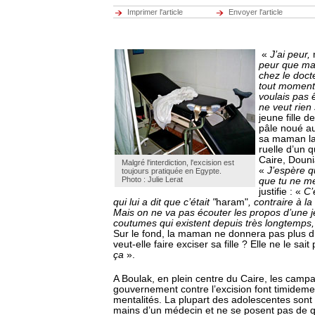
Imprimer l'article
Envoyer l'article
«
J’ai peur,
peur que m
chez le doct
tout moment. 
voulais pas 
ne veut rien
jeune fille d
pâle noué a
sa maman la 
ruelle d’un 
Caire, Dounia
Malgré l'interdiction, l'excision est
«
J’espère q
toujours pratiquée en Egypte.
Photo : Julie Lerat
que tu ne m
justifie : «
C’
qui lui a dit que c’était "
haram"
, contraire à la 
Mais on ne va pas écouter les propos d’une jeun
coutumes qui existent depuis très longtemps, i
Sur le fond, la maman ne donnera pas plus d’
veut-elle faire exciser sa fille ? Elle ne le sait
ça
».
A Boulak, en plein centre du Caire, les camp
gouvernement contre l’excision font timideme
mentalités. La plupart des adolescentes sont
mains d’un médecin et ne se posent pas de q