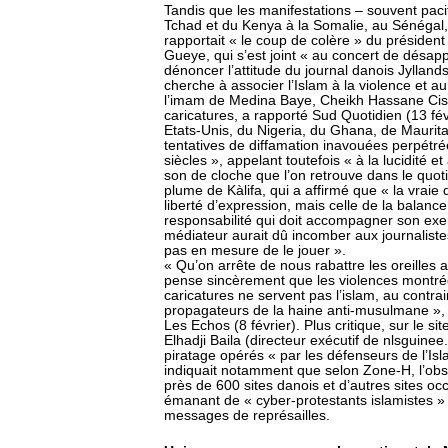
Tandis que les manifestations – souvent pacif
Tchad et du Kenya à la Somalie, au Sénégal, l
rapportait « le coup de colère » du préside
Gueye, qui s’est joint « au concert de désap
dénoncer l’attitude du journal danois Jylla
cherche à associer l’Islam à la violence et a
l’imam de Medina Baye, Cheikh Hassane Cis
caricatures, a rapporté Sud Quotidien (13 fé
Etats-Unis, du Nigeria, du Ghana, de Maurita
tentatives de diffamation inavouées perpétrée
siècles », appelant toutefois « à la lucidité 
son de cloche que l’on retrouve dans le quoti
plume de Kàlifa, qui a affirmé que « la vraie 
liberté d’expression, mais celle de la balance à
responsabilité qui doit accompagner son exerc
médiateur aurait dû incomber aux journalist
pas en mesure de le jouer ».
« Qu’on arrête de nous rabattre les oreilles av
pense sincèrement que les violences montrées
caricatures ne servent pas l’islam, au contra
propagateurs de la haine anti-musulmane »
Les Echos (8 février). Plus critique, sur le s
Elhadji Baila (directeur exécutif de nlsguin
piratage opérés « par les défenseurs de l’Isla
indiquait notamment que selon Zone-H, l’ob
près de 600 sites danois et d’autres sites oc
émanant de « cyber-protestants islamistes » 
messages de représailles.