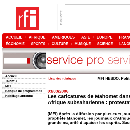
ACCUEIL
AFRIQUE
AMÉRIQUES
ASIE
EUROPE
FRAN
ÉCONOMIE
SPORTS
CULTURE
MUSIQUE
SCIENCE
LANG
Accueil
MFI HEBDO: Polit
Liste des rubriques
Talent +
MFI
Banque de programmes
03/03/2006
Les caricatures de Mahomet dans 
Habillage antenne
Afrique subsaharienne : protesta
(MFI) Après la diffusion par plusieurs jo
prophète Mahomet, les journaux d’Afriqu
grande majorité d’apaiser les esprits. Sa