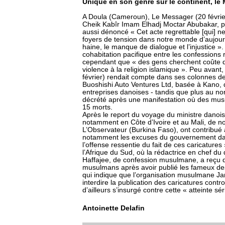
Unique en son genre sur le continent, le 
A Doula (Cameroun), Le Messager (20 février) 
Cheik Kabîr Imam Elhadj Moctar Abubakar, pré
aussi dénoncé « Cet acte regrettable [qui] ne
foyers de tension dans notre monde d’aujour
haine, le manque de dialogue et l’injustice ». T
cohabitation pacifique entre les confessions
cependant que « des gens cherchent coûte que
violence à la religion islamique ». Peu avant, 
février) rendait compte dans ses colonnes de
Buoshishi Auto Ventures Ltd, basée à Kano, d
entreprises danoises - tandis que plus au nor
décrété après une manifestation où des musu
15 morts.
Après le report du voyage du ministre danois
notamment en Côte d’Ivoire et au Mali, de no
L’Observateur (Burkina Faso), ont contribué à
notamment les excuses du gouvernement da
l’offense ressentie du fait de ces caricatures
l’Afrique du Sud, où la rédactrice en chef du
Haffajee, de confession musulmane, a reçu d
musulmans après avoir publié les fameux des
qui indique que l’organisation musulmane Ja
interdire la publication des caricatures cont
d’ailleurs s’insurgé contre cette « atteinte sér
Antoinette Delafin