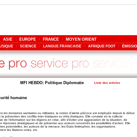
ASIE
EUROPE
FRANCE
MOYEN ORIENT
USIQUE
SCIENCE
LANGUE FRANCAISE
AFRIQUE FOOT
ÉMISSI
MFI HEBDO: Politique Diplomatie
Liste des articles
curité humaine
s les domaines sanitaires ou militaires, la notion d’alerte précoce est employée depuis le début
 prévention des conflits inter étatiques ou infra étatiques. Elle consiste en la collecte
se de l’information sur les régions en crise, afin d’éviter une aggravation de la situation, de
 de réponses stratégiques et de présenter aux acteurs concernés les possibilités d’action. Elle
times potentielles, les auteurs de la menace, les Etats limitrophes, les organisations
ment les Nations unies, etc.