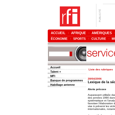
ACCUEIL
AFRIQUE
AMÉRIQUES
ÉCONOMIE
SPORTS
CULTURE
M
Accueil
Liste des rubriques
Talent +
MFI
28/04/2006
Banque de programmes
Lexique de la sé
Habillage antenne
Alerte précoce
Auparavant utilisée dan
des années 1990 dans la
systématique et l’analy
favoriser l’élaboration
vise à prévenir les vic
internationales, notam