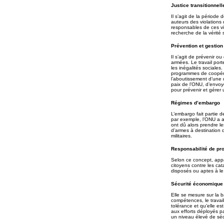
Justice transitionnell
Il s’agit de la période
auteurs des violations 
responsables de ces vi
recherche de la vérité s
Prévention et gestion
Il s’agit de prévenir ou
armées. Le travail port
les inégalités sociales
programmes de coopérati
l’aboutissement d’une d
paix de l’ONU, d’envo
pour prévenir et gérer 
Régimes d’embargo
L’embargo fait partie d
par exemple, l’ONU a a
ont dû alors prendre le
d’armes à destination d
militaires.
Responsabilité de pr
Selon ce concept, appa
citoyens contre les ca
disposés ou aptes à le 
Sécurité économique
Elle se mesure sur la b
compétences, le travail
tolérance et qu’elle es
aux efforts déployés p
un niveau élevé de sé