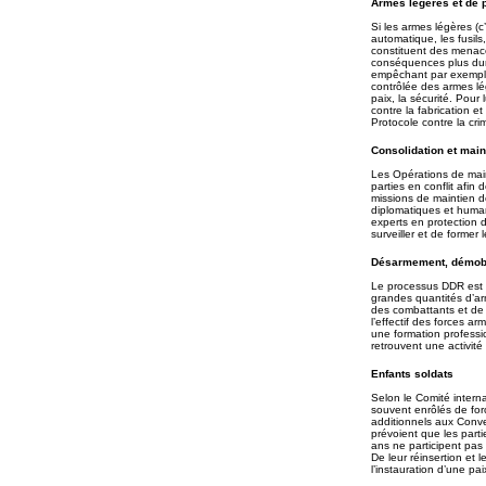
Armes légères et de p
Si les armes légères (
automatique, les fusils,
constituent des menac
conséquences plus dura
empêchant par exemple 
contrôlée des armes l
paix, la sécurité. Pour
contre la fabrication et
Protocole contre la cri
Consolidation et main
Les Opérations de main
parties en conflit afin
missions de maintien de
diplomatiques et humani
experts en protection d
surveiller et de former 
Désarmement, démobil
Le processus DDR est l
grandes quantités d’ar
des combattants et de l
l’effectif des forces a
une formation professi
retrouvent une activité
Enfants soldats
Selon le Comité intern
souvent enrôlés de for
additionnels aux Conv
prévoient que les part
ans ne participent pas
De leur réinsertion et 
l’instauration d’une pai