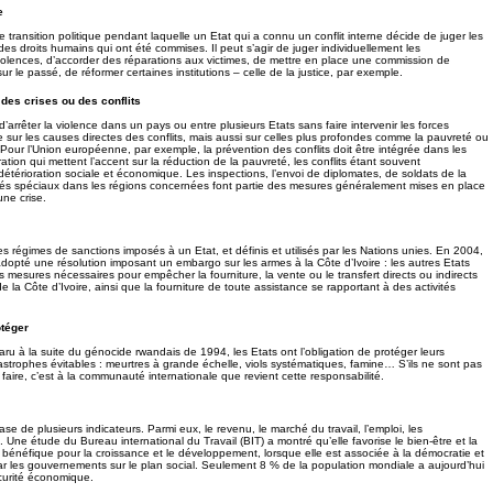
e
 de transition politique pendant laquelle un Etat qui a connu un conflit interne décide de juger les
des droits humains qui ont été commises. Il peut s’agir de juger individuellement les
olences, d’accorder des réparations aux victimes, de mettre en place une commission de
ur le passé, de réformer certaines institutions – celle de la justice, par exemple.
 des crises ou des conflits
 d’arrêter la violence dans un pays ou entre plusieurs Etats sans faire intervenir les forces
e sur les causes directes des conflits, mais aussi sur celles plus profondes comme la pauvreté ou
. Pour l’Union européenne, par exemple, la prévention des conflits doit être intégrée dans les
on qui mettent l’accent sur la réduction de la pauvreté, les conflits étant souvent
étérioration sociale et économique. Les inspections, l’envoi de diplomates, de soldats de la
yés spéciaux dans les régions concernées font partie des mesures généralement mises en place
une crise.
es régimes de sanctions imposés à un Etat, et définis et utilisés par les Nations unies. En 2004,
dopté une résolution imposant un embargo sur les armes à la Côte d’Ivoire : les autres Etats
s mesures nécessaires pour empêcher la fourniture, la vente ou le transfert directs ou indirects
e la Côte d’Ivoire, ainsi que la fourniture de toute assistance se rapportant à des activités
otéger
ru à la suite du génocide rwandais de 1994, les Etats ont l’obligation de protéger leurs
tastrophes évitables : meurtres à grande échelle, viols systématiques, famine… S’ils ne sont pas
faire, c’est à la communauté internationale que revient cette responsabilité.
ase de plusieurs indicateurs. Parmi eux, le revenu, le marché du travail, l’emploi, les
. Une étude du Bureau international du Travail (BIT) a montré qu’elle favorise le bien-être et la
t bénéfique pour la croissance et le développement, lorsque elle est associée à la démocratie et
ar les gouvernements sur le plan social. Seulement 8 % de la population mondiale a aujourd’hui
curité économique.