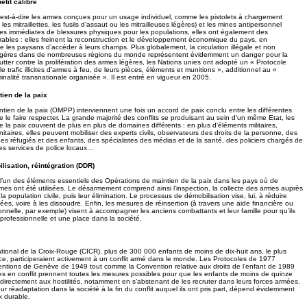
etit calibre
c’est-à-dire les armes conçues pour un usage individuel, comme les pistolets à chargement
 les mitraillettes, les fusils d’assaut ou les mitrailleuses légères) et les mines antipersonnel
es immédiates de blessures physiques pour les populations, elles ont également des
bles : elles freinent la reconstruction et le développement économique du pays, en
les paysans d’accéder à leurs champs. Plus globalement, la circulation illégale et non
égères dans de nombreuses régions du monde représentent évidemment un danger pour la
 lutter contre la prolifération des armes légères, les Nations unies ont adopté un « Protocole
 le trafic illicites d’armes à feu, de leurs pièces, éléments et munitions », additionnel au «
minalité transnationale organisée ». Il est entré en vigueur en 2005.
tien de la paix
tien de la paix (OMPP) interviennent une fois un accord de paix conclu entre les différentes
 de le faire respecter. La grande majorité des conflits se produisant au sein d’un même Etat, les
 la paix couvrent de plus en plus de domaines différents : en plus d’éléments militaires,
taires, elles peuvent mobiliser des experts civils, observateurs des droits de la personne, des
es réfugiés et des enfants, des spécialistes des médias et de la santé, des policiers chargés de
les services de police locaux...
isation, réintégration (DDR)
’un des éléments essentiels des Opérations de maintien de la paix dans les pays où de
mes ont été utilisées. Le désarmement comprend ainsi l’inspection, la collecte des armes auprès
a population civile, puis leur élimination. Le processus de démobilisation vise, lui, à réduire
rmées, voire à les dissoudre. Enfin, les mesures de réinsertion (à travers une aide financière ou
onnelle, par exemple) visent à accompagner les anciens combattants et leur famille pour qu’ils
 professionnelle et une place dans la société.
ational de la Croix-Rouge (CICR), plus de 300 000 enfants de moins de dix-huit ans, le plus
ce, participeraient activement à un conflit armé dans le monde. Les Protocoles de 1977
entions de Genève de 1949 tout comme la Convention relative aux droits de l’enfant de 1989
ies en conflit prennent toutes les mesures possibles pour que les enfants de moins de quinze
 directement aux hostilités, notamment en s’abstenant de les recruter dans leurs forces armées.
leur réadaptation dans la société à la fin du conflit auquel ils ont pris part, dépend évidemment
x durable.