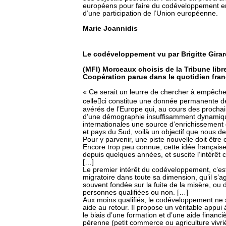
européens pour faire du codéveloppement en 
d’une participation de l’Union européenne.
Marie Joannidis
Le codéveloppement vu par Brigitte Girar
(MFI) Morceaux choisis de la Tribune libre
Coopération parue dans le quotidien fran
« Ce serait un leurre de chercher à empêche
celle﷓ci constitue une donnée permanente de
avérés de l’Europe qui, au cours des proch
d’une démographie insuffisamment dynamique
internationales une source d’enrichissement
et pays du Sud, voilà un objectif que nous d
Pour y parvenir, une piste nouvelle doit être
Encore trop peu connue, cette idée français
depuis quelques années, et suscite l’intérêt
[…]
Le premier intérêt du codéveloppement, c’e
migratoire dans toute sa dimension, qu’il s’ag
souvent fondée sur la fuite de la misère, ou
personnes qualifiées ou non. […]
Aux moins qualifiés, le codéveloppement ne 
aide au retour. Il propose un véritable appui 
le biais d’une formation et d’une aide financiè
pérenne (petit commerce ou agriculture vivr