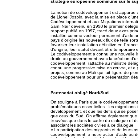
stratégie européenne commune sur le suj
La notion de codéveloppement est apparue e
de Lionel Jospin, avec la mise en place d’une
Codéveloppement et aux Migrations internatio
Sami Naïr devenu en 1998 le premier délégué
rapport publié en 1997, tracé deux axes princ
installée comme vecteur permanent d’aide au 
pays d’origine les nouveaux flux de telle sort
favoriser leur installation définitive en Franc
d’origine, leur statut devant être temporaire e
Le codéveloppement a connu une nouvelle imp
droite au gouvernement avec la création d’
codéveloppement, rattaché au ministre délé
connu une progressive mise en œuvre, et a p
projets, comme au Mali qui fait figure de pion
codéveloppement pour une présentation détai
Partenariat obligé Nord/Sud
On souligne à Paris que le codéveloppement s
problématiques essentielles : les migrations i
développement, et que les défis qui se pose
que ceux du Sud. On affirme également que d
trouvées que dans le cadre du dialogue et du
associant les sociétés civiles à ce dialogue.
« La participation des migrants et de leurs as
codéveloppement, à notre action d’aide au d