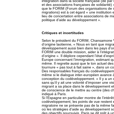
intégration dans la société française (de par 
et des associations françaises de solidarité)
que le FORIM (Forum des organisations de so
migrations) est à cet égard « une institutio
lieu de concertation entre associations de mi
politique d’aide au développement ».
Critiques et incertitudes
Selon le président du FORIM, Chansamone V
d’origine laotienne, « Nous en tant que migr
développement aussi bien dans les pays d’o
FORIM une double mission, aider à l’intégra
d’origine ». Il déplore cependant l’état d’esp
Europe concernant l’immigration, estimant qu’
même. Il regrette aussi que le ton actuel d
tournure « pas tout à fait saine », dans un c
Des responsables français du codéveloppemen
même si le dialogue inter-européen avance 
conception du codéveloppement. « Il y a un d
sans qu’il y ait une volonté d’imposer une vis
migrant a sa place dans le développement e
de conscience de le mettre au centre (des ch
indiqué à Paris.
Si l’Espagne en particulier montre de l’intérê
codéveloppement, les points de vue restent 
migratoire ne se présente pas de la même fa
où les stratégies d’aide au développement son
des objectifs poursuivis. Paris se dit prêt à