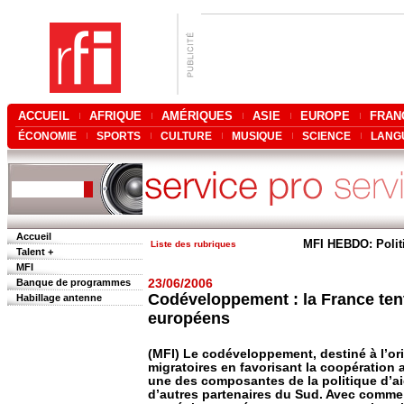
ACCUEIL
AFRIQUE
AMÉRIQUES
ASIE
EUROPE
FRAN
ÉCONOMIE
SPORTS
CULTURE
MUSIQUE
SCIENCE
LANG
Accueil
MFI HEBDO: Polit
Liste des rubriques
Talent +
MFI
Banque de programmes
23/06/2006
Codéveloppement : la France tente
Habillage antenne
européens
(MFI) Le codéveloppement, destiné à l’orig
migratoires en favorisant la coopération 
une des composantes de la politique d’aid
d’autres partenaires du Sud. Avec comme o