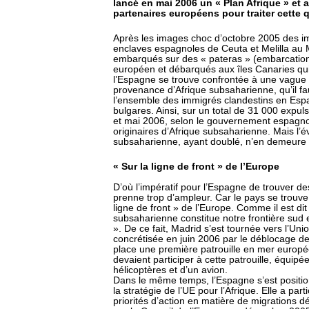
lancé en mai 2006 un « Plan Afrique » et
partenaires européens pour traiter cette 
Après les images choc d’octobre 2005 des im
enclaves espagnoles de Ceuta et Melilla au M
embarqués sur des « pateras » (embarcations
européen et débarqués aux îles Canaries qui o
l’Espagne se trouve confrontée à une vague
provenance d’Afrique subsaharienne, qu’il faut
l’ensemble des immigrés clandestins en Esp
bulgares. Ainsi, sur un total de 31 000 expuls
et mai 2006, selon le gouvernement espagno
originaires d’Afrique subsaharienne. Mais l’é
subsaharienne, ayant doublé, n’en demeure 
« Sur la ligne de front » de l’Europe
D’où l’impératif pour l’Espagne de trouver d
prenne trop d’ampleur. Car le pays se trouve
ligne de front » de l’Europe. Comme il est di
subsaharienne constitue notre frontière sud e
». De ce fait, Madrid s’est tournée vers l’Un
concrétisée en juin 2006 par le déblocage de
place une première patrouille en mer europ
devaient participer à cette patrouille, équipé
hélicoptères et d’un avion.
Dans le même temps, l’Espagne s’est posit
la stratégie de l’UE pour l’Afrique. Elle a par
priorités d’action en matière de migrations d