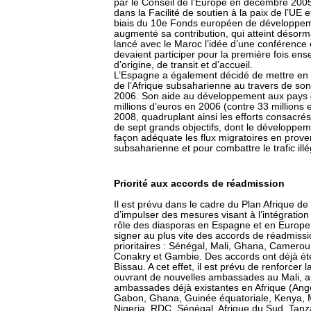
par le Conseil de l’Europe en décembre 200
dans la Facilité de soutien à la paix de l’UE e
biais du 10e Fonds européen de développem
augmenté sa contribution, qui atteint désorma
lancé avec le Maroc l’idée d’une conférence e
devaient participer pour la première fois e
d’origine, de transit et d’accueil.
L’Espagne a également décidé de mettre en o
de l’Afrique subsaharienne au travers de so
2006. Son aide au développement aux pays d
millions d’euros en 2006 (contre 33 millions
2008, quadruplant ainsi les efforts consacrés 
de sept grands objectifs, dont le développem
façon adéquate les flux migratoires en prove
subsaharienne et pour combattre le trafic ill
Priorité aux accords de réadmission
Il est prévu dans le cadre du Plan Afrique de 
d’impulser des mesures visant à l’intégration 
rôle des diasporas en Espagne et en Europe. 
signer au plus vite des accords de réadmis
prioritaires : Sénégal, Mali, Ghana, Camerou
Conakry et Gambie. Des accords ont déjà été
Bissau. A cet effet, il est prévu de renforcer
ouvrant de nouvelles ambassades au Mali, a
ambassades déjà existantes en Afrique (Ango
Gabon, Ghana, Guinée équatoriale, Kenya, 
Nigeria, RDC, Sénégal, Afrique du Sud, Tan