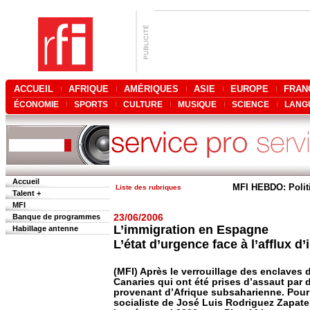
ACCUEIL
AFRIQUE
AMÉRIQUES
ASIE
EUROPE
FRAN
ÉCONOMIE
SPORTS
CULTURE
MUSIQUE
SCIENCE
LANG
Accueil
MFI HEBDO: Polit
Liste des rubriques
Talent +
MFI
Banque de programmes
23/06/2006
L’immigration en Espagne
Habillage antenne
L’état d’urgence face à l’afflux d
(MFI) Après le verrouillage des enclaves de
Canaries qui ont été prises d’assaut par
provenant d’Afrique subsaharienne. Pour
socialiste de José Luis Rodriguez Zapatero