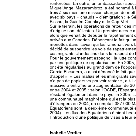
renforcées. En outre, un ambassadeur spécia
Miguel Angel Mazarambroz, a été nommé à D
trois à six mois une mission chargée de met
avec six pays « chauds » d’émigration : le S
Bissau, la Guinée Conakry et le Cap-Vert.
Sur le terrain, les opérations de retour des 
d’origine sont délicates. Un premier accroc a
alors que venait de débuter le rapatriement 
arrivés aux Canaries. Dénonçant le fait qu’u
menottés dans l’avion qui les ramenait vers
décidé de suspendre les vols de rapatriemen
ces migrants clandestins dans le respect de 
Pour le gouvernement espagnol, la lutte cont
par une politique de régularisation. En 2005,
ont été régularisés au grand dam de l’opposit
Garcia Escudero, a ainsi dénoncé le fait que
d’appel ». « Les mafias et les immigrants sa
n’a pas de papiers va pouvoir rester », a t-il 
massive a entraîné une augmentation de 30 % 
entre 2004 et 2005 : selon l’OCDE, l’Espagne
résidant légalement dans le pays fin 2005. L’
une communauté maghrébine qui est la plus r
d’étrangers en 2004, on comptait 387 000 Ma
Equatoriens sont la deuxième communauté ét
2004). Les flux des Equatoriens étaient bea
l’introduction d’une politique de visas à leur
Isabelle Verdier