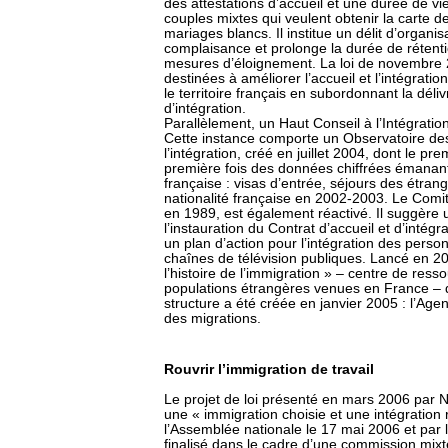
des attestations d’accueil et une durée de 
couples mixtes qui veulent obtenir la carte de
mariages blancs. Il institue un délit d’organi
complaisance et prolonge la durée de rétenti
mesures d’éloignement. La loi de novembre
destinées à améliorer l’accueil et l’intégratio
le territoire français en subordonnant la déli
d’intégration.
Parallèlement, un Haut Conseil à l’Intégratio
Cette instance comporte un Observatoire des 
l’intégration, créé en juillet 2004, dont le p
première fois des données chiffrées émanant
française : visas d’entrée, séjours des étrang
nationalité française en 2002-2003. Le Comité 
en 1989, est également réactivé. Il suggèr
l’instauration du Contrat d’accueil et d’intég
un plan d’action pour l’intégration des perso
chaînes de télévision publiques. Lancé en 200
l’histoire de l’immigration » – centre de resso
populations étrangères venues en France – d
structure a été créée en janvier 2005 : l’Age
des migrations.
Rouvrir l’immigration de travail
Le projet de loi présenté en mars 2006 par 
une « immigration choisie et une intégration 
l’Assemblée nationale le 17 mai 2006 et par l
finalisé dans le cadre d’une commission mixte