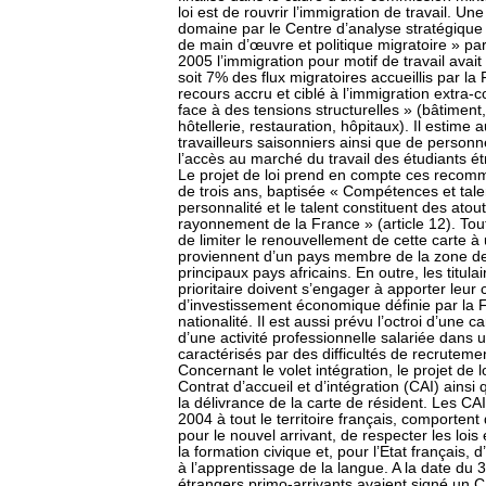
loi est de rouvrir l’immigration de travail. Un
domaine par le Centre d’analyse stratégique 
de main d’œuvre et politique migratoire » pa
2005 l’immigration pour motif de travail ava
soit 7% des flux migratoires accueillis par l
recours accru et ciblé à l’immigration extra
face à des tensions structurelles » (bâtiment
hôtellerie, restauration, hôpitaux). Il estime 
travailleurs saisonniers ainsi que de personnels
l’accès au marché du travail des étudiants é
Le projet de loi prend en compte ces recomm
de trois ans, baptisée « Compétences et tale
personnalité et le talent constituent des ato
rayonnement de la France » (article 12). To
de limiter le renouvellement de cette carte à 
proviennent d’un pays membre de la zone de sol
principaux pays africains. En outre, les titula
prioritaire doivent s’engager à apporter leu
d’investissement économique définie par la F
nationalité. Il est aussi prévu l’octroi d’une 
d’une activité professionnelle salariée dans
caractérisés par des difficultés de recrutemen
Concernant le volet intégration, le projet de
Contrat d’accueil et d’intégration (CAI) ainsi 
la délivrance de la carte de résident. Les CAI
2004 à tout le territoire français, comporte
pour le nouvel arrivant, de respecter les lois
la formation civique et, pour l’Etat français, d
à l’apprentissage de la langue. A la date d
étrangers primo-arrivants avaient signé un CA