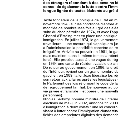
des étrangers répondant à des besoins ide
consolide également la lutte contre l’immi
longue lignée de textes élaborés au gré d
Texte fondateur de la politique de l’Etat en 
novembre 1945 sur les conditions d’entrée e
modifiée de nombreuses fois au gré des aléas
suite du choc pétrolier de 1974, et avec l’ap
Giscard d’Estaing met en place une politique 
immigration. En juillet 1974, le gouvernement
travailleurs – une mesure qui s’appliquera j
à l’administration la possibilité concrète de 
irrégulière. Arrivée au pouvoir en 1981, la ga
mais maintient dans le même temps la rétent
forcé. Elle procède aussi à une vague de rég
en 1984 une carte de résident valable dix an
De retour au gouvernement en 1986, la droi
de l’Intérieur, revient sur un grand nombre de
gauche : en 1989, la loi Joxe libéralise les rè
son retour aux affaires après les législative
le Parlement des lois réformant le code de la n
de regroupement familial. De nouveau au pou
vie privée et familiale » et opère une nouvel
personnes).
Nicolas Sarkozy, nommé ministre de l’Intéri
élections de mai-juin 2002, annonce fin 2003
d’immigration à deux volets : une loi concern
visant à lutter contre l’immigration clandestin
fichier des empreintes digitales des demandeu