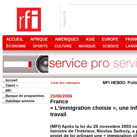
ACCUEIL
AFRIQUE
AMÉRIQUES
ASIE
EUROPE
FRAN
ÉCONOMIE
SPORTS
CULTURE
MUSIQUE
SCIENCE
LANG
Accueil
MFI HEBDO: Polit
Liste des rubriques
Talent +
MFI
Banque de programmes
23/06/2006
France
Habillage antenne
« L’immigration choisie », une in
travail
(MFI) Après la loi du 26 novembre 2003 co
ministre de l’Intérieur, Nicolas Sarkozy,
projet de loi prônant une « immigration cho