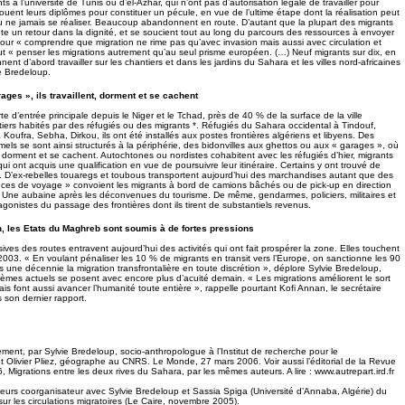
ts à l’université de Tunis ou d’el-Azhar, qui n’ont pas d’autorisation légale de travailler pour
louent leurs diplômes pour constituer un pécule, en vue de l’ultime étape dont la réalisation peut
 ne jamais se réaliser. Beaucoup abandonnent en route. D’autant que la plupart des migrants
te un retour dans la dignité, et se soucient tout au long du parcours des ressources à envoyer
 Pour « comprendre que migration ne rime pas qu’avec invasion mais aussi avec circulation et
ut « penser les migrations autrement qu’au seul prisme européen. (…) Neuf migrants sur dix, en
nent d’abord travailler sur les chantiers et dans les jardins du Sahara et les villes nord-africaines
ie Bredeloup.
ages », ils travaillent, dorment et se cachent
e d’entrée principale depuis le Niger et le Tchad, près de 40 % de la surface de la ville
iers habités par des réfugiés ou des migrants *. Réfugiés du Sahara occidental à Tindouf,
oufra, Sebha, Dirkou, ils ont été installés aux postes frontières algériens et libyens. Des
ormels se sont ainsi structurés à la périphérie, des bidonvilles aux ghettos ou aux « garages », où
t, dorment et se cachent. Autochtones ou nordistes cohabitent avec les réfugiés d’hier, migrants
 qui ont acquis une qualification en vue de poursuivre leur itinéraire. Certains y ont trouvé de
. D’ex-rebelles touaregs et toubous transportent aujourd’hui des marchandises autant que des
es de voyage » convoient les migrants à bord de camions bâchés ou de pick-up en direction
it. Une aubaine après les déconvenues du tourisme. De même, gendarmes, policiers, militaires et
gonistes du passage des frontières dont ils tirent de substantiels revenus.
 les Etats du Maghreb sont soumis à de fortes pressions
ves des routes entravent aujourd’hui des activités qui ont fait prospérer la zone. Elles touchent
2003. « En voulant pénaliser les 10 % de migrants en transit vers l’Europe, on sanctionne les 90
 une décennie la migration transfrontalière en toute discrétion », déplore Sylvie Bredeloup,
lèmes actuels se posent avec encore plus d’acuité demain. « Les migrations améliorent le sort
ais font aussi avancer l’humanité toute entière », rappelle pourtant Kofi Annan, le secrétaire
 son dernier rapport.
ement, par Sylvie Bredeloup, socio-anthropologue à l’Institut de recherche pour le
 Olivier Pliez, géographe au CNRS. Le Monde, 27 mars 2006. Voir aussi l’éditorial de la Revue
6, Migrations entre les deux rives du Sahara, par les mêmes auteurs. A lire :
www.autrepart.ird.fr
ailleurs coorganisateur avec Sylvie Bredeloup et Sassia Spiga (Université d’Annaba, Algérie) du
sur les circulations migratoires (Le Caire, novembre 2005).