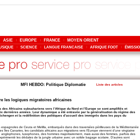
ASIE
EUROPE
FRANCE
MOYEN ORIENT
USIQUE
SCIENCE
LANGUE FRANCAISE
AFRIQUE FOOT
ÉMISSI
MFI HEBDO: Politique Diplomatie
Liste des articles
 les logiques migratoires africaines
des Africains subsahariens vers l’Afrique du Nord et l’Europe se sont amplifiés et
dix dernières années. Leur dynamique a été entravée par la généralisation du régime des
chengen et la redéfinition des politiques d’accueil des immigrés dans les pays du
s espagnoles de Ceuta et Melilla, embarqués dans des traversées périlleuses de la Méditerranée
 les îles Canaries, les candidats africains aux migrations vers l’Europe viennent d’une vingtaine
 anglophones, lusophones, des hommes majoritairement, mais aussi des femmes, parfois des
 expérimenté les dédales de la jungle urbaine avec un solide bagage scolaire. D’autres sont