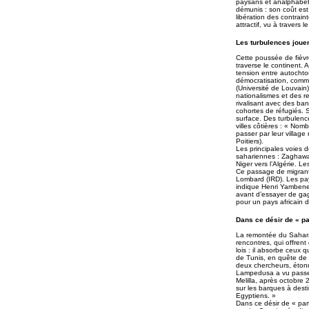
paysans et analphabète
démunis : son coût est
libération des contrain
attractif, vu à travers 
Les turbulences jouen
Cette poussée de fièvre
traverse le continent.
tension entre autochton
démocratisation, comm
(Université de Louvain
nationalismes et des r
rivalisant avec des ba
cohortes de réfugiés. 
surface. Des turbulenc
villes côtières : « Nom
passer par leur village
Poitiers).
Les principales voies
sahariennes : Zaghawas
Niger vers l’Algérie. L
Ce passage de migrants
Lombard (IRD). Les pay
indique Henri Yambene 
avant d’essayer de gag
pour un pays africain 
Dans ce désir de « par
La remontée du Sahara s
rencontres, qui offrent
lois : il absorbe ceux q
de Tunis, en quête de
deux chercheurs, étonnés
Lampedusa a vu passer 
Melilla, après octobre 
sur les barques à desti
Egyptiens. »
Dans ce désir de « part