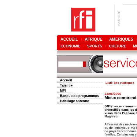
ACCUEIL
AFRIQUE
AMÉRIQUES
ÉCONOMIE
SPORTS
CULTURE
M
Accueil
Liste des rubriques
Talent +
MFI
23/06/2006
Banque de programmes
Mieux comprendre
Habillage antenne
(MFI) Les mouvements 
diversifiés dans les 
visas dans l’espace S
Maghreb.
A l’assaut des esclave
ou de l’Atlantique, via
de pays francophones,
familles. Certains ont