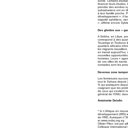
survie. Certains étudian
financer leurs études, 
prendre des années ou
subsahariens ont en tê
à leur famille proche.
développement », il fa
majorité sahéliens, vien
», affirme encore Sylv
Des ghettos aux « gar
A Sebha, en Libye, port
correspond à des quart
Touaregs et Toubous à K
quartiers africains inf
les migrants travaillen
en transit aujourd’hui,
nouvelles opportunités
hommes. Leurs « agenc
de ces villes de trans
nomades sont les prota
Devenus zone tampon,
Les fermetures successi
tout le Sahara depuis 
% qui pratiquent depuis
craignant que les prob
de ceux qui s’exilent m
général de l’ONU, dans
Antoinette Delafin
* In L’Afrique en mouv
développement (IRD) et
de l’IRD, Autrepart n°3
et
www.cedej.org.eg
Olivier Pliez, est par 
Colloque international 