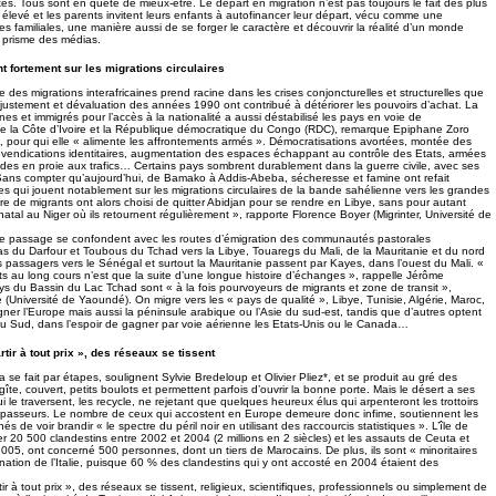
s. Tous sont en quête de mieux-être. Le départ en migration n’est pas toujours le fait des plus
 élevé et les parents invitent leurs enfants à autofinancer leur départ, vécu comme une
tes familiales, une manière aussi de se forger le caractère et découvrir la réalité d’un monde
le prisme des médias.
t fortement sur les migrations circulaires
 des migrations interafricaines prend racine dans les crises conjoncturelles et structurelles que
 Ajustement et dévaluation des années 1990 ont contribué à détériorer les pouvoirs d’achat. La
es et immigrés pour l’accès à la nationalité a aussi déstabilisé les pays en voie de
e la Côte d’Ivoire et la République démocratique du Congo (RDC), remarque Epiphane Zoro
), pour qui elle « alimente les affrontements armés ». Démocratisations avortées, montée des
evendications identitaires, augmentation des espaces échappant au contrôle des Etats, armées
ndes en proie aux trafics… Certains pays sombrent durablement dans la guerre civile, avec ses
Sans compter qu’aujourd’hui, de Bamako à Addis-Abeba, sécheresse et famine ont refait
es qui jouent notablement sur les migrations circulaires de la bande sahélienne vers les grandes
bre de migrants ont alors choisi de quitter Abidjan pour se rendre en Libye, sans pour autant
 natal au Niger où ils retournent régulièrement », rapporte Florence Boyer (Migrinter, Université de
 de passage se confondent avec les routes d’émigration des communautés pastorales
 du Darfour et Toubous du Tchad vers la Libye, Touaregs du Mali, de la Mauritanie et du nord
es passagers vers le Sénégal et surtout la Mauritanie passent par Kayes, dans l’ouest du Mali. «
 au long cours n’est que la suite d’une longue histoire d’échanges », rappelle Jérôme
s du Bassin du Lac Tchad sont « à la fois pourvoyeurs de migrants et zone de transit »,
(Université de Yaoundé). On migre vers les « pays de qualité », Libye, Tunisie, Algérie, Maroc,
ner l’Europe mais aussi la péninsule arabique ou l’Asie du sud-est, tandis que d’autres optent
du Sud, dans l’espoir de gagner par voie aérienne les Etats-Unis ou le Canada…
tir à tout prix », des réseaux se tissent
e fait par étapes, soulignent Sylvie Bredeloup et Olivier Pliez*, et se produit au gré des
 gîte, couvert, petits boulots et permettent parfois d’ouvrir la bonne porte. Mais le désert a ses
ui le traversent, les recycle, ne rejetant que quelques heureux élus qui arpenteront les trottoirs
 passeurs. Le nombre de ceux qui accostent en Europe demeure donc infime, soutiennent les
 de voir brandir « le spectre du péril noir en utilisant des raccourcis statistiques ». L’île de
20 500 clandestins entre 2002 et 2004 (2 millions en 2 siècles) et les assauts de Ceuta et
2005, ont concerné 500 personnes, dont un tiers de Marocains. De plus, ils sont « minoritaires
nation de l’Italie, puisque 60 % des clandestins qui y ont accosté en 2004 étaient des
ir à tout prix », des réseaux se tissent, religieux, scientifiques, professionnels ou simplement de