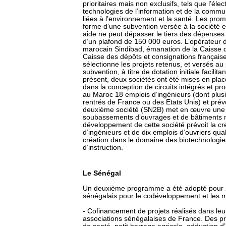
prioritaires mais non exclusifs, tels que l’élec
technologies de l’information et de la commun
liées à l’environnement et la santé. Les prom
forme d’une subvention versée à la société 
aide ne peut dépasser le tiers des dépenses p
d’un plafond de 150 000 euros. L’opérateur d
marocain Sindibad, émanation de la Caisse d
Caisse des dépôts et consignations française
sélectionne les projets retenus, et versés au
subvention, à titre de dotation initiale facili
présent, deux sociétés ont été mises en place
dans la conception de circuits intégrés et 
au Maroc 18 emplois d’ingénieurs (dont plus
rentrés de France ou des Etats Unis) et prév
deuxième société (SN2B) met en œuvre une t
soubassements d’ouvrages et de bâtiments 
développement de cette société prévoit la c
d’ingénieurs et de dix emplois d’ouvriers qual
création dans le domaine des biotechnologies
d’instruction.
Le Sénégal
Un deuxième programme a été adopté pour 2
sénégalais pour le codéveloppement et les mig
- Cofinancement de projets réalisés dans leur
associations sénégalaises de France. Des pro