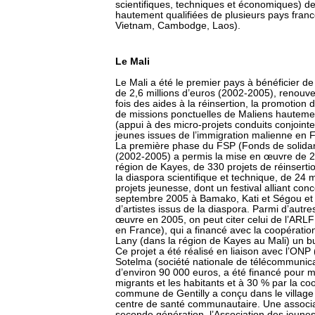
scientifiques, techniques et économiques) de t
hautement qualifiées de plusieurs pays franc
Vietnam, Cambodge, Laos).
Le Mali
Le Mali a été le premier pays à bénéficier de
de 2,6 millions d’euros (2002-2005), renouve
fois des aides à la réinsertion, la promotion 
de missions ponctuelles de Maliens hautement
(appui à des micro-projets conduits conjoint
jeunes issues de l’immigration malienne en 
La première phase du FSP (Fonds de solidari
(2002-2005) a permis la mise en œuvre de 2
région de Kayes, de 330 projets de réinsert
la diaspora scientifique et technique, de 24 
projets jeunesse, dont un festival alliant con
septembre 2005 à Bamako, Kati et Ségou et q
d’artistes issus de la diaspora. Parmi d’autr
œuvre en 2005, on peut citer celui de l’ARLF
en France), qui a financé avec la coopération
Lany (dans la région de Kayes au Mali) un 
Ce projet a été réalisé en liaison avec l’ONP 
Sotelma (société nationale de télécommunicat
d’environ 90 000 euros, a été financé pour m
migrants et les habitants et à 30 % par la coo
commune de Gentilly a conçu dans le village
centre de santé communautaire. Une associa
seconde génération, l’Association des jeunes