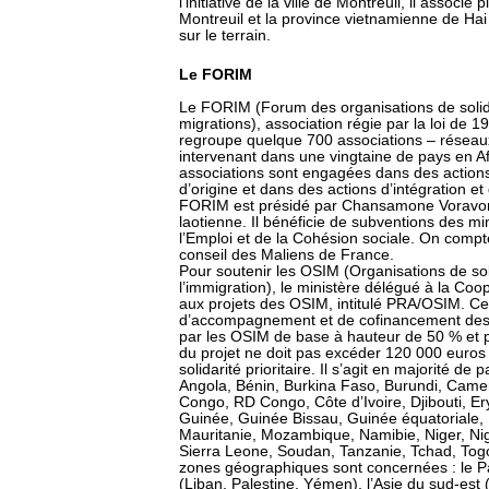
l’initiative de la ville de Montreuil, il associe
Montreuil et la province vietnamienne de Hai
sur le terrain.
Le FORIM
Le FORIM (Forum des organisations de solida
migrations), association régie par la loi de 
regroupe quelque 700 associations – réseau
intervenant dans une vingtaine de pays en Af
associations sont engagées dans des action
d’origine et dans des actions d’intégration et
FORIM est présidé par Chansamone Voravong,
laotienne. Il bénéficie de subventions des mi
l’Emploi et de la Cohésion sociale. On compt
conseil des Maliens de France.
Pour soutenir les OSIM (Organisations de soli
l’immigration), le ministère délégué à la Co
aux projets des OSIM, intitulé PRA/OSIM. Ce
d’accompagnement et de cofinancement des 
par les OSIM de base à hauteur de 50 % et p
du projet ne doit pas excéder 120 000 euros
solidarité prioritaire. Il s’agit en majorité de 
Angola, Bénin, Burkina Faso, Burundi, Came
Congo, RD Congo, Côte d’Ivoire, Djibouti, E
Guinée, Guinée Bissau, Guinée équatoriale,
Mauritanie, Mozambique, Namibie, Niger, N
Sierra Leone, Soudan, Tanzanie, Tchad, Togo
zones géographiques sont concernées : le Pa
(Liban, Palestine, Yémen), l’Asie du sud-est