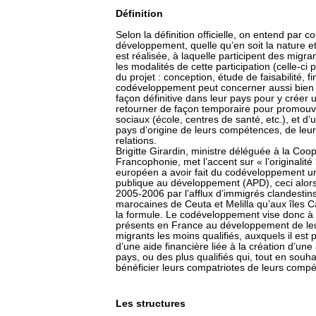
Définition
Selon la définition officielle, on entend par
développement, quelle qu’en soit la nature et
est réalisée, à laquelle participent des migr
les modalités de cette participation (celle-ci
du projet : conception, étude de faisabilité, f
codéveloppement peut concerner aussi bien l
façon définitive dans leur pays pour y créer 
retourner de façon temporaire pour promouvoi
sociaux (école, centres de santé, etc.), et d’
pays d’origine de leurs compétences, de leur
relations.
Brigitte Girardin, ministre déléguée à la Co
Francophonie, met l’accent sur « l’originalit
européen a avoir fait du codéveloppement u
publique au développement (APD), ceci alor
2005-2006 par l’afflux d’immigrés clandestin
marocaines de Ceuta et Melilla qu’aux îles 
la formule. Le codéveloppement vise donc à f
présents en France au développement de leur 
migrants les moins qualifiés, auxquels il est
d’une aide financière liée à la création d’une 
pays, ou des plus qualifiés qui, tout en souh
bénéficier leurs compatriotes de leurs comp
Les structures