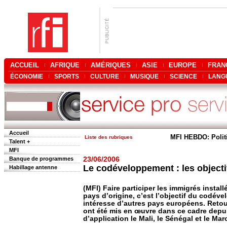
ACCUEIL
AFRIQUE
AMÉRIQUES
ASIE
EUROPE
FRAN
ÉCONOMIE
SPORTS
CULTURE
MUSIQUE
SCIENCE
LANG
Accueil
MFI HEBDO: Polit
Liste des rubriques
Talent +
MFI
Banque de programmes
23/06/2006
Le codéveloppement : les objectif
Habillage antenne
(MFI) Faire participer les immigrés insta
pays d’origine, c’est l’objectif du codév
intéresse d’autres pays européens. Retour
ont été mis en œuvre dans ce cadre dep
d’application le Mali, le Sénégal et le Mar