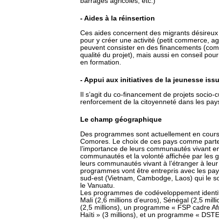
barrages agricoles, etc.)
- Aides à la réinsertion
Ces aides concernent des migrants désireux 
pour y créer une activité (petit commerce, agri
peuvent consister en des financements (comp
qualité du projet), mais aussi en conseil pour 
en formation.
- Appui aux initiatives de la jeunesse iss
Il s’agit du co-financement de projets socio-
renforcement de la citoyenneté dans les pays
Le champ géographique
Des programmes sont actuellement en cours a
Comores. Le choix de ces pays comme parten
l’importance de leurs communautés vivant en
communautés et la volonté affichée par les
leurs communautés vivant à l’étranger à leur
programmes vont être entrepris avec les pay
sud-est (Vietnam, Cambodge, Laos) qui le souh
le Vanuatu.
Les programmes de codéveloppement identifi
Mali (2,6 millions d’euros), Sénégal (2,5 mi
(2,5 millions), un programme « FSP cadre Af
Haïti » (3 millions), et un programme « DS