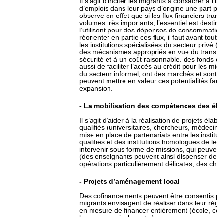
Il s’agit d’inciter les migrants à consacrer à 
d’emplois dans leur pays d’origine une part 
observe en effet que si les flux financiers tr
volumes très importants, l’essentiel est desti
l’utilisent pour des dépenses de consommati
réorienter en partie ces flux, il faut avant t
les institutions spécialisées du secteur privé
des mécanismes appropriés en vue du transf
sécurité et à un coût raisonnable, des fonds 
aussi de faciliter l’accès au crédit pour les
du secteur informel, ont des marchés et sont
peuvent mettre en valeur ces potentialités f
expansion.
- La mobilisation des compétences des él
Il s’agit d’aider à la réalisation de projets él
qualifiés (universitaires, chercheurs, médecin
mise en place de partenariats entre les insti
qualifiés et des institutions homologues de le
intervenir sous forme de missions, qui peuven
(des enseignants peuvent ainsi dispenser de
opérations particulièrement délicates, des ch
- Projets d’aménagement local
Des cofinancements peuvent être consentis p
migrants envisagent de réaliser dans leur rég
en mesure de financer entièrement (école, cent