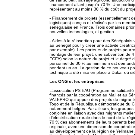
de santé, petit barrage agricole, adduction d’
financement allant jusqu’à 70 %. Une particip
représentant au moins 30 % du coût du proj
- Financement de projets (essentiellement d
logistiques) conçus et réalisés par les memb
sénégalaise en France. Trois domaines priorit
nouvelles technologies, et gestion.
- Aides à la réinsertion pour des Sénégalais 
au Sénégal pour y créer une activité créatrice
par exemple). Les porteurs de projets pourro
montage de leur projet, une subvention de 4 
FCFA) selon la nature du projet et le degré d
personnel de 30 % au minimum est demandé),
pendant un an. La gestion de ce nouveau pr
technique a été mise en place à Dakar où siè
Les ONG et les entreprises
L’association PS EAU (Programme solidarité
financés par la coopération au Mali et au S
VALEPRO qui appuie des projets de migrants 
Togo et de la République démocratique du C
notamment belges. Par ailleurs, les groupes 
conjointe en liaison avec des migrants malie
d’électrification rurale dans le nord de la r
70 % des abonnements de leurs parents bénéf
originale, avec une dimension de coopérati
au développement de la région de Yelimane, t