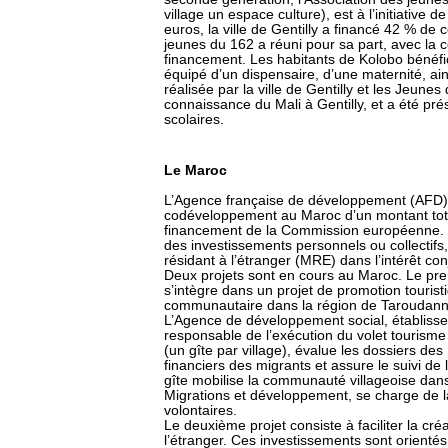
village un espace culture), est à l’initiative 
euros, la ville de Gentilly a financé 42 % de
jeunes du 162 a réuni pour sa part, avec la
financement. Les habitants de Kolobo bénéfi
équipé d’un dispensaire, d’une maternité, ai
réalisée par la ville de Gentilly et les Jeune
connaissance du Mali à Gentilly, et a été pr
scolaires.
Le Maroc
L’Agence française de développement (AFD)
codéveloppement au Maroc d’un montant total 
financement de la Commission européenne. 
des investissements personnels ou collectifs
résidant à l’étranger (MRE) dans l’intérêt co
Deux projets sont en cours au Maroc. Le premi
s’intègre dans un projet de promotion touris
communautaire dans la région de Taroudannt,
L’Agence de développement social, établisse
responsable de l’exécution du volet tourisme ru
(un gîte par village), évalue les dossiers des
financiers des migrants et assure le suivi de 
gîte mobilise la communauté villageoise d
Migrations et développement, se charge de la
volontaires.
Le deuxième projet consiste à faciliter la cr
l’étranger. Ces investissements sont orient