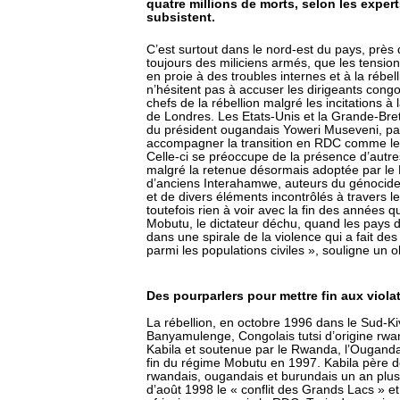
quatre millions de morts, selon les expert
subsistent.
C’est surtout dans le nord-est du pays, près 
toujours des miliciens armés, que les tensio
en proie à des troubles internes et à la rébel
n’hésitent pas à accuser les dirigeants cong
chefs de la rébellion malgré les incitations 
de Londres. Les Etats-Unis et la Grande-Bret
du président ougandais Yoweri Museveni, par
accompagner la transition en RDC comme le 
Celle-ci se préoccupe de la présence d’autr
malgré la retenue désormais adoptée par le
d’anciens Interahamwe, auteurs du génocide
et de divers éléments incontrôlés à travers le
toutefois rien à voir avec la fin des années q
Mobutu, le dictateur déchu, quand les pays d
dans une spirale de la violence qui a fait des
parmi les populations civiles », souligne un 
Des pourparlers pour mettre fin aux violat
La rébellion, en octobre 1996 dans le Sud-Ki
Banyamulenge, Congolais tutsi d’origine rwa
Kabila et soutenue par le Rwanda, l’Ouganda,
fin du régime Mobutu en 1997. Kabila père dev
rwandais, ougandais et burundais un an plus t
d’août 1998 le « conflit des Grands Lacs » e