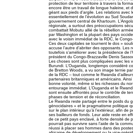
protection de leur territoire à travers la form
encore être un travail de longue haleine, et d
géant aux pieds d’argile. Les relations avec
essentiellement de l’évolution au Sud Soudan
gouvernement central de Khartoum. L’Angola,
régionale, a surtout des préoccupations sécur
combattait Mobutu allié de la rébellion armé
par Washington et la plupart des pays occide
avec le voisin immédiat de la RDC, le Congo-B
Ces deux capitales se tournent le dos » sou
accuse l’autre d’abriter des opposants. Les r
toutefois s’améliorer avec la présidence de l
président du Congo-Brazzaville Denis Sass
Les choses sont plus compliquées avec les v
Burundi. L’Ouganda, longtemps considéré com
de Bretton Woods, a vu son image ternie par 
de la RDC – tout comme le Rwanda d’ailleur
partenaires britanniques et américains. Ainsi
bonne volonté, même si les richesses du nor
entourage immédiat. L’Ouganda et le Rwanda, 
sont ensuite affrontés pour le contrôle de te
phases de tension et de réconciliation.
Le Rwanda reste partagé entre le poids du g
génocidaires » et le pragmatisme politique q
sur le plan intérieur qu’à l’extérieur, afin de 
ses bailleurs de fonds. Leur aide reste en e
de ce petit pays enclavé, à forte densité de 
pourrait pas survivre sans l’aide de la commu
réussi à placer ses hommes dans des poste
africaine de développement ou la vice-prési