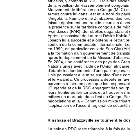
africains, y compris la RDC. Trois des ancien
de la rébellion du Rassemblement congolais
Mouvement de libération du Congo (MLC) de 
armes contre lui dans l’est et le nord du pay
l’Angola, la Namibie et le Zimbabwe, des for
faisant également une rapide incursion à ses 
la présence sur le territoire congolais de m
rwandaises (FAR), de rebelles ougandais et
Après l’assassinat de Laurent Désiré Kabila à
Joseph lui a succédé et a obtenu le retrait p
soutien de la communauté internationale. Le
en 1999, en particulier ceux de Sun City (Afr
à la formation d’un gouvernement de transitio
après le déploiement de la Mission d’observ
En 2004, une conférence des pays des Grand
Nations unies avec l’aide de l’Union africain
d’établir les fondements d’une paix régiona
Unis poussaient à la mise sur pied d’une com
et le Rwanda. Ce processus a débuté en avril
parvenus à faire en sorte que les responsa
l’Ouganda et de la RDC engagent des pourparl
leurs frontières territoriales et à trouver l
milices en maraude dans l’est du Congo. Par l
négociations et la « Commission mixte triparti
l’application de l’accord régional de sécurité 
Kinshasa et Brazzaville se tournent le do
La paix en RDC reste tributaire à la fois de 