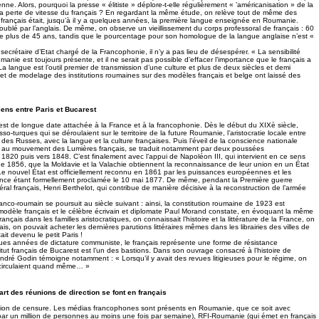
nne. Alors, pourquoi la presse « élitiste » déplore-t-elle régulièrement « ’américanisation » de la
a perte de vitesse du français ? En regardant la même étude, on relève tout de même des
e français était, jusqu’à il y a quelques années, la première langue enseignée en Roumanie.
oublé par l’anglais. De même, on observe un vieillissement du corps professoral de français : 60
de plus de 45 ans, tandis que le pourcentage pour son homologue de la langue anglaise n’est «
 secrétaire d’Etat chargé de la Francophonie, il n’y a pas lieu de désespérer. « La sensibilité
nie est toujours présente, et il ne serait pas possible d’effacer l’importance que le français a
 langue est l’outil premier de transmission d’une culture et plus de deux siècles et demi
re et de modelage des institutions roumaines sur des modèles français et belge ont laissé des
ciens entre Paris et Bucarest
est de longue date attachée à la France et à la francophonie. Dès le début du XIXè siècle,
so-turques qui se déroulaient sur le territoire de la future Roumanie, l’aristocratie locale entre
s des Russes, avec la langue et la culture françaises. Puis l’éveil de la conscience nationale
te au mouvement des Lumières français, se traduit notamment par deux poussées
 1820 puis vers 1848. C’est finalement avec l’appui de Napoléon III, qui intervient en ce sens
s de 1856, que la Moldavie et la Valachie obtiennent la reconnaissance de leur union en un État
e nouvel État est officiellement reconnu en 1861 par les puissances européennes et les
nce étant formellement proclamée le 10 mai 1877. De même, pendant la Première guerre
ral français, Henri Berthelot, qui contribue de manière décisive à la reconstruction de l’armée
o-roumain se poursuit au siècle suivant : ainsi, la constitution roumaine de 1923 est
modèle français et le célèbre écrivain et diplomate Paul Morand constate, en évoquant la même
ançais dans les familles aristocratiques, on connaissait l’histoire et la littérature de la France, on
çais, on pouvait acheter les dernières parutions littéraires mêmes dans les librairies des villes de
ait devenu le petit Paris !
ues années de dictature communiste, le français représente une forme de résistance
nstitut français de Bucarest est l’un des bastions. Dans son ouvrage consacré à l’histoire de
ien André Godin témoigne notamment : « Lorsqu’il y avait des revues litigieuses pour le régime, on
s circulaient quand même… »
art des réunions de direction se font en français
stion de censure. Les médias francophones sont présents en Roumanie, que ce soit avec
r un million de personnes au moins une fois par semaine), RFI-Roumanie (qui émet en français