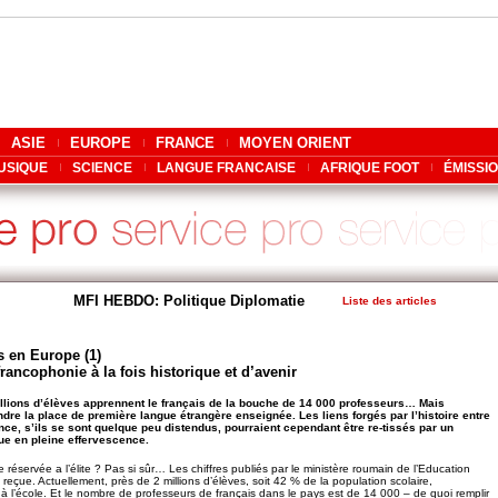
ASIE
EUROPE
FRANCE
MOYEN ORIENT
USIQUE
SCIENCE
LANGUE FRANCAISE
AFRIQUE FOOT
ÉMISSI
MFI HEBDO: Politique Diplomatie
Liste des articles
s en Europe (1)
ancophonie à la fois historique et d’avenir
illions d’élèves apprennent le français de la bouche de 14 000 professeurs… Mais
endre la place de première langue étrangère enseignée. Les liens forgés par l’histoire entre
nce, s’ils se sont quelque peu distendus, pourraient cependant être re-tissés par un
ue en pleine effervescence.
 réservée a l’élite ? Pas si sûr… Les chiffres publiés par le ministère roumain de l’Education
 reçue. Actuellement, près de 2 millions d’élèves, soit 42 % de la population scolaire,
 à l’école. Et le nombre de professeurs de français dans le pays est de 14 000 – de quoi remplir