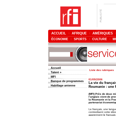
ACCUEIL
AFRIQUE
AMÉRIQUES
ÉCONOMIE
SPORTS
CULTURE
M
Accueil
Liste des rubriques
Talent +
MFI
01/09/2006
Banque de programmes
La vie du françai
Habillage antenne
Roumanie : une fr
(MFI) Près de deux m
l’anglais vient de pr
la Roumanie et la Fra
partenariat économiq
Le français, une langue
contredisent cette idée
apprennent le français