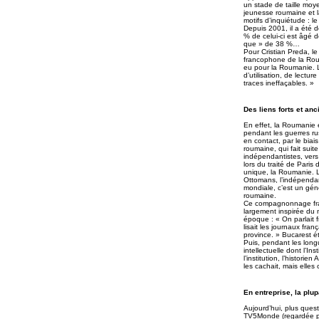
un stade de taille moye
jeunesse roumaine et l
motifs d’inquiétude : l
Depuis 2001, il a été d
% de celui-ci est âgé 
que » de 38 %…
Pour Cristian Preda, le
francophone de la Rouma
eu pour la Roumanie. La
d’utilisation, de lectu
traces ineffaçables. »
Des liens forts et an
En effet, la Roumanie 
pendant les guerres rus
en contact, par le biai
roumaine, qui fait sui
indépendantistes, vers
lors du traité de Pari
unique, la Roumanie. L
Ottomans, l’indépenda
mondiale, c’est un géné
roumaine.
Ce compagnonnage franc
largement inspirée du 
époque : « On parlait fr
lisait les journaux fran
province. » Bucarest ét
Puis, pendant les long
intellectuelle dont l’I
l’institution, l’histor
les cachait, mais elle
En entreprise, la plup
Aujourd’hui, plus que
TV5Monde (regardée pa