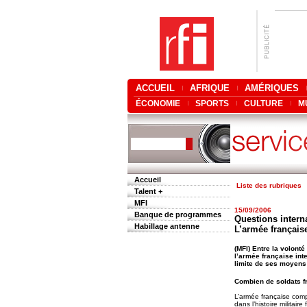
ACCUEIL
AFRIQUE
AMÉRIQUES
ÉCONOMIE
SPORTS
CULTURE
M
Accueil
Liste des rubriques
Talent +
MFI
15/09/2006
Banque de programmes
Questions interna
Habillage antenne
L’armée française
(MFI) Entre la volonté
l’armée française int
limite de ses moyens
Combien de soldats fr
L’armée française comp
dans l’histoire militai