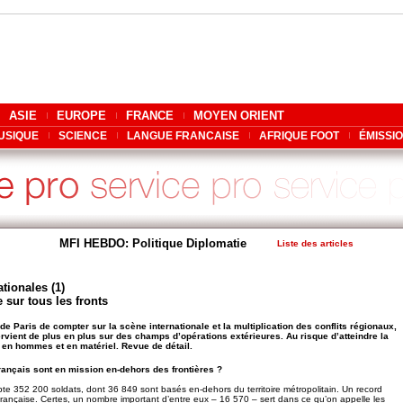
ASIE
EUROPE
FRANCE
MOYEN ORIENT
USIQUE
SCIENCE
LANGUE FRANCAISE
AFRIQUE FOOT
ÉMISSI
MFI HEBDO: Politique Diplomatie
Liste des articles
tionales (1)
 sur tous les fronts
 de Paris de compter sur la scène internationale et la multiplication des conflits régionaux,
ervient de plus en plus sur des champs d’opérations extérieures. Au risque d’atteindre la
 en hommes et en matériel. Revue de détail.
ançais sont en mission en-dehors des frontières ?
te 352 200 soldats, dont 36 849 sont basés en-dehors du territoire métropolitain. Un record
re française. Certes, un nombre important d’entre eux – 16 570 – sert dans ce qu’on appelle les