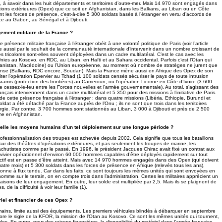
, à savoir dans les huit départements et territoires d’outre-mer. Mais 14 970 sont engagés dans
ions extérieures (Opex) que ce soit en Afghanistan, dans les Balkans, au Liban ou en Côte
tent les forces de présence, c’est-à-dire 5 300 soldats basés à l’étranger en vertu d’accords de
ce au Gabon, au Sénégal et à Djibouti.
ement militaire de la France ?
présence militaire française à l’étranger obéit à une volonté politique de Paris (voir l’article
que aussi par le souhait de la communauté internationale d’intervenir dans un nombre croissant de
upes tricolores sont-elles souvent déployées dans un cadre multilatéral. C’est le cas avec les
nies au Kosovo, en RDC, au Liban, en Haïti et au Sahara occidental. Parfois c’est l’Otan qui
hanistan, Macédoine) ou l’Union européenne, au moment où nombre de stratèges ne jurent que
fense (Balkans, RDC encore, Soudan). Mais la France mène aussi en Afrique des Opex de son
iter l’opération Epervier au Tchad (1 100 soldats censés sécuriser le pays de toute intrusion
Aramis (protection des frontières) au Cameroun, ou l’opération Licorne en Côte d’Ivoire (3 600
 le cessez-le-feu entre les Forces nouvelles et l’armée gouvernementale). Au total, s’agissant des
nçais interviennent dans un cadre multilatéral et 5 350 pour des missions à l’initiative de Paris.
 de cette présence française à l’étranger : dans quatre missions (Libéria, Ethiopie, Burundi et
oldat a été détaché par la France auprès de l’Onu ; ils ne sont que trois dans les territoires
rgie. Par contre, 3 700 hommes sont stationnés au Liban, 3 000 à Djibouti et près de 2 500
e en Afghanistan.
-elle les moyens humains d’un tel déploiement sur une longue période ?
ofessionnalisation des troupes est achevée depuis 2002. Cela signifie que tous les bataillons
ur des théâtres d’opérations extérieures, et pas seulement les troupes de marine, les
rachutistes comme par le passé. En 1996, le président Jacques Chirac avait fixé un contrat aux
 vivier opérationnel d’environ 60 000 hommes capables d’être déployés rapidement sur tout
jectif est en passe d’être atteint. Mais avec 14 970 hommes engagés dans des Opex (qui doivent
uatre mois) et 5 300 soldats dans les forces de présence en Afrique (relevés tous les ans),
tionne à flux tendu. Car dans les faits, ce sont toujours les mêmes unités qui sont envoyées en
omme sur le terrain, on en compte trois dans l’administration. Certes les militaires apprécient un
raisons de leur engagement. En outre, leur solde est multipliée par 2,5. Mais ils se plaignent de
, de la difficulté à voir leur famille (1).
riel et financier de ces Opex ?
ains, limite aussi des équipements. Les premiers véhicules blindés à débarquer en septembre
ore le sigle de la KFOR, la mission de l’Otan au Kosovo. Ce sont les mêmes unités qui tournent,
s. En outre, pour des raisons financières, la disponibilité du matériel dans l’armée française –