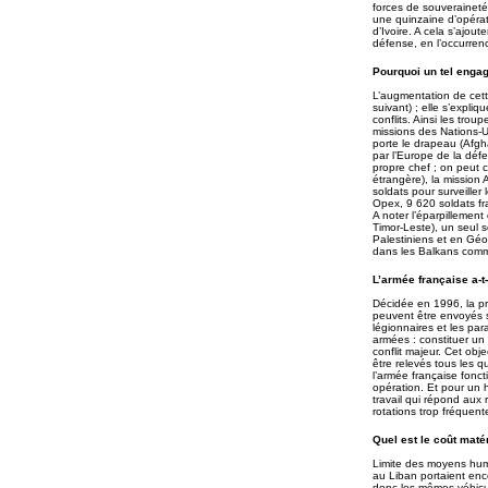
forces de souveraineté
une quinzaine d’opérat
d’Ivoire. A cela s’ajou
défense, en l’occurren
Pourquoi un tel engag
L’augmentation de cette 
suivant) ; elle s’expli
conflits. Ainsi les tro
missions des Nations-U
porte le drapeau (Afg
par l’Europe de la dé
propre chef ; on peut c
étrangère), la mission 
soldats pour surveiller
Opex, 9 620 soldats fra
A noter l’éparpillement
Timor-Leste), un seul s
Palestiniens et en Géo
dans les Balkans comm
L’armée française a-t
Décidée en 1996, la pr
peuvent être envoyés s
légionnaires et les pa
armées : constituer un
conflit majeur. Cet ob
être relevés tous les q
l’armée française fonc
opération. Et pour un h
travail qui répond aux 
rotations trop fréquentes
Quel est le coût maté
Limite des moyens hum
au Liban portaient enc
donc les mêmes véhicule