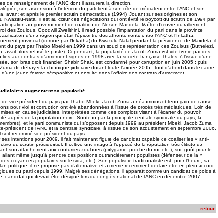
ices de renseignement de l’ANC dont il assurera la direction.
ivilégiée, son ascension à l’intérieur du parti tient à son rôle de médiateur entre l’ANC et son
a, avant et après le premier scrutin démocratique (1994). Jouant sur ses origines et son
u Kwazulu-Natal, il est au cœur des négociations qui ont évité le boycott du scrutin de 1994 par
 participation au gouvernement de coalition de Nelson Mandela. Maître d’œuvre du ralliement
oi des Zoulous, Goodwill Zwelithini, il rend possible l’implantation du parti dans la province
acification d’une région qui était l’épicentre des affrontements entre l’ANC et l’Inkatha.
rnement provincial (dominé par l’Inkatha) du Kwazulu-Natal pendant la présidence de Mandela, il
ent du pays par Thabo Mbeki en 1999 dans un souci de représentation des Zoulous (Buthelezi,
ha, avait alors refusé le poste). Cependant, la popularité de Jacob Zuma est vite ternie par des
 liés aux contrats d’armement signés en 1998 avec la société française Thalès. A l’issue d’une
sée, son bras droit financier, Shabir Shaik, est condamné pour corruption en juin 2005 ; puis
 Zuma de défrayer la chronique judiciaire durant toute l’année 2005 : tout d’abord dans le cadre
l d’une jeune femme séropositive et ensuite dans l’affaire des contrats d’armement.
udiciaires augmentent sa popularité
s de vice-président du pays par Thabo Mbeki, Jacob Zuma a néanmoins obtenu gain de cause
tions pour viol et corruption ont été abandonnées à l’issue de procès très médiatiques. Loin de
s mises en cause judiciaires, interprétées comme des complots visant à l’écarter du pouvoir,
té auprès de la population noire. Soutenu par la principale centrale syndicale du pays, la
 membres), et le parti communiste qui s’opposent depuis 1999 au président Mbeki, Jacob Zuma
ice-président de l’ANC et la centrale syndicale, à l’issue de son acquittement en septembre 2006,
l soit renommé vice-président du pays.
 ses intentions pour 2009, il fait maintenant figure de candidat capable de coaliser les « anti-
tive du scrutin présidentiel. Il cultive une image à l’opposé de la réputation très élitiste de
ant son attachement aux coutumes zouloues (polygame, proche du roi, etc.), son goût pour le
, allant même jusqu’à prendre des positions outrancièrement populistes (défenseur de la «
e des croyances populaires sur le sida, etc.). Son populisme traditionaliste est, pour l’heure, sa
plan politique, il ne propose pas d’alternative et a même récemment déclaré être en plein accord
égiques du parti depuis 1999. Malgré ses dénégations, il apparaît comme un candidat de poids à
e, candidat qui devrait être désigné lors du congrès national de l’ANC en décembre 2007.
retour