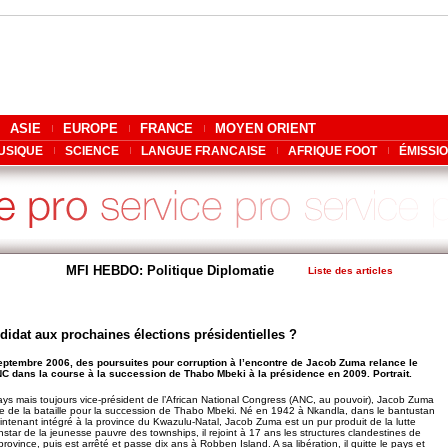
ASIE
EUROPE
FRANCE
MOYEN ORIENT
USIQUE
SCIENCE
LANGUE FRANCAISE
AFRIQUE FOOT
ÉMISSI
MFI HEBDO: Politique Diplomatie
Liste des articles
idat aux prochaines élections présidentielles ?
septembre 2006, des poursuites pour corruption à l’encontre de Jacob Zuma relance le
NC dans la course à la succession de Thabo Mbeki à la présidence en 2009. Portrait.
ays mais toujours vice-président de l’African National Congress (ANC, au pouvoir), Jacob Zuma
e de la bataille pour la succession de Thabo Mbeki. Né en 1942 à Nkandla, dans le bantustan
intenant intégré à la province du Kwazulu-Natal, Jacob Zuma est un pur produit de la lutte
l’instar de la jeunesse pauvre des townships, il rejoint à 17 ans les structures clandestines de
province, puis est arrêté et passe dix ans à Robben Island. A sa libération, il quitte le pays et