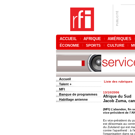
ACCUEIL
AFRIQUE
AMÉRIQUES
ÉCONOMIE
SPORTS
CULTURE
M
Accueil
Liste des rubriques
Talent +
MFI
13/10/2006
Banque de programmes
Afrique du Sud
Habillage antenne
Jacob Zuma, cand
(MFI) L’abandon, fin 
vice-président de l’A
Ex vice-président du p
est désormais au centr
du Zululand qui est ma
contre l’apartheid : à 
l’organisation dans sa 