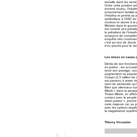
travaille dans les serv
Outre cette position pr
ennemi zoulou, l’Inkath
enracinement familial a
l’Inkatha et permis sa
symbolique à l’ANC du r
zouloue et œuvre à la p
Ministre dans le gouve
est nommé vice-présid
le président de l’Inkat
soupçons de corruption
enquête très controver
c’est au tour de Jacob
d’un procès pour le vio
Les mises en cause j
Démis de ses fonction
en justice : les accusa
ternir son prestige, ce
augmentent sa populari
Cosatu (1,5 million de
est parvenu à rester v
vient de demander qu’i
Bien que silencieux sur
Mbeki » dans la perspec
Thabo Mbeki, en affich
contact avec le peuple
street justice », proch
carte majeure car, au 
avec les options strat
la magistrature suprêm
Thierry Vircoulon