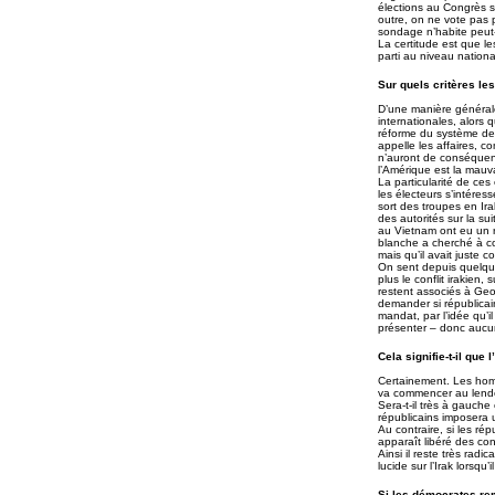
élections au Congrès s
outre, on ne vote pas 
sondage n’habite peut-
La certitude est que l
parti au niveau nationa
Sur quels critères les
D’une manière générale
internationales, alors 
réforme du système de s
appelle les affaires, c
n’auront de conséquenc
l’Amérique est la mauv
La particularité de ces
les électeurs s’intéres
sort des troupes en Ira
des autorités sur la su
au Vietnam ont eu un r
blanche a cherché à co
mais qu’il avait juste 
On sent depuis quelque
plus le conflit irakien
restent associés à Geo
demander si républicai
mandat, par l’idée qu’i
présenter – donc aucune
Cela signifie-t-il qu
Certainement. Les hom
va commencer au lendem
Sera-t-il très à gauch
républicains imposera 
Au contraire, si les ré
apparaît libéré des con
Ainsi il reste très radi
lucide sur l’Irak lorsq
Si les démocrates re