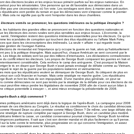
ont des élections locales et les enjeux locaux priment parfois sur les enjeux nationaux. En
partout pour les sénatoriales. Une personne qui se dit favorable aux démocrates dans un
être pas une circonscription où l’on vote. Les sondages sont donc à manier avec précaution.
es républicains vont perdre du terrain et que les démocrates vont s’imposer comme le premier
l. Mais cela ne signifie pas qu’ils vont l’emporter dans les deux chambres.
 électeurs vont-ils se prononcer, les questions intérieures ou la politique étrangère ?
, les habitants des grandes villes se prononcent en fonction des questions nationales et
que les électeurs des zones rurales sont plus sensibles aux enjeux locaux. L’économie, la
anté, l’immigration restent des questions intérieures essentielles pour les électeurs. Ce qu’on
omme les scandales de corruption qui touchent des élus républicains ou l’affaire Mark Foley,
es que dans les circonscriptions des intéressés. La seule « affaire » qui regarde toute
aise gestion de l’ouragan Katrina.
 élections de mi-mandat est l’importance qu’y occupe la guerre en Irak, alors qu’habituellement
sent peu à la politique étrangère. Mais aujourd’hui, chaque Américain se sent concerné par le
k. Les blogs de soldats sont lus par des millions d’internautes. Les déclarations contradictoires
ite du conflit irritent les électeurs. Les propos de George Bush comparant les guerres en Irak et
etentissement considérable. Cela renforce le camp des anti-guerre. C’est pourquoi la Maison
rriger le tir, en disant que George Bush n’avait jamais envisagé de défaite comme au Vietnam,
comparé le rejet de la guerre par les populations irakienne et vietnamienne.
s mois que les républicains veulent se démarquer de George Bush. Ils critiquent de plus en
, surtout son coût financier et humain. Mais cette stratégie ne marche guère. Les républicains
rge Bush et font les frais de son impopularité. D’une manière plus générale, on peut se
ns comme démocrates ne sont pas tentés par la stratégie de la défaite pour ces élections de mi-
l vaut peut-être mieux perdre les législatives de novembre 2006 afin de n’avoir aucun bilan à
 critique potentielle à essuyer –, et ainsi mieux envisager la présidentielle de 2008.
e l’après-Bush a déjà commencé ?
mes politiques américains sont déjà dans la logique de l’après-Bush. La campagne pour 2008
ain de ces élections au Congrès. Le résultat va conditionner le choix du candidat démocrate.
e comme Howard Dean ou plus centriste comme Hillary Clinton ? De même, une large défaite des
une stratégie de rupture complète par rapport à George Bush, donc un candidat plus modéré.
publicains limitent la casse, un candidat conservateur pourrait s’imposer. George Bush lui-même
tingences partisanes. Il sait que c’est son dernier mandat et dit plus facilement ce qu’il pense.
cal sur la lutte contre le terrorisme, plus progressiste en ce qui concerne l’immigration, et assez
u’il ose cette comparaison avec le Vietnam.
mportent la majorité dans les deux chambres, quelles seront les conséquences sur la