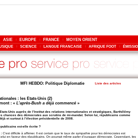
ASIE
EUROPE
FRANCE
MOYEN ORIENT
USIQUE
SCIENCE
LANGUE FRANCAISE
AFRIQUE FOOT
ÉMISSI
MFI HEBDO: Politique Diplomatie
Liste des articles
tionales : les Etats-Unis (2)
mont : «
L’après-Bush a déjà commencé
»
Etats-Unis auprès de l’Institut des relations internationales et stratégiques, Barthélémy
les chances des démocrates aux scrutins de mi-mandat. Selon lui, républicains comme
jà et surtout à l’élection présidentielle de 2008.
épublicains est-elle écrite ?
 :
C’est difficile à affirmer. Il est certain que le taux de sympathie pour les démocrates est
celui en faveur des républicains. On pourrait même parler d’ouragan démocrate. Cependant, les