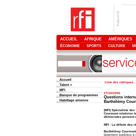
ACCUEIL
AFRIQUE
AMÉRIQUES
ÉCONOMIE
SPORTS
CULTURE
M
Accueil
Liste des rubriques
Talent +
MFI
27/10/2006
Banque de programmes
Questions interna
Habillage antenne
Barthélémy Cour
(MFI) Spécialiste des 
Courmont relativise 
démocrates pensent dé
MFI : La défaite des r
Barthélémy Courmont
largement supérieur à 