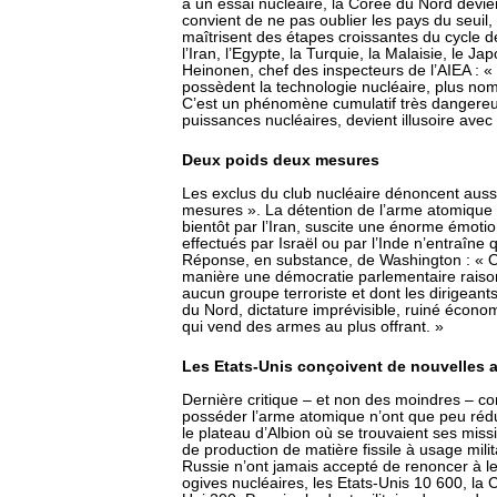
à un essai nucléaire, la Corée du Nord devie
convient de ne pas oublier les pays du seuil
maîtrisent des étapes croissantes du cycle d
l’Iran, l’Egypte, la Turquie, la Malaisie, le J
Heinonen, chef des inspecteurs de l’AIEA : «
possèdent la technologie nucléaire, plus nom
C’est un phénomène cumulatif très dangereux
puissances nucléaires, devient illusoire avec 
Deux poids deux mesures
Les exclus du club nucléaire dénoncent auss
mesures ». La détention de l’arme atomique
bientôt par l’Iran, suscite une énorme émotio
effectués par Israël ou par l’Inde n’entraîne
Réponse, en substance, de Washington : « 
manière une démocratie parlementaire raison
aucun groupe terroriste et dont les dirigeants
du Nord, dictature imprévisible, ruiné écono
qui vend des armes au plus offrant. »
Les Etats-Unis conçoivent de nouvelles
Dernière critique – et non des moindres – con
posséder l’arme atomique n’ont que peu rédui
le plateau d’Albion où se trouvaient ses missi
de production de matière fissile à usage milit
Russie n’ont jamais accepté de renoncer à le
ogives nucléaires, les Etats-Unis 10 600, la