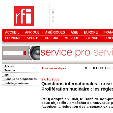
ACCUEIL
AFRIQUE
AMÉRIQUES
ASIE
EUROPE
FRAN
ÉCONOMIE
SPORTS
CULTURE
MUSIQUE
SCIENCE
LANG
Accueil
MFI HEBDO: Polit
Liste des rubriques
Talent +
MFI
Banque de programmes
27/10/2006
Questions internationales : crise
Habillage antenne
Prolifération nucléaire : les règle
(MFI) Adopté en 1968, le Traité de non-pro
deux objectifs : empêcher de nouveaux pa
favoriser la réduction des arsenaux exist