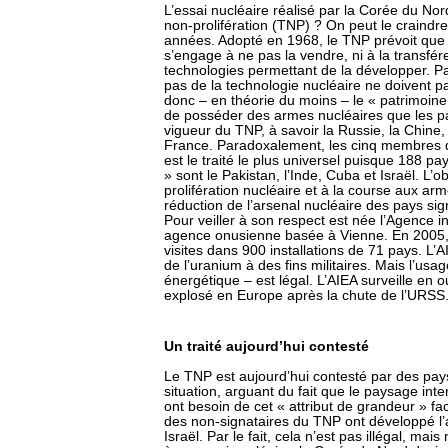
L’essai nucléaire réalisé par la Corée du Nord
non-prolifération (TNP) ? On peut le craindr
années. Adopté en 1968, le TNP prévoit que 
s’engage à ne pas la vendre, ni à la transfér
technologies permettant de la développer. Pa
pas de la technologie nucléaire ne doivent pas
donc – en théorie du moins – le « patrimoine 
de posséder des armes nucléaires que les pa
vigueur du TNP, à savoir la Russie, la Chine,
France. Paradoxalement, les cinq membres d
est le traité le plus universel puisque 188 pa
» sont le Pakistan, l’Inde, Cuba et Israël. L’
prolifération nucléaire et à la course aux ar
réduction de l’arsenal nucléaire des pays sig
Pour veiller à son respect est née l’Agence i
agence onusienne basée à Vienne. En 2005, 
visites dans 900 installations de 71 pays. L’A
de l’uranium à des fins militaires. Mais l’usa
énergétique – est légal. L’AIEA surveille en out
explosé en Europe après la chute de l’URSS
Un traité aujourd’hui contesté
Le TNP est aujourd’hui contesté par des pays 
situation, arguant du fait que le paysage inte
ont besoin de cet « attribut de grandeur » fac
des non-signataires du TNP ont développé l’a
Israël. Par le fait, cela n’est pas illégal, ma