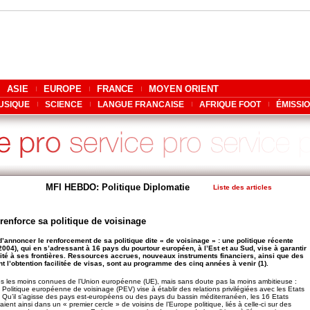
ASIE
EUROPE
FRANCE
MOYEN ORIENT
USIQUE
SCIENCE
LANGUE FRANCAISE
AFRIQUE FOOT
ÉMISSI
MFI HEBDO: Politique Diplomatie
Liste des articles
renforce sa politique de voisinage
d’annoncer le renforcement de sa politique dite « de voisinage » : une politique récente
2004), qui en s’adressant à 16 pays du pourtour européen, à l’Est et au Sud, vise à garantir
curité à ses frontières. Ressources accrues, nouveaux instruments financiers, ainsi que des
l’obtention facilitée de visas, sont au programme des cinq années à venir (1).
es les moins connues de l’Union européenne (UE), mais sans doute pas la moins ambitieuse :
Politique européenne de voisinage (PEV) vise à établir des relations privilégiées avec les Etats
. Qu’il s’agisse des pays est-européens ou des pays du bassin méditerranéen, les 16 Etats
ient ainsi dans un « premier cercle » de voisins de l’Europe politique, liés à celle-ci sur des