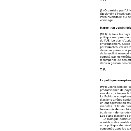
(1) Organisée par l’Un
Stockholm s’inscrit dan
interuniversitaire qui
voisinage.
Maroc : un voisin idéa
(MFI) De tous les pays 
politique européenne d
de l’UE. Le plan d’act
environnement, justice 
par Bruxelles, est renf
demeure préoccupé par 
de la société marocaine
courtisé par les Améric
récompense de ses effo
dans la gestion des cré
T. P.
La politique européen
(MFI) Les voisins de l
prédominance de pays 
vise donc, à travers la 
La Politique européenn
d’actions arrêtés conj
un engagement en faveu
minorités, l’Etat de dr
l’économie de marché 
également demandés en 
Les plans d’actions pe
– Le dialogue politique
résolution des conflits
– La politique de déve
concernés avec les tex