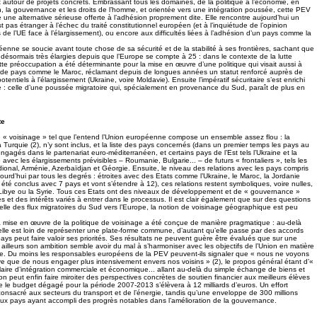
t autour de projets concrets. Embrassant tous les domaines, de la politique à l’économie, en
n, la gouvernance et les droits de l’homme, et orientée vers une intégration poussée, cette PEV
une alternative sérieuse offerte à l’adhésion proprement dite. Elle rencontre aujourd’hui un
st pas étranger à l’échec du traité constitutionnel européen (et à l’inquiétude de l’opinion
de l’UE face à l’élargissement), ou encore aux difficultés liées à l’adhésion d’un pays comme la
éenne se soucie avant toute chose de sa sécurité et de la stabilité à ses frontières, sachant que
t désormais très élargies depuis que l’Europe se compte à 25 : dans le contexte de la lutte
ette préoccupation a été déterminante pour la mise en œuvre d’une politique qui visait aussi à
 de pays comme le Maroc, réclamant depuis de longues années un statut renforcé auprès de
tentiels à l’élargissement (Ukraine, voire Moldavie). Ensuite l’impératif sécuritaire s’est enrichi
: celle d’une poussée migratoire qui, spécialement en provenance du Sud, paraît de plus en
.
te
 « voisinage » tel que l’entend l’Union européenne compose un ensemble assez flou : la
 Turquie (2), n’y sont inclus, et la liste des pays concernés (dans un premier temps les pays au
gagés dans le partenariat euro-méditerranéen, et certains pays de l’Est tels l’Ukraine et la
e avec les élargissements prévisibles – Roumanie, Bulgarie... – de futurs « frontaliers », tels les
onal, Arménie, Azerbaïdjan et Géorgie. Ensuite, le niveau des relations avec les pays compris
urd’hui par tous les degrés : étroites avec des Etats comme l’Ukraine, le Maroc, la Jordanie
 été conclus avec 7 pays et vont s’étendre à 12), ces relations restent symboliques, voire nulles,
a Libye ou la Syrie. Tous ces Etats ont des niveaux de développement et de « gouvernance »
s et des intérêts variés à entrer dans le processus. Il est clair également que sur des questions
lle des flux migratoires du Sud vers l’Europe, la notion de voisinage géographique est peu
a mise en œuvre de la politique de voisinage a été conçue de manière pragmatique : au-delà
, elle est loin de représenter une plate-forme commune, d’autant qu’elle passe par des accords
ays peut faire valoir ses priorités. Ses résultats ne peuvent guère être évalués que sur une
r ailleurs son ambition semble avoir du mal à s’harmoniser avec les objectifs de l’Union en matière
re. Du moins les responsables européens de la PEV peuvent-ils signaler que « nous ne voyons
ve que de nous engager plus intensivement envers nos voisins » (2), le propos général étant d’«
claire d’intégration commerciale et économique... allant au-delà du simple échange de biens et
ion peut enfin faire miroiter des perspectives concrètes de soutien financier aux meilleurs élèves
 le budget dégagé pour la période 2007-2013 s’élèvera à 12 milliards d’euros. Un effort
e consacré aux secteurs du transport et de l’énergie, tandis qu’une enveloppe de 300 millions
aux pays ayant accompli des progrès notables dans l’amélioration de la gouvernance.