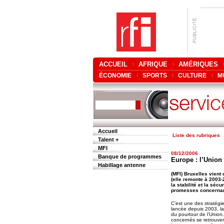
ACCUEIL
AFRIQUE
AMÉRIQUES
ÉCONOMIE
SPORTS
CULTURE
M
Accueil
Liste des rubriques
Talent +
MFI
08/12/2006
Banque de programmes
Europe : l’Union 
Habillage antenne
(MFI) Bruxelles vient 
(elle remonte à 2003-
la stabilité et la sé
promesses concernant 
C’est une des stratégi
lancée depuis 2003, la 
du pourtour de l’Union
concernés se retrouvera