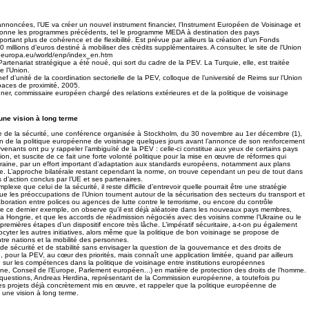
annoncées, l’UE va créer un nouvel instrument financier, l’Instrument Européen de Voisinage et
usionne les programmes précédents, tel le programme MEDA à destination des pays
rtant plus de cohérence et de flexibilité. Est prévue par ailleurs la création d’un Fonds
 millions d’euros destiné à mobiliser des crédits supplémentaires. A consulter, le site de l’Union
c.europa.eu/world/enp/index_en.htm
Partenariat stratégique a été noué, qui sort du cadre de la PEV. La Turquie, elle, est traitée
 l’Union.
ef d’unité de la coordination sectorielle de la PEV, colloque de l’université de Reims sur l’Union
aces de proximité, 2005.
dner, commissaire européen chargé des relations extérieures et de la politique de voisinage
: une vision à long terme
e de la sécurité, une conférence organisée à Stockholm, du 30 novembre au 1er décembre (1),
n de la politique européenne de voisinage quelques jours avant l’annonce de son renforcement
rvenants ont pu y rappeler l’ambiguïté de la PEV : celle-ci constitue aux yeux de certains pays
on, et suscite de ce fait une forte volonté politique pour la mise en œuvre de réformes qui
aine, par un effort important d’adaptation aux standards européens, notamment aux plans
e. L’approche bilatérale restant cependant la norme, on trouve cependant un peu de tout dans
s d’action conclus par l’UE et ses partenaires.
exe que celui de la sécurité, il reste difficile d’entrevoir quelle pourrait être une stratégie
e les préoccupations de l’Union tournent autour de la sécurisation des secteurs du transport et
laboration entre polices ou agences de lutte contre le terrorisme, ou encore du contrôle
re ce dernier exemple, on observe qu’il est déjà aléatoire dans les nouveaux pays membres,
 Hongrie, et que les accords de réadmission négociés avec des voisins comme l’Ukraine ou le
remières étapes d’un dispositif encore très lâche. L’impératif sécuritaire, a-t-on pu également
cyter les autres initiatives, alors même que la politique de bon voisinage se propose de
ntre nations et la mobilité des personnes.
er de sécurité et de stabilité sans envisager la question de la gouvernance et des droits de
re, pour la PEV, au cœur des priorités, mais connaît une application limitée, quand par ailleurs
 sur les compétences dans la politique de voisinage entre institutions européennes
, Conseil de l’Europe, Parlement européen...) en matière de protection des droits de l’homme.
 questions, Andreas Herdina, représentant de la Commission européenne, a toutefois pu
des projets déjà concrètement mis en œuvre, et rappeler que la politique européenne de
s une vision à long terme.