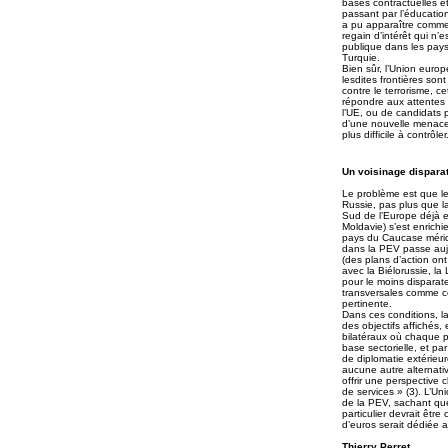
bases contractuelles e
passant par l’éducatio
a pu apparaître comme 
regain d’intérêt qui n’e
publique dans les pays 
Turquie.
Bien sûr, l’Union europ
lesdites frontières son
contre le terrorisme, c
répondre aux attentes
l’UE, ou de candidats po
d’une nouvelle menace 
plus difficile à contrôler
Un voisinage dispara
Le problème est que le
Russie, pas plus que la
Sud de l’Europe déjà en
Moldavie) s’est enrichi
pays du Caucase méridi
dans la PEV passe aujo
(des plans d’action ont
avec la Biélorussie, l
pour le moins disparate
transversales comme ce
pertinente.
Dans ces conditions, l
des objectifs affichés
bilatéraux où chaque p
base sectorielle, et pa
de diplomatie extérieu
aucune autre alternati
offrir une perspective 
de services » (3). L’Un
de la PEV, sachant que
particulier devrait êtr
d’euros serait dédiée 
Thierry Perret