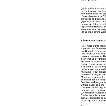
(1) Parmi les mesures 
de Partenariat, qui f
méditerranéens, en appo
d’investissement de 700
européenne : http://e
(2) Avec la Russie, un 
comme un futur pays de
(3) Andreas Herdina, ch
européenne et ses esp
(4) Benita Ferrero-Wal
Sécurité et stabilité 
(MFI) Axée sur le thèm
a permis une évaluatio
par Bruxelles. Des inte
une étape vers l’adhési
passent, comme en Ukr
économique et juridiqu
les accords et les plan
Sur un thème aussi compl
d’ensemble, sachant qu
de l’énergie, de la col
migratoire. Pour prend
comme la Pologne ou la
Maroc ne sont que les p
souligner, tend à phago
favoriser le dialogue e
Difficile aussi de parl
l’homme : celle-ci figu
subsiste une confusion
(Commission européenne
Sur l’ensemble de ces
signaler l’importance 
voisinage s’inscrit dan
T. P.