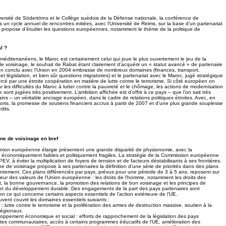
iversité de Södertörns et le Collège suédois de la Défense nationale, la conférence de
s un cycle annuel de rencontres initiées, avec l’Université de Reims, sur la base d’un partenariat
 se propose d’étudier les questions européennes, notamment le thème de la politique de
l ?
méditerranéens, le Maroc est certainement celui qui joue le plus ouvertement le jeu de la
e voisinage, le souhait de Rabat étant clairement d’acquérir un « statut avancé » de partenaire
ion conclu avec l’Union en 2004 embrasse de nombreux domaines (finances, transport,
et législation, et bien sûr questions migratoires) et le partenariat avec le Maroc, jugé stratégique
orcé par une étroite coopération en matière de lutte contre le terrorisme. Si côté européen on
les difficultés du Maroc à lutter contre la pauvreté et le chômage, les actions de modernisation
 sont jugées très positivement. L’ambition affichée est d’offrir à ce pays – que l’on sait très
ains – un véritable ancrage européen, dans le cadre de relations politiques étroites. Avec, en
rts, la promesse de soutiens financiers accrus à partir de 2007 et d’une plus grande souplesse
dits.
ne de voisinage en bref
’Union européenne élargie présentent une grande disparité de physionomie, avec la
économiquement faibles et politiquement fragiles. La stratégie de la Commission européenne
PEV, à éviter la multiplication de foyers de tension et de facteurs déstabilisants à ses frontières.
e de voisinage propose à ses partenaires la définition d’une série de priorités dans des plans
ointement. Ces plans différenciés par pays, prévus pour une période de 3 à 5 ans, reposent sur
r des valeurs de l’Union européenne : les droits de l’homme, notamment les droits des
oit, la bonne gouvernance, la promotion des relations de bon voisinage et les principes de
et du développement durable. Des engagements de la part des pays partenaires sont
ce qui concerne certains aspects essentiels de l’action extérieure de l’UE.
uvent couvrir les domaines essentiels suivants :
 : lutte contre le terrorisme et la prolifération des armes de destruction massive, soutien à la
 régionaux.
loppement économique et social : efforts de rapprochement de la législation des pays
tes communautaires, accès à certains programmes éducatifs de l’UE, amélioration des