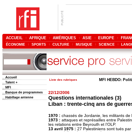
ACCUEIL
AFRIQUE
AMÉRIQUES
ASIE
EUROPE
FRAN
ÉCONOMIE
SPORTS
CULTURE
MUSIQUE
SCIENCE
LANG
Accueil
MFI HEBDO: Polit
Liste des rubriques
Talent +
MFI
Banque de programmes
22/12/2006
Questions internationales (3)
Habillage antenne
Liban : trente-cinq ans de guerres
1970 :
chassés de Jordanie, les militants de 
1973 :
attaques et représailles entre Palestin
les relations entre Beyrouth et l’OLP.
13 avril 1975 :
27 Palestiniens sont tués par