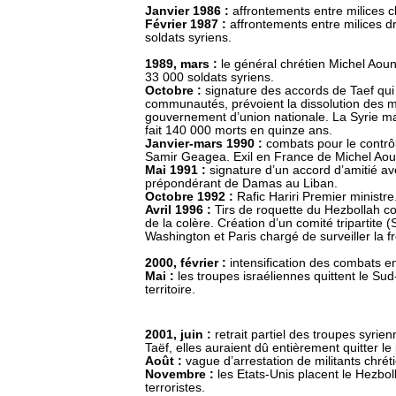
Janvier 1986 :
affrontements entre milices c
Février 1987 :
affrontements entre milices d
soldats syriens.
1989, mars :
le général chrétien Michel Aou
33 000 soldats syriens.
Octobre :
signature des accords de Taef qui 
communautés, prévoient la dissolution des mil
gouvernement d’union nationale. La Syrie ma
fait 140 000 morts en quinze ans.
Janvier-mars 1990 :
combats pour le contrôl
Samir Geagea. Exil en France de Michel Aou
Mai 1991 :
signature d’un accord d’amitié ave
prépondérant de Damas au Liban.
Octobre 1992 :
Rafic Hariri Premier ministre
Avril 1996 :
Tirs de roquette du Hezbollah con
de la colère. Création d’un comité tripartite (
Washington et Paris chargé de surveiller la fr
2000, février :
intensification des combats ent
Mai :
les troupes israéliennes quittent le Su
territoire.
2001, juin :
retrait partiel des troupes syrie
Taëf, elles auraient dû entièrement quitter le
Août :
vague d’arrestation de militants chréti
Novembre :
les Etats-Unis placent le Hezboll
terroristes.