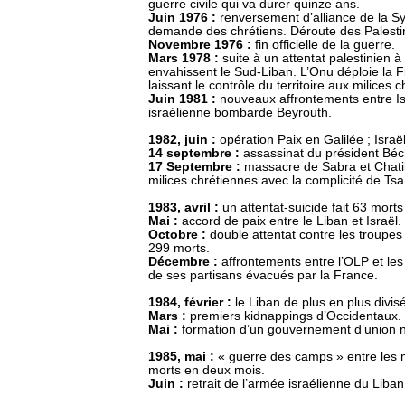
guerre civile qui va durer quinze ans.
Juin 1976 :
renversement d’alliance de la Sy
demande des chrétiens. Déroute des Palesti
Novembre 1976 :
fin officielle de la guerre.
Mars 1978 :
suite à un attentat palestinien à 
envahissent le Sud-Liban. L’Onu déploie la Fin
laissant le contrôle du territoire aux milices
Juin 1981 :
nouveaux affrontements entre Isra
israélienne bombarde Beyrouth.
1982, juin :
opération Paix en Galilée ; Israë
14 septembre :
assassinat du président Béc
17 Septembre :
massacre de Sabra et Chatila 
milices chrétiennes avec la complicité de Tsa
1983, avril :
un attentat-suicide fait 63 mort
Mai :
accord de paix entre le Liban et Israël.
Octobre :
double attentat contre les troupes 
299 morts.
Décembre :
affrontements entre l’OLP et les
de ses partisans évacués par la France.
1984, février :
le Liban de plus en plus divi
Mars :
premiers kidnappings d’Occidentaux.
Mai :
formation d’un gouvernement d’union n
1985, mai :
« guerre des camps » entre les mi
morts en deux mois.
Juin :
retrait de l’armée israélienne du Liban