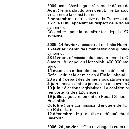
2004, mai :
Washington réclame le départ de
Août :
le mandat du président Emile Lahoud,
violation de la constitution.
2 septembre :
à l’initiative de la France et 
1559 à l’Onu appelant au respect de la souve
syriennes.
Décembre : pour la première fois depuis 1975,
syrienne.
2005, 14 février :
assassinat de Rafic Hariri.
16 février :
début des manifestations quotid
syrienne.
28 février :
démission du gouvernement d’
8 mars :
à l’appel du Hezbollah, 400 000 man
Syrie.
14 mars :
un million de personnes défilent po
Rafic Hariri et la démission d’Emile Lahoud.
26 avril :
départ des derniers soldats syriens
2 juin :
assassinat du journaliste anti-syrien 
19 juin :
élections législatives. La coalition
remporte 72 des 128 sièges.
19 juillet :
gouvernement de Fouad Siniora. 
Hezbollah.
Octobre :
une commission d’enquête de l’Onu
de Rafic Hariri.
12 décembre :
le journaliste et député chr
Beyrouth.
2006, 26 janvier :
l’Onu envisage la création 