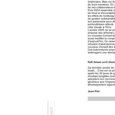
américains. Mais cet é
de leurs membres. En a
de ses collaborateurs l
Puis 2004 ressemble à
de fond et d’incompéte
les effets de l’embarg
de gestion substantiell
son patronyme pour déc
profondément affecté.
crise morale à l’Onu.
L’année 2005 ne se pré
propose des réformes a
un nouveau Conseil des
aussi modifier la compo
d’aujourd’hui. Ce vast
refusant d’abandonner 
nouveau Conseil des dr
Ces évènements entamen
aménagent une demi-jo
Kofi Annan a-t-il réus
Sa dernière année de m
Israël… C’est sur sa pr
après les 33 jours de g
résultats tangibles (no
attendent son successeu
généraux que l’organis
développement agricole
Jean Piel