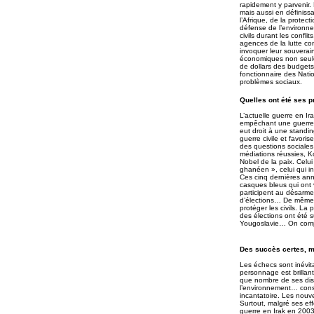
rapidement y parvenir.
mais aussi en définiss
l’Afrique, de la protect
défense de l’environne
civils durant les confl
agences de la lutte con
invoquer leur souverai
économiques non seule
de dollars des budgets
fonctionnaire des Natio
problèmes sociaux.
Quelles ont été ses p
L’actuelle guerre en I
empêchant une guerre c
eut droit à une standi
guerre civile et favori
des questions sociales 
médiations réussies, K
Nobel de la paix. Celui
ghanéen », celui qui i
Ces cinq dernières an
casques bleus qui ont v
participent au désarmem
d’élections… De même, 
protéger les civils. La
des élections ont été
Yougoslavie… On compte
Des succès certes, m
Les échecs sont inévita
personnage est brillan
que nombre de ses disc
l’environnement… const
incantatoire. Les nouve
Surtout, malgré ses eff
guerre en Irak en 2003.