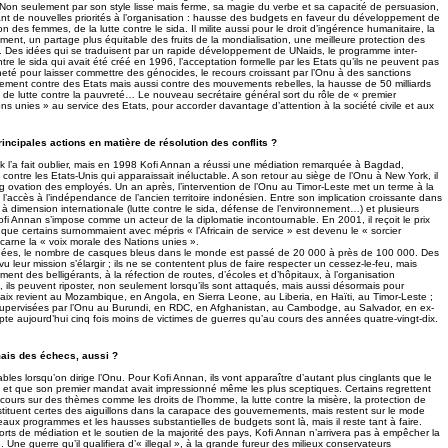
 Non seulement par son style lisse mais ferme, sa magie du verbe et sa capacité de persuasion,
ant de nouvelles priorités à l’organisation : hausse des budgets en faveur du développement de
ion des femmes, de la lutte contre le sida. Il milite aussi pour le droit d’ingérence humanitaire, la
ment, un partage plus équitable des fruits de la mondialisation, une meilleure protection des
its. Des idées qui se traduisent par un rapide développement de UNaids, le programme inter-
tre le sida qui avait été créé en 1996, l’acceptation formelle par les Etats qu’ils ne peuvent pas
neté pour laisser commettre des génocides, le recours croissant par l’Onu à des sanctions
ment contre des Etats mais aussi contre des mouvements rebelles, la hausse de 50 milliards
 de lutte contre la pauvreté… Le nouveau secrétaire général sort du rôle de « premier
ns unies » au service des Etats, pour accorder davantage d’attention à la société civile et aux
rincipales actions en matière de résolution des conflits ?
rak l’a fait oublier, mais en 1998 Kofi Annan a réussi une médiation remarquée à Bagdad,
ontre les Etats-Unis qui apparaissait inéluctable. A son retour au siège de l’Onu à New York, il
ng ovation des employés. Un an après, l’intervention de l’Onu au Timor-Leste met un terme à la
se l’accès à l’indépendance de l’ancien territoire indonésien. Entre son implication croissante dans
à dimension internationale (lutte contre le sida, défense de l’environnement…) et plusieurs
ofi Annan s’impose comme un acteur de la diplomatie incontournable. En 2001, il reçoit le prix
 que certains surnommaient avec mépris « l’Africain de service » est devenu le « sorcier
ncarne la « voix morale des Nations unies ».
nées, le nombre de casques bleus dans le monde est passé de 20 000 à près de 100 000. Des
u leur mission s’élargir ; ils ne se contentent plus de faire respecter un cessez-le-feu, mais
ent des belligérants, à la réfection de routes, d’écoles et d’hôpitaux, à l’organisation
ils peuvent riposter, non seulement lorsqu’ils sont attaqués, mais aussi désormais pour
 paix revient au Mozambique, en Angola, en Sierra Leone, au Liberia, en Haïti, au Timor-Leste ;
 supervisées par l’Onu au Burundi, en RDC, en Afghanistan, au Cambodge, au Salvador, en ex-
 aujourd’hui cinq fois moins de victimes de guerres qu’au cours des années quatre-vingt-dix.
ais des échecs, aussi ?
bles lorsqu’on dirige l’Onu. Pour Kofi Annan, ils vont apparaître d’autant plus cinglants que le
t et que son premier mandat avait impressionné même les plus sceptiques. Certains regrettent
ours sur des thèmes comme les droits de l’homme, la lutte contre la misère, la protection de
ituent certes des aiguillons dans la carapace des gouvernements, mais restent sur le mode
aux programmes et les hausses substantielles de budgets sont là, mais il reste tant à faire.
orts de médiation et le soutien de la majorité des pays, Kofi Annan n’arrivera pas à empêcher la
 Une guerre qu’il qualifiera d’« illegal », à la grande fureur des milieux conservateurs