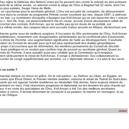
chec signe la faiblesse des Nations unies qui ne peuvent rien contre la volonté du plus puissant
oût de la même année, un attentat contre le siège de l’Onu à Bagdad fait 22 morts, dont l’un
es plus estimés, Sergio Vieira de Mello.
 un cauchemar pour le secrétaire général. L’Onu est accusée de corruption, de détournement
nce dans la conduite du programme Pétrole contre nourriture qui vise, depuis 1997, à atténuer
o en Irak. La commission d’enquête n’épargne pas Kofi Annan qui se voit reprocher des « erreurs
es ». Son fils, Kojo, est personnellement mis en cause, accusé d’avoir abusivement utilisé de
rocher des contrats. Kofi Annan, qui ne souffre pas qu’on doute de sa probité, est
 La même année, des casques bleus sont accusés d’abus sexuels en Afrique, déclenchant une
sente guère sous de meilleurs auspices. A l’occasion du 60e anniversaire de l’Onu, Kofi Annan
mbitieuses, notamment une réorganisation administrative qui lui confèrerait plus d’autonomie,
 droits de l’homme, une augmentation significative de l’aide au développement. Il souhaite
sition du Conseil de sécurité pour qu’il soit plus représentatif des réalités géopolitiques
e projet n’accouchera que de réformettes, les membres permanents du Conseil de sécurité
leurs privilèges et ne voulant pas conférer trop de pouvoir au secrétaire général. Quant au
oits de l’homme, il sera aussitôt aussi peu crédible que la Commission qu’il remplace.
t sérieusement le moral de Kofi Annan. Il songe à démissionner. Ses collaborateurs lui
urnée de congé supplémentaire par semaine. Le « diplomate virtuose » n’a plus le feu sacré.
si sa sortie ?
andat marque un retour en grâce. On le voit partout : au Darfour, au Liban, en Egypte, en
ession que Ehud Olmert, le Premier ministre israélien, ordonne le retrait de Tsahal du Sud-Liban,
uerre qui ont opposé l’armée israélienne au Hezbollah l’été dernier. Sans toujours obtenir de
tamment en Iran), il fait néanmoins progresser la diplomatie sur les dossiers les plus chauds qui
r. A en croire les spécialistes de l’Onu, Kofi Annan a été l’un des meilleurs secrétaires
ation a connu. Il devrait désormais se consacrer à sa passion, la marche en montagne, et au
 de l’Afrique.
retour