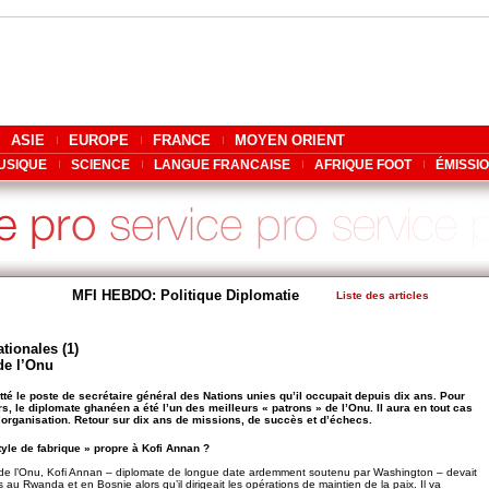
ASIE
EUROPE
FRANCE
MOYEN ORIENT
USIQUE
SCIENCE
LANGUE FRANCAISE
AFRIQUE FOOT
ÉMISSI
MFI HEBDO: Politique Diplomatie
Liste des articles
tionales (1)
 de l’Onu
itté le poste de secrétaire général des Nations unies qu’il occupait depuis dix ans. Pour
, le diplomate ghanéen a été l’un des meilleurs « patrons » de l’Onu. Il aura en tout cas
l’organisation. Retour sur dix ans de missions, de succès et d’échecs.
tyle de fabrique » propre à Kofi Annan ?
e de l’Onu, Kofi Annan – diplomate de longue date ardemment soutenu par Washington – devait
s au Rwanda et en Bosnie alors qu’il dirigeait les opérations de maintien de la paix. Il va