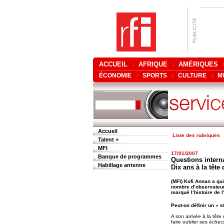
ACCUEIL
AFRIQUE
AMÉRIQUES
ÉCONOMIE
SPORTS
CULTURE
M
Accueil
Liste des rubriques
Talent +
MFI
17/01/2007
Banque de programmes
Questions interna
Habillage antenne
Dix ans à la tête
(MFI) Kofi Annan a qu
nombre d’observateurs
marqué l’histoire de 
Peut-on définir un « s
A son arrivée à la têt
faire oublier ses échec