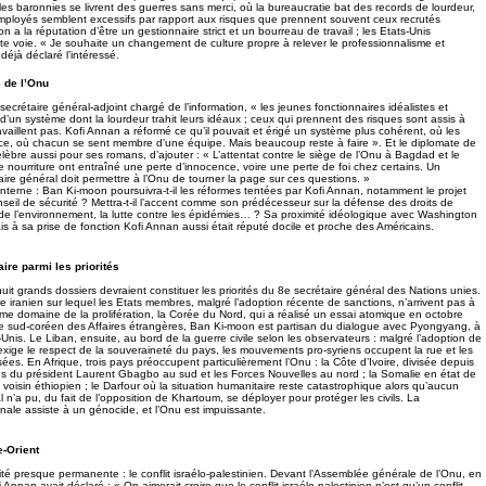
ù les baronnies se livrent des guerres sans merci, où la bureaucratie bat des records de lourdeur,
employés semblent excessifs par rapport aux risques que prennent souvent ceux recrutés
 a la réputation d’être un gestionnaire strict et un bourreau de travail ; les Etats-Unis
te voie. « Je souhaite un changement de culture propre à relever le professionnalisme et
 déjà déclaré l’intéressé.
 de l’Onu
ecrétaire général-adjoint chargé de l’information, « les jeunes fonctionnaires idéalistes et
d’un système dont la lourdeur trahit leurs idéaux ; ceux qui prennent des risques sont assis à
vaillent pas. Kofi Annan a réformé ce qu’il pouvait et érigé un système plus cohérent, où les
ce, où chacun se sent membre d’une équipe. Mais beaucoup reste à faire ». Et le diplomate de
élèbre aussi pour ses romans, d’ajouter : « L’attentat contre le siège de l’Onu à Bagdad et le
e nourriture ont entraîné une perte d’innocence, voire une perte de foi chez certains. Un
re général doit permettre à l’Onu de tourner la page sur ces questions. »
interne : Ban Ki-moon poursuivra-t-il les réformes tentées par Kofi Annan, notamment le projet
seil de sécurité ? Mettra-t-il l’accent comme son prédécesseur sur la défense des droits de
 de l’environnement, la lutte contre les épidémies… ? Sa proximité idéologique avec Washington
s à sa prise de fonction Kofi Annan aussi était réputé docile et proche des Américains.
aire parmi les priorités
huit grands dossiers devraient constituer les priorités du 8e secrétaire général des Nations unies.
 iranien sur lequel les Etats membres, malgré l’adoption récente de sanctions, n’arrivent pas à
ême domaine de la prolifération, la Corée du Nord, qui a réalisé un essai atomique en octobre
tre sud-coréen des Affaires étrangères, Ban Ki-moon est partisan du dialogue avec Pyongyang, à
-Unis. Le Liban, ensuite, au bord de la guerre civile selon les observateurs : malgré l’adoption de
 exige le respect de la souveraineté du pays, les mouvements pro-syriens occupent la rue et les
ysées. En Afrique, trois pays préoccupent particulièrement l’Onu : la Côte d’Ivoire, divisée depuis
ns du président Laurent Gbagbo au sud et les Forces Nouvelles au nord ; la Somalie en état de
voisin éthiopien ; le Darfour où la situation humanitaire reste catastrophique alors qu’aucun
l n’a pu, du fait de l’opposition de Khartoum, se déployer pour protéger les civils. La
ale assiste à un génocide, et l’Onu est impuissante.
e-Orient
ité presque permanente : le conflit israélo-palestinien. Devant l’Assemblée générale de l’Onu, en
Annan avait déclaré : « On aimerait croire que le conflit israélo-palestinien n’est qu’un conflit