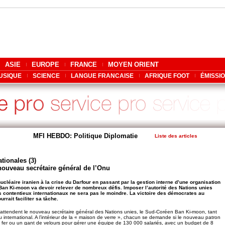
ASIE
EUROPE
FRANCE
MOYEN ORIENT
USIQUE
SCIENCE
LANGUE FRANCAISE
AFRIQUE FOOT
ÉMISSI
MFI HEBDO: Politique Diplomatie
Liste des articles
tionales (3)
 nouveau secrétaire général de l’Onu
cléaire iranien à la crise du Darfour en passant par la gestion interne d’une organisation
Ban Ki-moon va devoir relever de nombreux défis. Imposer l’autorité des Nations unies
 contentieux internationaux ne sera pas le moindre. La victoire des démocrates au
rrait faciliter sa tâche.
attendent le nouveau secrétaire général des Nations unies, le Sud-Coréen Ban Ki-moon, tant
u international. A l’intérieur de la « maison de verre », chacun se demande si le nouveau patron
 fer ou un gant de velours pour gérer une équipe de 130 000 salariés, avec un budget de 8