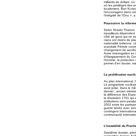
milliards de dollars, o
où les privilèges des 
localement. Ban Ki-moon
l’encouragent dans cet
l’intégrité de l’Onu », a
Poursuivre la réforme
Selon Shashi Tharoor, s
travailleurs dépendent 
côté de gens qui ne tra
clans ont moins de pla
nationalité indienne, c
scandale Pétrole contr
changement de secrétai
Autre interrogation en 
d’élargissement du Con
l’homme, la protection
permet d’en douter, mai
La prolifération nuclé
Au plan international, 
Le programme nucléaire
avoir prise. Dans le m
dernier ; ancien minis
la différence des Etats
la résolution 1701 qui
institutions sont paral
2002 entre les partisa
guerre larvée avec son 
contingent internationa
communauté internation
L’instabilité du Proch
Septième dossier, prior
septembre dernier, Kofi 