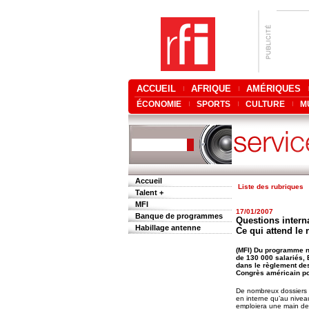
ACCUEIL
AFRIQUE
AMÉRIQUES
ÉCONOMIE
SPORTS
CULTURE
M
Accueil
Liste des rubriques
Talent +
MFI
17/01/2007
Banque de programmes
Questions interna
Habillage antenne
Ce qui attend le
(MFI) Du programme nu
de 130 000 salariés, 
dans le règlement des
Congrès américain pou
De nombreux dossiers 
en interne qu’au nivea
emploiera une main de