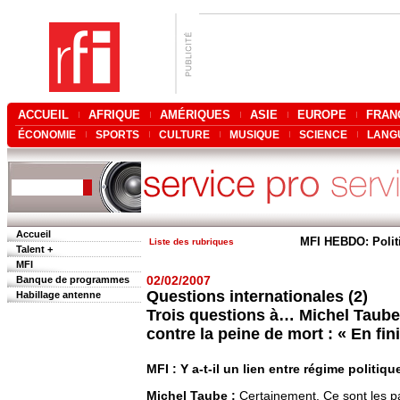
ACCUEIL
AFRIQUE
AMÉRIQUES
ASIE
EUROPE
FRAN
ÉCONOMIE
SPORTS
CULTURE
MUSIQUE
SCIENCE
LANG
Accueil
MFI HEBDO: Polit
Liste des rubriques
Talent +
MFI
Banque de programmes
02/02/2007
Questions internationales (2)
Habillage antenne
Trois questions à… Michel Taube
contre la peine de mort : « En fin
MFI : Y a-t-il un lien entre régime politiq
Michel Taube :
Certainement. Ce sont les p