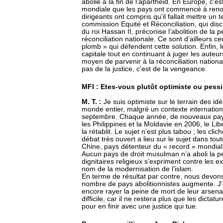
abolie à la fin de l’apartheid. En Europe, c
mondiale que les pays ont commencé à renonc
dirigeants ont compris qu’il fallait mettre un 
commission Equité et Réconciliation, qui dis
du roi Hassan II, préconise l’abolition de l
réconciliation nationale. Ce sont d’ailleurs c
plomb » qui défendent cette solution. Enfin, 
capitale tout en continuant à juger les auteu
moyen de parvenir à la réconciliation nationa
pas de la justice, c’est de la vengeance.
MFI : Etes-vous plutôt optimiste ou pessi
M. T. :
Je suis optimiste sur le terrain des id
monde entier, malgré un contexte international
septembre. Chaque année, de nouveaux pays
les Philippines et la Moldavie en 2006, le Li
la rétablit. Le sujet n’est plus tabou ; les c
débat très ouvert a lieu sur le sujet dans to
Chine, pays détenteur du « record » mondial
Aucun pays de droit musulman n’a aboli la p
dignitaires religieux s’expriment contre les 
nom de la modernisation de l’islam.
En terme de résultat par contre, nous devon
nombre de pays abolitionnistes augmente. J’
encore rayer la peine de mort de leur arsenal
difficile, car il ne restera plus que les dictat
pour en finir avec une justice qui tue.