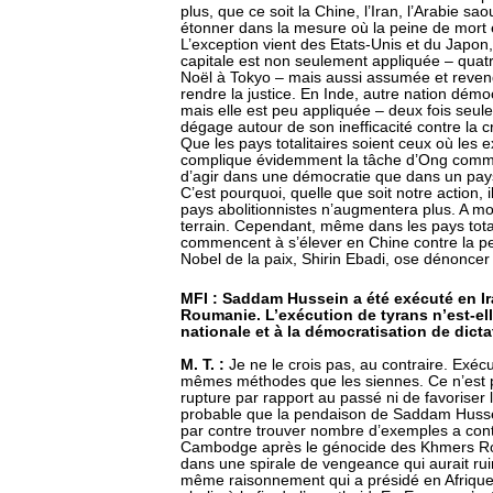
plus, que ce soit la Chine, l’Iran, l’Arabie sa
étonner dans la mesure où la peine de mort 
L’exception vient des Etats-Unis et du Japo
capitale est non seulement appliquée – quatr
Noël à Tokyo – mais aussi assumée et reve
rendre la justice. En Inde, autre nation démo
mais elle est peu appliquée – deux fois seu
dégage autour de son inefficacité contre la c
Que les pays totalitaires soient ceux où les 
complique évidemment la tâche d’Ong comme l
d’agir dans une démocratie que dans un pays o
C’est pourquoi, quelle que soit notre action
pays abolitionnistes n’augmentera plus. A m
terrain. Cependant, même dans les pays total
commencent à s’élever en Chine contre la pe
Nobel de la paix, Shirin Ebadi, ose dénonce
MFI : Saddam Hussein a été exécuté en Ir
Roumanie. L’exécution de tyrans n’est-ell
nationale et à la démocratisation de dicta
M. T. :
Je ne le crois pas, au contraire. Exécu
mêmes méthodes que les siennes. Ce n’est 
rupture par rapport au passé ni de favoriser la
probable que la pendaison de Saddam Hussein
par contre trouver nombre d’exemples a contr
Cambodge après le génocide des Khmers Ro
dans une spirale de vengeance qui aurait ruin
même raisonnement qui a présidé en Afrique 