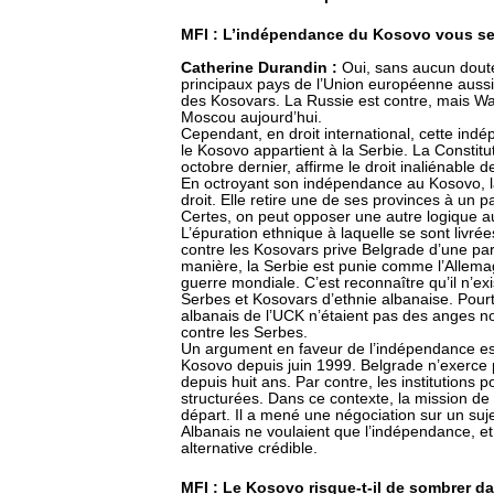
MFI : L’indépendance du Kosovo vous sem
Catherine Durandin :
Oui, sans aucun doute.
principaux pays de l’Union européenne aussi
des Kosovars. La Russie est contre, mais Wa
Moscou aujourd’hui.
Cependant, en droit international, cette ind
le Kosovo appartient à la Serbie. La Consti
octobre dernier, affirme le droit inaliénable 
En octroyant son indépendance au Kosovo, l
droit. Elle retire une de ses provinces à un 
Certes, on peut opposer une autre logique au 
L’épuration ethnique à laquelle se sont livré
contre les Kosovars prive Belgrade d’une par
manière, la Serbie est punie comme l’Allema
guerre mondiale. C’est reconnaître qu’il n’e
Serbes et Kosovars d’ethnie albanaise. Pourt
albanais de l’UCK n’étaient pas des anges non 
contre les Serbes.
Un argument en faveur de l’indépendance est l
Kosovo depuis juin 1999. Belgrade n’exerce p
depuis huit ans. Par contre, les institutions 
structurées. Dans ce contexte, la mission de M
départ. Il a mené une négociation sur un suj
Albanais ne voulaient que l’indépendance, e
alternative crédible.
MFI : Le Kosovo risque-t-il de sombrer da