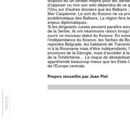
toujours eu un certain mépris pour les Serbe
d’opposer ou non son veto dépendra de ce qu
l’Onu sur d’autres dossiers que les Balkans ; 
Mer Caspienne. Le sort du Kosovo ne va pro
problématique des Balkans. La région fera les
enjeux diplomatiques.
Si les dirigeants russes peuvent paraître exc
de la Serbie, ils ont néanmoins raison lorsqu
ouvrir ce nouveau statut du Kosovo. En suivant
l’indépendance du Kosovo, les Serbes de Bosn
rejoindre Belgrade, les habitants de Transnis
ni à la Roumanie mais d’être indépendants, l
provinces de la Géorgie, mais d’accéder à l
de la Tchétchénie… Le risque de déstabilisat
appréhende beaucoup mieux que les Etats-U
de l’Europe centrale.
Propos recueillis par Jean Piel