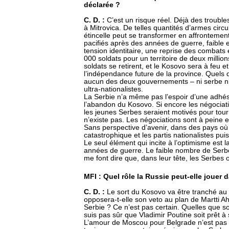
déclarée ?
C. D. :
C’est un risque réel. Déjà des troubles
à Mitrovica. De telles quantités d’armes circ
étincelle peut se transformer en affronteme
pacifiés après des années de guerre, faible e
tension identitaire, une reprise des combats 
000 soldats pour un territoire de deux millio
soldats se retirent, et le Kosovo sera à feu 
l’indépendance future de la province. Quels qu
aucun des deux gouvernements – ni serbe ni
ultra-nationalistes.
La Serbie n’a même pas l’espoir d’une adhé
l’abandon du Kosovo. Si encore les négociat
les jeunes Serbes seraient motivés pour tour
n’existe pas. Les négociations sont à peine e
Sans perspective d’avenir, dans des pays où
catastrophique et les partis nationalistes pui
Le seul élément qui incite à l’optimisme est 
années de guerre. Le faible nombre de Serbe
me font dire que, dans leur tête, les Serbes 
MFI : Quel rôle la Russie peut-elle jouer 
C. D. :
Le sort du Kosovo va être tranché au 
opposera-t-elle son veto au plan de Martti Aht
Serbie ? Ce n’est pas certain. Quelles que s
suis pas sûr que Vladimir Poutine soit prêt à 
L’amour de Moscou pour Belgrade n’est pas