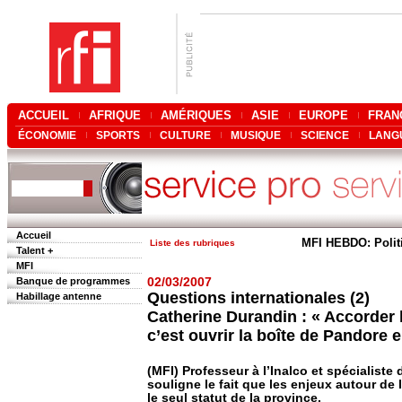
ACCUEIL
AFRIQUE
AMÉRIQUES
ASIE
EUROPE
FRAN
ÉCONOMIE
SPORTS
CULTURE
MUSIQUE
SCIENCE
LANG
Accueil
MFI HEBDO: Polit
Liste des rubriques
Talent +
MFI
Banque de programmes
02/03/2007
Questions internationales (2)
Habillage antenne
Catherine Durandin : « Accorder
c’est ouvrir la boîte de Pandore 
(MFI) Professeur à l’Inalco et spécialist
souligne le fait que les enjeux autour 
le seul statut de la province.