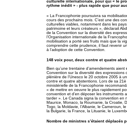
culturelle internationale, pour qui « le p
rythme inédit » - plus rapide que pour a
« La Francophonie poursuivra sa mobilisation 
cours des prochains mois. C’est une des cond
culturelles viables, notamment dans les pays
patrimoine et leurs créateurs », déclarait Abd
de la Convention sur la diversité des express
l’Organisation internationale de la Francopho
mobilisation a porté ses fruits mais que la 
comprendre cette prudence, il faut revenir u
à l’adoption de cette Convention.
148 voix pour, deux contre et quatre abs
Bien qu’une trentaine d’amendements aient é
Convention sur la diversité des expressions c
plénière de l’Unesco le 20 octobre 2005 à un
contre et quatre abstentions. Lors de sa 21
ministérielle de la Francophonie recomman
« de mettre en oeuvre le plus rapidement poss
convention et d’en déposer les instruments 
tarder ». Le Canada signa la convention en 
Maurice, Monaco, la Roumanie, la Croatie, Dj
Togo, la Moldavie, l’Albanie, le Cameroun, le 
la Bulgarie, la France, la Lituanie, le Luxemb
Nombre de ministres s’étaient déplacés p