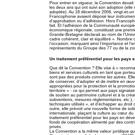
Pour entrer en vigueur, la Convention devait 
les deux ans qui ont suivi son adoption (elle 
adoptée). Au 18 décembre 2006, vingt-et-un
Francophonie avaient déposé leur instrument d
d’approbation ou d’adhésion. Hors Francoph
fait. Et l’adhésion de la Communauté europée
économique régionale, constituait une premiè
Grande-Bretagne déclarait au nom de l’Union
cadre cohérent, clair et équilibré ». Nombre 
l’occasion, marquant ainsi l’importance et l’
représentants du Groupe des 77 ou de la zo
Un traitement préférentiel pour les pays
Que dit la Convention ? Elle vise à « reconnaî
biens et services culturels en tant que porteu
sont pas des produits comme les autres. Elle 
de conserver, d’adopter et de mettre en œuvre
appropriées pour la protection et la promotio
territoire » - ce qui permet aux pays signata
de soutien au patrimoine culturel et à la créati
subventions, mesures réglementaires, etc.), 
techniques utilisés », et d’échapper au dro
outre, elle prévoit une nouvelle forme de sol
internationale, plaçant la culture au cœur du
traitement préférentiel pour les pays en dév
fonds de coopération alimenté par des contri
privés.
La Convention a la même valeur juridique que