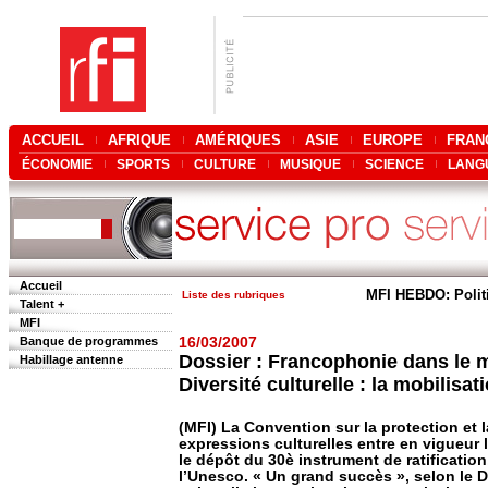
ACCUEIL
AFRIQUE
AMÉRIQUES
ASIE
EUROPE
FRAN
ÉCONOMIE
SPORTS
CULTURE
MUSIQUE
SCIENCE
LANG
Accueil
MFI HEBDO: Polit
Liste des rubriques
Talent +
MFI
Banque de programmes
16/03/2007
Dossier : Francophonie dans le 
Habillage antenne
Diversité culturelle : la mobilisat
(MFI) La Convention sur la protection et 
expressions culturelles entre en vigueur l
le dépôt du 30è instrument de ratificatio
l’Unesco. « Un grand succès », selon le D