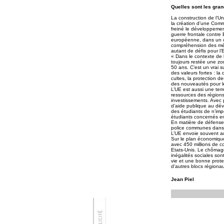
Quelles sont les gran
La construction de l’U
la création d’une Com
freiné le développeme
guerre frontale contre 
européenne, dans un co
compréhension des méc
autant de défis pour l’
« Dans le contexte de l
toujours restée une zon
50 ans. C’est un vrai 
des valeurs fortes : la 
cultes, la protection d
des nouveautés pour le
L’UE est aussi une ter
ressources des régions 
investissements. Avec p
d’aide publique au dé
des étudiants de n’im
étudiants concernés en
En matière de défense
police communes dans 1
L’UE envoie souvent au
Sur le plan économique
avec 450 millions de 
Etats-Unis. Le chômage
inégalités sociales s
vie et une bonne protec
d’autres blocs régiona
Jean Piel