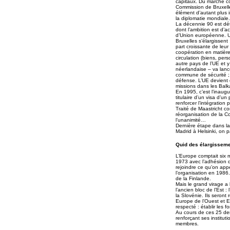
capitaux. Du marché 
Commission de Bruxelle
élément d’autant plus 
la diplomatie mondiale.
La décennie 90 est dét
dont l’ambition est d’
d’Union européenne. 
Bruxelles s’élargissen
part croissante de leur
coopération en matière 
circulation (biens, per
autre pays de l’UE et y 
néerlandaise – va lance
commune de sécurité ;
défense. L’UE devient 
missions dans les Balk
En 1995, c’est l’inaug
titulaire d’un visa d’
renforcer l’intégration
Traité de Maastricht c
réorganisation de la C
l’unanimité…
Dernière étape dans la 
Madrid à Helsinki, on p
Quid des élargisseme
L’Europe comptait six 
1973 avec l’adhésion d
rejoindre ce qu’on appe
l’organisation en 1986.
de la Finlande.
Mais le grand virage a 
l’ancien bloc de l’Est :
la Slovénie. Ils seront
Europe de l’Ouest et Eu
respecté : établir les
Au cours de ces 25 der
renforçant ses institu
membres.