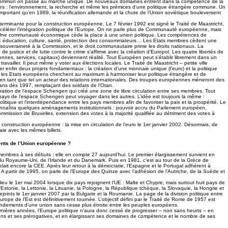
commun on passe au marché unique. De nouveaux domaines entrent dans la compétence de la
s : l’environnement, la recherche et même les prémices d’une politique étrangère commune. Un
important qu’en 1989, la réunification allemande et la chute de l’Union soviétique bouleversent
erminante pour la construction européenne. Le 7 février 1992 est signé le Traité de Maastricht,
accélérer l’intégration politique de l’Europe. On ne parle plus de Communauté européenne, mais
Une communauté économique cède la place à une union politique. Les compétences de
t : éducation, culture, santé, protection des consommateurs… Les Etats membres cèdent une
 souveraineté à la Commission, et le droit communautaire prime les droits nationaux. La
de justice et de lutte contre le crime s’affirme avec la création d’Europol. Les quatre libertés de
sonnes, services, capitaux) deviennent réalité. Tout Européen peut s’établir librement dans un
travailler. Il peut même y voter aux élections locales. Le Traité de Maastricht – petite ville
r enfin deux projets fondamentaux : la création d’une monnaie unique (l’euro) et la politique
 les Etats européens cherchent au maximum à harmoniser leur politique étrangère et de
en tant que tel un acteur des relations internationales. Des troupes européennes mèneront des
ans dès 1997, remplaçant des soldats de l’Otan.
uration de l’espace Schengen qui créé une zone de libre circulation entre ses membres. Tout
un pays de l’espace Schengen peut voyager dans les autres. L’idée est toujours la même :
 politique et l’interdépendance entre les pays membres afin de favoriser la paix et la prospérité. Le
onnaîtra quelques aménagements institutionnels : pouvoir accru du Parlement européen,
ommission de Bruxelles, extension des votes à la majorité qualifiée au détriment des votes à
construction européenne : la mise en circulation de l’euro le 1er janvier 2002. Désormais, de
aie avec les mêmes billets.
nts de l’Union européenne ?
membres à ses débuts ; elle en compte 27 aujourd’hui. Le premier élargissement survient en
u Royaume-Uni, de l’Irlande et du Danemark. Puis en 1981, c’est au tour de la Grèce de
lait encore la CEE. Après leur retour à la démocratie, l’Espagne et le Portugal adhèrent à
 A partir de 1995, on parle de l’Europe des Quinze avec l’adhésion de l’Autriche, de la Suède et
lieu le 1er mai 2004 lorsque dix pays rejoignent l’UE : Malte et Chypre, mais surtout huit pays de
 l’Estonie, la Lettonie, la Lituanie, la Pologne, la République tchèque, la Slovaquie, la Hongrie et
 rejoints le 1er janvier 2007 par la Bulgarie et la Roumanie. La page de la division politique entre
rope de l’Est est définitivement tournée. L’objectif défini par le Traité de Rome de 1957 est
 fondements d’une union sans cesse plus étroite entre les peuples européens.
nières années, l’Europe politique n’aura donc cessé de progresser – non sans heurts – en
tions et ses prérogatives, et en élargissant ses domaines de compétence et le nombre de ses