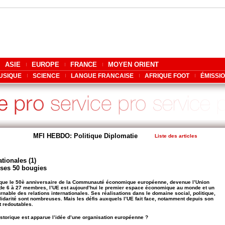
ASIE
EUROPE
FRANCE
MOYEN ORIENT
USIQUE
SCIENCE
LANGUE FRANCAISE
AFRIQUE FOOT
ÉMISSI
MFI HEBDO: Politique Diplomatie
Liste des articles
tionales (1)
 ses 50 bougies
que le 50è anniversaire de la Communauté économique européenne, devenue l’Union
e 6 à 27 membres, l’UE est aujourd’hui le premier espace économique au monde et un
urnable des relations internationales. Ses réalisations dans le domaine social, politique,
olidarité sont nombreuses. Mais les défis auxquels l’UE fait face, notamment depuis son
t redoutables.
storique est apparue l’idée d’une organisation européenne ?