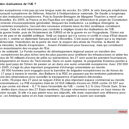
des réalisations de l’UE ?
nion européenne n’est pas qu’une longue suite de succès. En 1954, le veto français empêchera
munauté européenne de Défense. Attaché à l’indépendance nationale, De Gaulle a longtemps
nt des institutions européennes. Puis la Grande-Bretagne de Margaret Thatcher a mené une
Bruxelles. En 2005, la France et les Pays-Bas ont rejeté par référendum le projet de Constitution
ntexte d’euroscepticisme généralisé, bloquant les institutions. La politique étrangère, la
anismes européens, l’accueil des nouveaux entrants issus du bloc soviétique constituent
Europe. Cela ne doit néanmoins pas conduire à négliger toutes les réalisations de l’UE.
a guerre froide, puis de l’éclatement de l’URSS et de la guerre en ex-Yougoslavie, l’Union est
e de paix et de stabilité politique. Voilà un espace qui n’a connu ni conflit ni coup d’Etat depuis
succès », estime un diplomate français basé à Bruxelles. C’est aussi une région qui a su imposer
démocratie, l’interdiction de la peine de mort, le respect des droits de l’homme, la liberté de
es minorités, la liberté d’expression… Autant d’évidences pour beaucoup, mais qui constituent
s ressortissants des ex-pays de l’Est.
re de solidarité. Le Fonds européen de développement régional assure un transfert des
européennes les plus riches vers les plus pauvres pour améliorer les infrastructures et attirer les
lus de 50 milliards d’euros de prêts ou subventions, les 27 sont aussi les premiers fournisseurs
veloppement en faveur du Tiers-monde. Dans un autre registre, le programme Erasmus permet à
porte quel pays de l’Union de passer un an dans une autre université européenne. Avec 150 000
 2005, il s’agit du plus important programme d’échange universitaire au monde.
, 60 000 hommes sont engagés sous la bannière de brigades européennes ou de forces de
7 pays à travers le monde, des Balkans à la RDC en passant par les territoires palestiniens.
ssi des observateurs pour surveiller la transparence d’opérations électorales.
 enfin, l’Europe des 27 peut se targuer d’être le plus important espace commercial au monde,
consommateurs. Le PIB européen était de 10 816 milliards d’euros en 2006 contre 10 037 aux
 par contre est élevé – 8,7 % dans l’ensemble de l’UE – contre 5,1 % chez l’Oncle Sam. Si les
ont réelles dans chacun des 27 Etats membres, l’Europe néanmoins conserve un haut niveau de
tion sociale. Si elle n’a pas atteint tous ses objectifs, elle reste cependant une référence pour
ux –en Amérique latine et en Asie notamment- qui aspirent à suivre son exemple.
retour