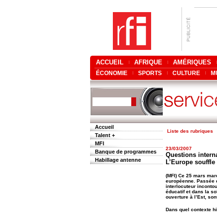
ACCUEIL
AFRIQUE
AMÉRIQUES
ÉCONOMIE
SPORTS
CULTURE
M
Accueil
Liste des rubriques
Talent +
MFI
23/03/2007
Banque de programmes
Questions interna
Habillage antenne
L’Europe souffle
(MFI) Ce 25 mars mar
européenne. Passée d
interlocuteur inconto
éducatif et dans la s
ouverture à l’Est, son
Dans quel contexte hi