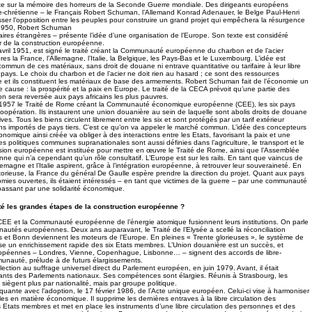
ite sur la mémoire des horreurs de la Seconde Guerre mondiale. Des dirigeants européens
-chrétienne – le Français Robert Schuman, l’Allemand Konrad Adenauer, le Belge Paul-Henri
er l’opposition entre les peuples pour construire un grand projet qui empêchera la résurgence
i 1950, Robert Schuman
faires étrangères – présente l’idée d’une organisation de l’Europe. Son texte est considéré
r de la construction européenne.
 avril 1951, est signé le traité créant la Communauté européenne du charbon et de l’acier
 la France, l’Allemagne, l’Italie, la Belgique, les Pays-Bas et le Luxembourg. L’idée est
ommun de ces matériaux, sans droit de douane ni entrave quantitative ou tarifaire à leur libre
ix pays. Le choix du charbon et de l’acier ne doit rien au hasard ; ce sont des ressources
e et ils constituent les matériaux de base des armements. Robert Schuman fait de l’économie un
 cause : la prospérité et la paix en Europe. Le traité de la CECA prévoit qu’une partie des
on sera reversée aux pays africains les plus pauvres.
 1957 le Traité de Rome créant la Communauté économique européenne (CEE), les six pays
coopération. Ils instaurent une union douanière au sein de laquelle sont abolis droits de douane
tives. Tous les biens circulent librement entre les six et sont protégés par un tarif extérieur
s importés de pays tiers. C’est ce qu’on va appeler le marché commun. L’idée des concepteurs
conomique ainsi créée va obliger à des interactions entre les Etats, favorisant la paix et une
Des politiques communes supranationales sont aussi définies dans l’agriculture, le transport et le
on européenne est instituée pour mettre en œuvre le Traité de Rome, ainsi que l’Assemblée
ne qui n’a cependant qu’un rôle consultatif. L’Europe est sur les rails. En tant que vaincus de
lemagne et l’Italie aspirent, grâce à l’intégration européenne, à retrouver leur souveraineté. En
torieuse, la France du général De Gaulle espère prendre la direction du projet. Quant aux pays
ies ouvertes, ils étaient intéressés – en tant que victimes de la guerre – par une communauté
 passant par une solidarité économique.
té les grandes étapes de la construction européenne ?
EE et la Communauté européenne de l’énergie atomique fusionnent leurs institutions. On parle
tés européennes. Deux ans auparavant, le Traité de l’Elysée a scellé la réconciliation
s et Bonn deviennent les moteurs de l’Europe. En pleines « Trente glorieuses », le système de
e un enrichissement rapide des six Etats membres. L’Union douanière est un succès, et
uropéennes – Londres, Vienne, Copenhague, Lisbonne… – signent des accords de libre-
nauté, prélude à de futurs élargissements.
élection au suffrage universel direct du Parlement européen, en juin 1979. Avant, il était
nts des Parlements nationaux. Ses compétences sont élargies. Réunis à Strasbourg, les
iègent plus par nationalité, mais par groupe politique.
quante avec l’adoption, le 17 février 1986, de l’Acte unique européen. Celui-ci vise à harmoniser
ales en matière économique. Il supprime les dernières entraves à la libre circulation des
 Etats membres et met en place les instruments d’une libre circulation des personnes et des