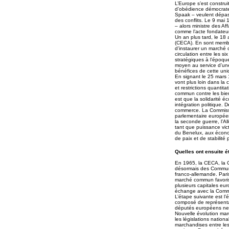
L’Europe s’est constru
d’obédience démocrate
Spaak – veulent dépass
des conflits. Le 9 ma
– alors ministre des Af
comme l’acte fondateu
Un an plus tard, le 18
(CECA). En sont membres
d’instaurer un marché c
circulation entre les s
stratégiques à l’époqu
moyen au service d’une
bénéfices de cette uni
En signant le 25 mars
vont plus loin dans la 
et restrictions quantita
commun contre les bien
est que la solidarité é
intégration politique. 
commerce. La Commissi
parlementaire européen
la seconde guerre, l’Al
tant que puissance vic
du Benelux, aux économ
de paix et de stabilité
Quelles ont ensuite é
En 1965, la CECA, la C
désormais des Communau
franco-allemande. Pari
marché commun favoris
plusieurs capitales e
échange avec la Commu
L’étape suivante est l’
composé de représenta
députés européens ne s
Nouvelle évolution mar
les législations nation
marchandises entre les