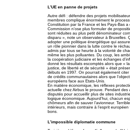
L’UE en panne de projets
Autre défi : défendre des projets mobilisate
membres complique énormément le processus 
Constitution par la France et les Pays-Bas a 
Commission n’ose plus formuler de propositio
sont réduites au plus petit dénominateur co
disparu », note un observateur à Bruxelles.
adopter une politique énergétique qui assur
un rôle pionnier dans la lutte contre le réch
admis par tous se heurte à la volonté de cha
même les plus polluantes. Du coup, les ambi
la coopération judiciaire et les échanges d’in
donné les résultats escomptés alors que « l
justice, de liberté et de sécurité » était pr
débuts en 1997. On pourrait également citer 
de crédits communautaires alors que l’objecti
européens face aux Etats-Unis.
En matière économique, les réflexes protecti
actuelle chez Airbus le prouve. Pendant des 
disputés pour accueillir plus de sites industri
logique économique. Aujourd’hui, chacun espè
chômeurs afin de sauver l’avionneur. Terribl
intérieurs, mais contraire à l’esprit européen 
bons.
L’impossible diplomatie commune