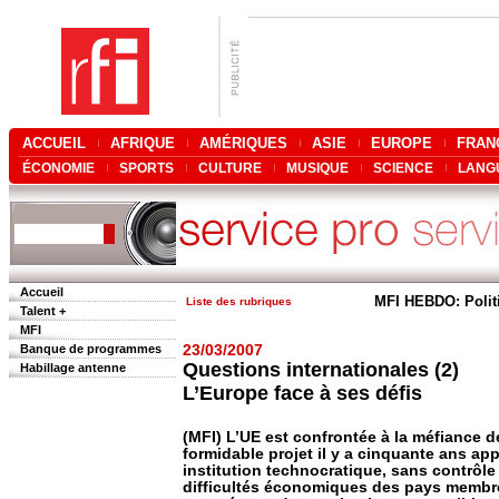
ACCUEIL
AFRIQUE
AMÉRIQUES
ASIE
EUROPE
FRAN
ÉCONOMIE
SPORTS
CULTURE
MUSIQUE
SCIENCE
LANG
Accueil
MFI HEBDO: Polit
Liste des rubriques
Talent +
MFI
Banque de programmes
23/03/2007
Questions internationales (2)
Habillage antenne
L’Europe face à ses défis
(MFI) L’UE est confrontée à la méfiance 
formidable projet il y a cinquante ans a
institution technocratique, sans contrôl
difficultés économiques des pays membre