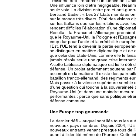
Troisième défi : renforcer l’influence de l’U
Une influence loin d’être négligeable. Néanm
seule voix. La division entre pro et anti-guerr
Bertrand Badie : « Les 27 Etats membres ont 
sur le monde très divers. D’où des visions d
sur les Balkans que sur les relations avec l
rendent difficiles l’élaboration d’une diplom
Résultat : la France et l’Allemagne prenaient 
que le Royaume-Uni, la Pologne et l’Espagn
coup dur pour l’unité et la crédibilité europ
l’Est, l’UE tend à devenir la partie européenne 
se distinguer en matière diplomatique et de
que celui des Etats-Unis, comme elle le fais
jamais résolu seule une grave crise internatio
A cette faiblesse diplomatique est lié le défi
défense. Un projet ardemment soutenu par P
accompli en la matière. Il existe des patrou
bataillon franco-allemand, des régiments eur
Mais passer à la vitesse supérieure semble de p
d’une question qui touche à la souveraineté d
Royaume-Uni (et dans une moindre mesure l
performantes ; parce que sans politique étran
défense commune.
Une Europe trop gourmande
Le dernier défi – auquel sont liés tous les aut
nouveaux pays membres. Depuis 2004, l’UE 
nouveaux entrants venant presque tous de l’a
quant à l’identité même de l’Europe. Cette in