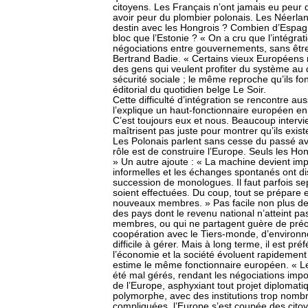
citoyens. Les Français n’ont jamais eu peur de
avoir peur du plombier polonais. Les Néerla
destin avec les Hongrois ? Combien d’Espag
bloc que l’Estonie ? « On a cru que l’intégrat
négociations entre gouvernements, sans être 
Bertrand Badie. « Certains vieux Européens
des gens qui veulent profiter du système au 
sécurité sociale ; le même reproche qu’ils f
éditorial du quotidien belge Le Soir.
Cette difficulté d’intégration se rencontre 
l’explique un haut-fonctionnaire européen en
C’est toujours eux et nous. Beaucoup intervi
maîtrisent pas juste pour montrer qu’ils exis
Les Polonais parlent sans cesse du passé av
rôle est de construire l’Europe. Seuls les Ho
» Un autre ajoute : « La machine devient imp
informelles et les échanges spontanés ont d
succession de monologues. Il faut parfois se
soient effectuées. Du coup, tout se prépare
nouveaux membres. » Pas facile non plus de
des pays dont le revenu national n’atteint pa
membres, ou qui ne partagent guère de préo
coopération avec le Tiers-monde, d’environn
difficile à gérer. Mais à long terme, il est pr
l’économie et la société évoluent rapidement p
estime le même fonctionnaire européen. « L
été mal gérés, rendant les négociations impos
de l’Europe, asphyxiant tout projet diplom
polymorphe, avec des institutions trop nomb
compliquées, l’Europe s’est coupée des citoy