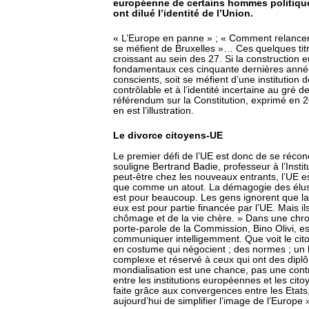
européenne de certains hommes politique
ont dilué l’identité de l’Union.
« L’Europe en panne » ; « Comment relancer 
se méfient de Bruxelles »… Ces quelques tit
croissant au sein des 27. Si la construction
fondamentaux ces cinquante dernières année
conscients, soit se méfient d’une institution
contrôlable et à l’identité incertaine au gré
référendum sur la Constitution, exprimé en 2
en est l’illustration.
Le divorce citoyens-UE
Le premier défi de l’UE est donc de se récon
souligne Bertrand Badie, professeur à l’Instit
peut-être chez les nouveaux entrants, l’UE
que comme un atout. La démagogie des élus 
est pour beaucoup. Les gens ignorent que la
eux est pour partie financée par l’UE. Mais il
chômage et de la vie chère. » Dans une chro
porte-parole de la Commission, Bino Olivi, es
communiquer intelligemment. Que voit le ci
en costume qui négocient ; des normes ; un
complexe et réservé à ceux qui ont des dipl
mondialisation est une chance, pas une contr
entre les institutions européennes et les cito
faite grâce aux convergences entre les Etats, 
aujourd’hui de simplifier l’image de l’Europe 