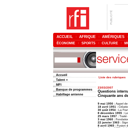
ACCUEIL
AFRIQUE
AMÉRIQUES
ÉCONOMIE
SPORTS
CULTURE
M
Accueil
Liste des rubriques
Talent +
MFI
23/03/2007
Banque de programmes
Questions interna
Habillage antenne
Cinquante ans d
9 mai 1950 :
Appel de
18 avril 1951 :
Créatio
30 août 1954 :
La Fran
8 décembre 1955 :
Le 
25 mars 1957 :
Traité
3 mai 1960 :
Fondation
22 janvier 1963 :
Signa
8 avril 1965 :
Fusion d