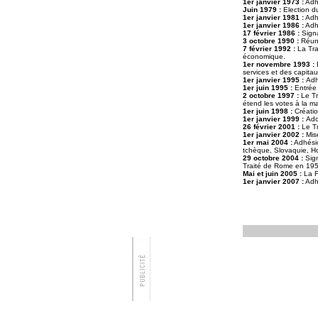
1er janvier 1973 :
Adhé
Juin 1979 :
Election d
1er janvier 1981 :
Adh
1er janvier 1986 :
Adhé
17 février 1986 :
Signa
3 octobre 1990 :
Réuni
7 février 1992 :
La Tr
économique.
1er novembre 1993 :
E
services et des capitau
1er janvier 1995 :
Adh
1er juin 1995 :
Entrée 
2 octobre 1997 :
Le Tr
étend les votes à la ma
1er juin 1998 :
Créati
1er janvier 1999 :
Ado
26 février 2001 :
Le T
1er janvier 2002 :
Mise
1er mai 2004 :
Adhésio
tchèque, Slovaquie, Ho
29 octobre 2004 :
Sign
Traité de Rome en 195
Mai et juin 2005 :
La F
1er janvier 2007 :
Adhé