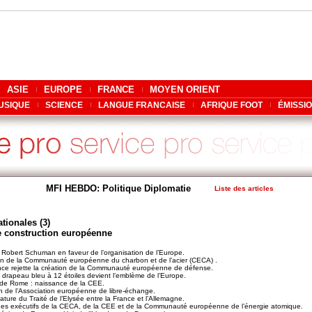
ASIE
EUROPE
FRANCE
MOYEN ORIENT
USIQUE
SCIENCE
LANGUE FRANCAISE
AFRIQUE FOOT
ÉMISSI
MFI HEBDO: Politique Diplomatie
Liste des articles
tionales (3)
e construction européenne
 Robert Schuman en faveur de l’organisation de l’Europe.
n de la Communauté européenne du charbon et de l’acier (CECA) .
ce rejette la création de la Communauté européenne de défense.
drapeau bleu à 12 étoiles devient l’emblème de l’Europe.
 de Rome : naissance de la CEE.
 de l’Association européenne de libre-échange.
ture du Traité de l’Elysée entre la France et l’Allemagne.
es exécutifs de la CECA, de la CEE et de la Communauté européenne de l’énergie atomique.