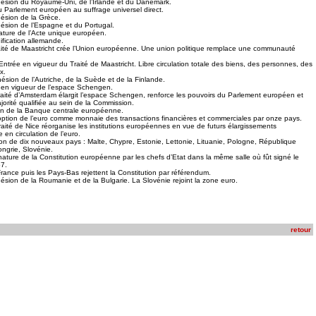
sion du Royaume-Uni, de l’Irlande et du Danemark.
u Parlement européen au suffrage universel direct.
ésion de la Grèce.
sion de l’Espagne et du Portugal.
ture de l’Acte unique européen.
fication allemande.
aité de Maastricht crée l’Union européenne. Une union politique remplace une communauté
ntrée en vigueur du Traité de Maastricht. Libre circulation totale des biens, des personnes, des
x.
ésion de l’Autriche, de la Suède et de la Finlande.
en vigueur de l’espace Schengen.
aité d’Amsterdam élargit l’espace Schengen, renforce les pouvoirs du Parlement européen et
jorité qualifiée au sein de la Commission.
on de la Banque centrale européenne.
ption de l’euro comme monnaie des transactions financières et commerciales par onze pays.
raité de Nice réorganise les institutions européennes en vue de futurs élargissements
 en circulation de l’euro.
n de dix nouveaux pays : Malte, Chypre, Estonie, Lettonie, Lituanie, Pologne, République
ngrie, Slovénie.
ature de la Constitution européenne par les chefs d’Etat dans la même salle où fût signé le
7.
rance puis les Pays-Bas rejettent la Constitution par référendum.
sion de la Roumanie et de la Bulgarie. La Slovénie rejoint la zone euro.
retour