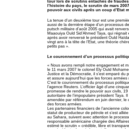
tour lors de scrutins entachés de fraudes
l’histoire du pays, le scrutin de mars 200
pouvoir aux civils après un coup d’Etat mi
La tenue d’un deuxième tour est une première d
aussi de la dernière étape d’un processus de 
putsch militaire d’août 2005 qui avait renver
Maaouiya Ould Sid’Ahmed Taya, qui régnait 
après avoir renversé le président Ould Haïda
vingt ans à la tête de l’Etat, une théorie chè
petits pas ».
Le couronnement d’un processus politiq
« Nous avons rempli notre engagement et main
le 11 mars 2007 le colonel Ely Ould Mohamed V
Justice et la Démocratie, il s’est emparé du
et assure aujourd’hui que les forces armées r
C’est le couronnement du processus politique
l’agence Reuters. L’officier âgé d’une cinqua
promesse de rendre le pouvoir aux civils, 19
autoritaire de l’impopulaire président Taya. I
amendée par référendum en juin dernier, le 
des forces armées.
Les partenaires financiers de l’ancienne col
statut de producteur de pétrole et s’est alliée
au Sahara, suivent avec attention le proces
responsable américaine chargée des Affaires
estimé le scrutin « crédible, libre et transpa