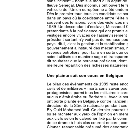
sans incident – hormis la mort d’un agent de 
fleuve Sénégal. Des inconnus ont ouvert le f
véhicule de l’Union européenne a été endo
Dès le premier tour, tous les candidats se so
dans un pays où la coexistence entre l’élite 
souvent des tensions, voire des violences 
1989. Un descendant d’esclave, Messaoud O
prétendants à la présidence qui ont promis 
vestiges encore vivaces de l’asservissement
président sortant n’y voit pas de menace pou
pays, dit-il, c’est la gestion et la stabilisation
gouvernement a instauré des mécanismes, 
revenus pétroliers, pour faire en sorte que ce
soient utilisés de manière sage et transpare
dit souhaiter que le nouveau président, dont
meilleure répartition des richesses naturelles 
Une plainte suit son cours en Belgique
Le bilan des événements de 1989 reste encor
civils et de militaires « morts sans savoir po
protagonistes, parmi tous les militaires incar
aucun n’était Arabe ou Berbère ». Avec le so
ont porté plainte en Belgique contre l’ancien 
directeur de la Sûreté nationale pendant ces 
Ely Ould Mohamed Vall. Ce dernier pourrait b
su se racheter aux yeux de l’opinion en mena
aux civils selon le calendrier fixé par la co
de ce drame à huis clos courent encore, com
Cimper, responsable présumé des déportations 