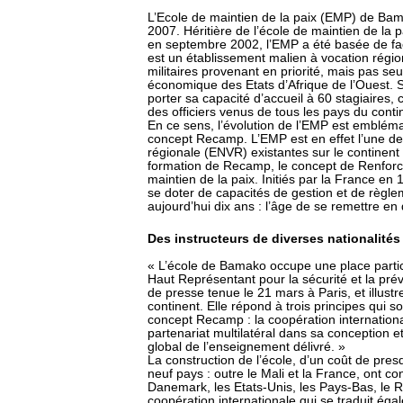
L’Ecole de maintien de la paix (EMP) de Bam
2007. Héritière de l’école de maintien de la
en septembre 2002, l’EMP a été basée de faço
est un établissement malien à vocation régio
militaires provenant en priorité, mais pas 
économique des Etats d’Afrique de l’Ouest. 
porter sa capacité d’accueil à 60 stagiaires, ce
des officiers venus de tous les pays du conti
En ce sens, l’évolution de l’EMP est embléma
concept Recamp. L’EMP est en effet l’une de
régionale (ENVR) existantes sur le continent 
formation de Recamp, le concept de Renforce
maintien de la paix. Initiés par la France en
se doter de capacités de gestion et de règl
aujourd’hui dix ans : l’âge de se remettre en
Des instructeurs de diverses nationalités
« L’école de Bamako occupe une place particu
Haut Représentant pour la sécurité et la prév
de presse tenue le 21 mars à Paris, et illustre 
continent. Elle répond à trois principes qui s
concept Recamp : la coopération international
partenariat multilatéral dans sa conception e
global de l’enseignement délivré. »
La construction de l’école, d’un coût de pres
neuf pays : outre le Mali et la France, ont co
Danemark, les Etats-Unis, les Pays-Bas, le 
coopération internationale qui se traduit ég