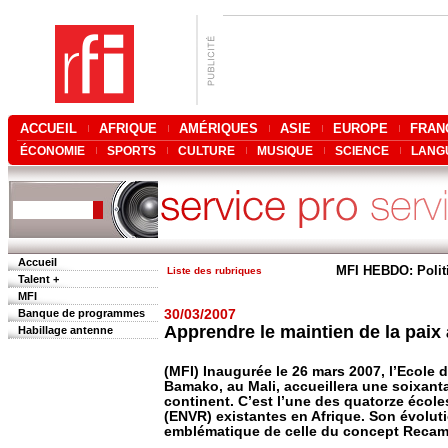
ACCUEIL
AFRIQUE
AMÉRIQUES
ASIE
EUROPE
FRAN
ÉCONOMIE
SPORTS
CULTURE
MUSIQUE
SCIENCE
LANG
Accueil
MFI HEBDO: Polit
Liste des rubriques
Talent +
MFI
Banque de programmes
30/03/2007
Apprendre le maintien de la pai
Habillage antenne
(MFI) Inaugurée le 26 mars 2007, l’Ecole 
Bamako, au Mali, accueillera une soixanta
continent. C’est l’une des quatorze école
(ENVR) existantes en Afrique. Son évoluti
emblématique de celle du concept Recamp,