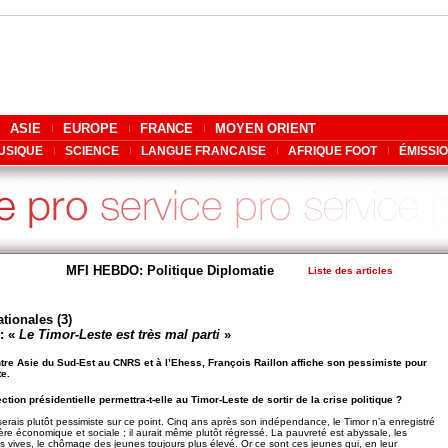
ASIE
EUROPE
FRANCE
MOYEN ORIENT
USIQUE
SCIENCE
LANGUE FRANCAISE
AFRIQUE FOOT
ÉMISSI
MFI HEBDO: Politique Diplomatie
Liste des articles
tionales (3)
 : «
Le Timor-Leste est très mal parti
»
ntre Asie du Sud-Est au CNRS et à l’Ehess, François Raillon affiche son pessimiste pour
te.
ction présidentielle permettra-t-elle au Timor-Leste de sortir de la crise politique ?
erais plutôt pessimiste sur ce point. Cinq ans après son indépendance, le Timor n’a enregistré
re économique et sociale ; il aurait même plutôt régressé. La pauvreté est abyssale, les
rès vives, le chômage des jeunes toujours plus élevé. Or ce sont ces jeunes qui, en leur