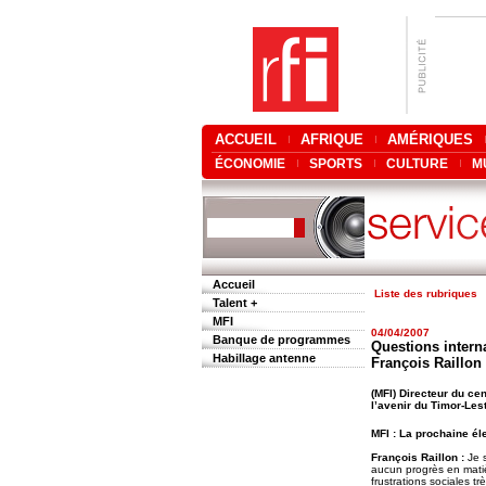
ACCUEIL
AFRIQUE
AMÉRIQUES
ÉCONOMIE
SPORTS
CULTURE
M
Accueil
Liste des rubriques
Talent +
MFI
04/04/2007
Banque de programmes
Questions interna
Habillage antenne
François Raillon
(MFI) Directeur du ce
l’avenir du Timor-Les
MFI : La prochaine éle
François Raillon :
Je s
aucun progrès en matiè
frustrations sociales t