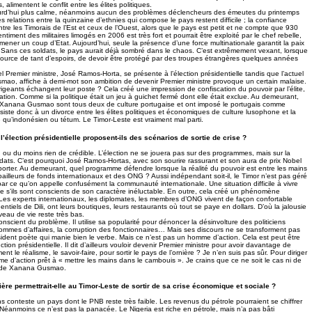
 alimentent le conflit entre les élites politiques.
ujourd’hui plus calme, néanmoins aucun des problèmes déclencheurs des émeutes du printemps
s relations entre la quinzaine d’ethnies qui compose le pays restent difficile ; la confiance
ntre les Timorais de l’Est et ceux de l’Ouest, alors que le pays est petit et ne compte que 930
ntiment des militaires limogés en 2006 est très fort et pourrait être exploité par le chef rebelle,
ener un coup d’Etat. Aujourd’hui, seule la présence d’une force multinationale garantit la paix
r. Sans ces soldats, le pays aurait déjà sombré dans le chaos. C’est extrêmement vexant, lorsque
ource de tant d’espoirs, de devoir être protégé par des troupes étrangères quelques années
uel Premier ministre, José Ramos-Horta, se présente à l’élection présidentielle tandis que l’actuel
ao, affiche à demi-mot son ambition de devenir Premier ministre provoque un certain malaise.
rigeants échangent leur poste ? Cela créé une impression de confiscation du pouvoir par l’élite,
tion. Comme si la politique était un jeu à guichet fermé dont elle était exclue. Au demeurant,
Xanana Gusmao sont tous deux de culture portugaise et ont imposé le portugais comme
ssiste donc à un divorce entre les élites politiques et économiques de culture lusophone et la
e qu’indonésien ou tétum. Le Timor-Leste est vraiment mal parti.
l’élection présidentielle proposent-ils des scénarios de sortie de crise ?
ou du moins rien de crédible. L’élection ne se jouera pas sur des programmes, mais sur la
dats. C’est pourquoi José Ramos-Hortas, avec son sourire rassurant et son aura de prix Nobel
mporter. Au demeurant, quel programme défendre lorsque la réalité du pouvoir est entre les mains
ailleurs de fonds internationaux et des ONG ? Aussi indépendant soit-il, le Timor n’est pas géré
par ce qu’on appelle confusément la communauté internationale. Une situation difficile à vivre
e s’ils sont conscients de son caractère inéluctable. En outre, cela créé un phénomène
es experts internationaux, les diplomates, les membres d’ONG vivent de façon confortable
entiels de Dili, ont leurs boutiques, leurs restaurants où tout se paye en dollars. D’où la jalousie
veau de vie reste très bas.
cient du problème. Il utilise sa popularité pour dénoncer la désinvolture des politiciens
ommes d’affaires, la corruption des fonctionnaires… Mais ses discours ne se transforment pas
sident poète qui manie bien le verbe. Mais ce n’est pas un homme d’action. Cela est peut être
ction présidentielle. Il dit d’ailleurs vouloir devenir Premier ministre pour avoir davantage de
iment le réalisme, le savoir-faire, pour sortir le pays de l’ornière ? Je n’en suis pas sûr. Pour diriger
mme d’action prêt à « mettre les mains dans le cambouis ». Je crains que ce ne soit le cas ni de
 de Xanana Gusmao.
ière permettrait-elle au Timor-Leste de sortir de sa crise économique et sociale ?
s conteste un pays dont le PNB reste très faible. Les revenus du pétrole pourraient se chiffrer
. Néanmoins ce n’est pas la panacée. Le Nigeria est riche en pétrole, mais n’a pas bâti