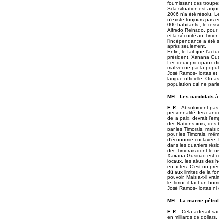
fournissant des troupes,
Si la situation est a
2006 n’a été résolu. Le
n’existe toujours pas e
000 habitants ; le resse
Alfredo Reinado, pour m
et la sécurité au Timo
l’indépendance a été s
après seulement.
Enfin, le fait que l’act
président, Xanana Gusm
Les deux principaux di
mal vécue par la popula
José Ramos-Hortas et 
langue officielle. On a
population qui ne parl
MFI : Les candidats à 
F. R. :
Absolument pas, 
personnalité des candi
de la paix, devrait l’e
des Nations unis, des b
par les Timorais, mais 
pour les Timorais, mêm
d’économie enclavée. L
dans les quartiers résid
des Timorais dont le ni
Xanana Gusmao est cons
locaux, les abus des h
en actes. C’est un pré
dû aux limites de la fon
pouvoir. Mais a-t-il vra
le Timor, il faut un ho
José Ramos-Hortas ni
MFI : La manne pétrol
F. R. :
Cela aiderait san
en milliards de dollars