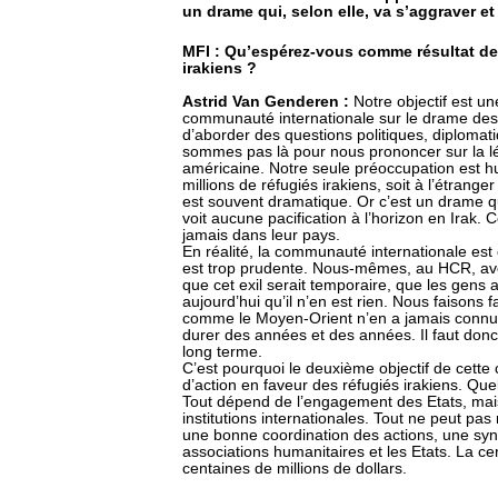
un drame qui, selon elle, va s’aggraver e
MFI : Qu’espérez-vous comme résultat de 
irakiens ?
Astrid Van Genderen :
Notre objectif est un
communauté internationale sur le drame des ré
d’aborder des questions politiques, diplomati
sommes pas là pour nous prononcer sur la lég
américaine. Notre seule préoccupation est h
millions de réfugiés irakiens, soit à l’étrange
est souvent dramatique. Or c’est un drame q
voit aucune pacification à l’horizon en Irak. 
jamais dans leur pays.
En réalité, la communauté internationale est
est trop prudente. Nous-mêmes, au HCR, avo
que cet exil serait temporaire, que les gens 
aujourd’hui qu’il n’en est rien. Nous faisons
comme le Moyen-Orient n’en a jamais connu,
durer des années et des années. Il faut donc 
long terme.
C’est pourquoi le deuxième objectif de cette 
d’action en faveur des réfugiés irakiens. Quel 
Tout dépend de l’engagement des Etats, mai
institutions internationales. Tout ne peut pas
une bonne coordination des actions, une syne
associations humanitaires et les Etats. La cer
centaines de millions de dollars.