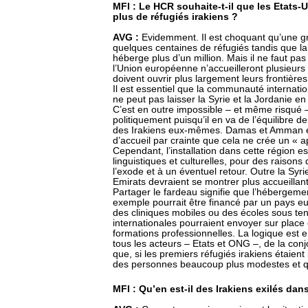
MFI : Le HCR souhaite-t-il que les Etats-
plus de réfugiés irakiens ?
AVG :
Evidemment. Il est choquant qu’une g
quelques centaines de réfugiés tandis que la
héberge plus d’un million. Mais il ne faut pas s
l’Union européenne n’accueilleront plusieurs c
doivent ouvrir plus largement leurs frontières
Il est essentiel que la communauté internati
ne peut pas laisser la Syrie et la Jordanie en
C’est en outre impossible – et même risqué
politiquement puisqu’il en va de l’équilibre de
des Irakiens eux-mêmes. Damas et Amman en 
d’accueil par crainte que cela ne crée un « ap
Cependant, l’installation dans cette région es
linguistiques et culturelles, pour des raisons
l’exode et à un éventuel retour. Outre la Syrie
Emirats devraient se montrer plus accueillant
Partager le fardeau signifie que l’hébergemen
exemple pourrait être financé par un pays e
des cliniques mobiles ou des écoles sous ten
internationales pourraient envoyer sur plac
formations professionnelles. La logique est e
tous les acteurs – Etats et ONG –, de la conjo
que, si les premiers réfugiés irakiens étaient 
des personnes beaucoup plus modestes et qu
MFI : Qu’en est-il des Irakiens exilés dan