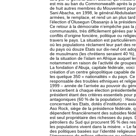
est mis au ban du Commonwealth après la pe
de huit autres membres du Mouvement pour l
Sani Abacha, en 1998, le général Abdulsalam
armées, le remplace, et rend un an plus tard 
l’élection d’Olusegun Obasanjo à la présiden
Ce retour à la démocratie n’empêche pas la 
communautés, très difficilement gérées par l
conflits d’origine foncière, politique ou relig
travers le pays. La situation est particulière
où les populations réclament leur part des re
du pays où douze Etats sur dix-neuf ont adopt
de musulmans (les chrétiens seraient 40 %), 
de la situation de l’islam en Afrique auquel le
notamment en raison de l’activité de groupes 
La fondation d’Abuja, capitale fédérale, voici
création d’un centre géopolitique capable de s
les quelque 350 « nationalités » du pays. Ce
responsable des troubles ethniques et religie
1999 – année de l’arrivée au pouvoir du géné
s’exacerbent à chaque élection présidentielle, 
président étant des critères essentiels pour p
antagoniques (60 % de la population) : Haou
concernant les Etats, dotés d’institutions exéc
Aso Rock, siège de la présidence fédérale, 
dépendent financièrement des subsides fédéra
est seul propriétaire des richesses du pays. 
pétroliers du Sud qui procurent 95 % des re
les populations vivent dans la misère. « Le f
des politiques basées sur l’identité religieus
l’émergence de milices ethniques ou religie