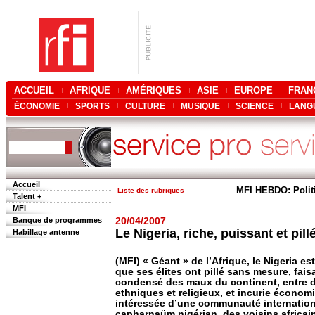
ACCUEIL
AFRIQUE
AMÉRIQUES
ASIE
EUROPE
FRAN
ÉCONOMIE
SPORTS
CULTURE
MUSIQUE
SCIENCE
LANG
Accueil
MFI HEBDO: Polit
Liste des rubriques
Talent +
MFI
Banque de programmes
20/04/2007
Le Nigeria, riche, puissant et pill
Habillage antenne
(MFI) « Géant » de l’Afrique, le Nigeria 
que ses élites ont pillé sans mesure, fais
condensé des maux du continent, entre d
ethniques et religieux, et incurie économ
intéressée d’une communauté internationa
capharnaüm nigérian, des voisins africains