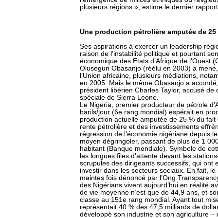
plusieurs régions », estime le dernier rapport
Une production pétrolière amputée de 25 
Ses aspirations à exercer un leadership régi
raison de l’instabilité politique et pourtant
économique des Etats d’Afrique de l’Ouest (
Olusegun Obasanjo (réélu en 2003) a mené, 
l’Union africaine, plusieurs médiations, notam
en 2005. Mais le même Obasanjo a accordé, de
président libérien Charles Taylor, accusé de 
spéciale de Sierra Leone.
Le Nigeria, premier producteur de pétrole d’
barils/jour (6e rang mondial) espérait en produ
production actuelle amputée de 25 % du fait 
rente pétrolière et des investissements effr
régression de l’économie nigériane depuis le
moyen dégringoler, passant de plus de 1 000
habitant (Banque mondiale). Symbole de cett
les longues files d’attente devant les statio
scrupules des dirigeants successifs, qui ont e
investir dans les secteurs sociaux. En fait, le
maintes fois dénoncé par l’Ong Transparency i
des Nigérians vivent aujourd’hui en réalité a
de vie moyenne n’est que de 44,9 ans, et s
classe au 151e rang mondial. Ayant tout misé s
représentait 40 % des 47,5 milliards de dolla
développé son industrie et son agriculture –