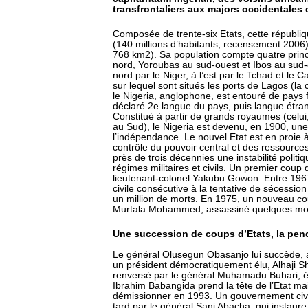
transfrontaliers aux majors occidentales 
Composée de trente-six Etats, cette républiq
(140 millions d’habitants, recensement 2006),
768 km2). Sa population compte quatre princ
nord, Yoroubas au sud-ouest et Ibos au sud-es
nord par le Niger, à l’est par le Tchad et le
sur lequel sont situés les ports de Lagos (la
le Nigeria, anglophone, est entouré de pays 
déclaré 2e langue du pays, puis langue étrang
Constitué à partir de grands royaumes (cel
au Sud), le Nigeria est devenu, en 1900, une
l’indépendance. Le nouvel Etat est en proie à
contrôle du pouvoir central et des ressources
près de trois décennies une instabilité polit
régimes militaires et civils. Un premier coup 
lieutenant-colonel Yakubu Gowon. Entre 1967 
civile consécutive à la tentative de sécession 
un million de morts. En 1975, un nouveau cou
Murtala Mohammed, assassiné quelques mois
Une succession de coups d’Etats, la pe
Le général Olusegun Obasanjo lui succède, a
un président démocratiquement élu, Alhaji S
renversé par le général Muhamadu Buhari, é
Ibrahim Babangida prend la tête de l’Etat mais
démissionner en 1993. Un gouvernement civil 
tard par le général Sani Abacha, qui instaure