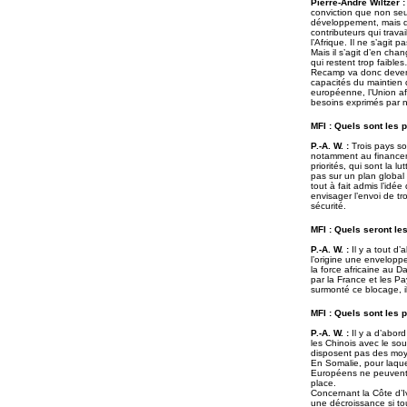
Pierre-André Wiltzer :
conviction que non seu
développement, mais q
contributeurs qui trav
l’Afrique. Il ne s’agit 
Mais il s’agit d’en cha
qui restent trop faible
Recamp va donc deveni
capacités du maintien d
européenne, l’Union afri
besoins exprimés par n
MFI : Quels sont les 
P.-A. W. :
Trois pays so
notamment au financeme
priorités, qui sont la l
pas sur un plan global
tout à fait admis l’idée
envisager l’envoi de tr
sécurité.
MFI : Quels seront l
P.-A. W. :
Il y a tout d
l’origine une enveloppe
la force africaine au D
par la France et les P
surmonté ce blocage, i
MFI : Quels sont les 
P.-A. W. :
Il y a d’abor
les Chinois avec le sou
disposent pas des moy
En Somalie, pour laque
Européens ne peuvent 
place.
Concernant la Côte d’Ivo
une décroissance si tou