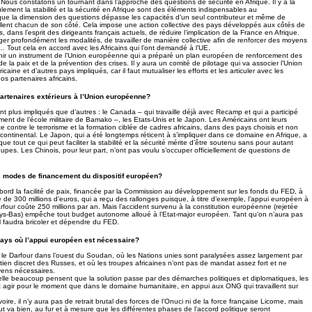
Nous constatons un tournant dans l’approche des questions de sécurité en Afrique. Il y a la
lement la stabilité et la sécurité en Afrique sont des éléments indispensables au
ue la dimension des questions dépasse les capacités d’un seul contributeur et même de
aillent chacun de son côté. Cela impose une action collective des pays développés aux côtés de
pas, dans l’esprit des dirigeants français actuels, de réduire l’implication de la France en Afrique.
nger profondément les modalités, de travailler de manière collective afin de renforcer des moyens
s… Tout cela en accord avec les Africains qui l’ont demandé à l’UE.
r un instrument de l’Union européenne qui a préparé un plan européen de renforcement des
e la paix et de la prévention des crises. Il y aura un comité de pilotage qui va associer l’Union
caine et d’autres pays impliqués, car il faut mutualiser les efforts et les articuler avec les
os partenaires africains.
partenaires extérieurs à l’Union européenne?
nt plus impliqués que d’autres : le Canada – qui travaille déjà avec Recamp et qui a participé
nt de l’école militaire de Bamako –, les Etats-Unis et le Japon. Les Américains ont leurs
utte contre le terrorisme et la formation ciblée de cadres africains, dans des pays choisis et non
 continental. Le Japon, qui a été longtemps réticent à s’impliquer dans ce domaine en Afrique, a
 que tout ce qui peut faciliter la stabilité et la sécurité mérite d’être soutenu sans pour autant
oupes. Les Chinois, pour leur part, n’ont pas voulu s’occuper officiellement de questions de
es modes de financement du dispositif européen?
’abord la facilité de paix, financée par la Commission au développement sur les fonds du FED, à
 de 300 millions d’euros, qui a reçu des rallonges puisque, à titre d’exemple, l’appui européen à
arfour coûte 250 millions par an. Mais l’accident survenu à la constitution européenne (rejetée
ays-Bas) empêche tout budget autonome alloué à l’Etat-major européen. Tant qu’on n’aura pas
l faudra bricoler et dépendre du FED.
pays où l’appui européen est nécessaire?
d le Darfour dans l’ouest du Soudan, où les Nations unies sont paralysées assez largement par
tien discret des Russes, et où les troupes africaines n’ont pas de mandat assez fort et ne
ens nécessaires.
lle beaucoup pensent que la solution passe par des démarches politiques et diplomatiques, les
agir pour le moment que dans le domaine humanitaire, en appui aux ONG qui travaillent sur
ire, il n’y aura pas de retrait brutal des forces de l’Onuci ni de la force française Licorne, mais
t va bien, au fur et à mesure que les différentes phases de l’accord politique seront