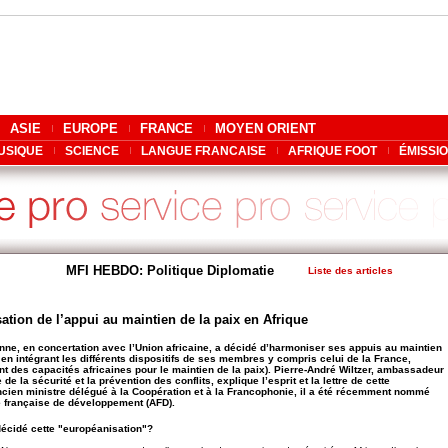
ASIE
EUROPE
FRANCE
MOYEN ORIENT
USIQUE
SCIENCE
LANGUE FRANCAISE
AFRIQUE FOOT
ÉMISSI
MFI HEBDO: Politique Diplomatie
Liste des articles
ation de l’appui au maintien de la paix en Afrique
nne, en concertation avec l’Union africaine, a décidé d’harmoniser ses appuis au maintien
, en intégrant les différents dispositifs de ses membres y compris celui de la France,
des capacités africaines pour le maintien de la paix). Pierre-André Wiltzer, ambassadeur
de la sécurité et la prévention des conflits, explique l’esprit et la lettre de cette
ncien ministre délégué à la Coopération et à la Francophonie, il a été récemment nommé
e française de développement (AFD).
décidé cette "européanisation"?