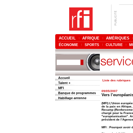
ACCUEIL
AFRIQUE
AMÉRIQUES
ÉCONOMIE
SPORTS
CULTURE
M
Accueil
Liste des rubriques
Talent +
MFI
09/05/2007
Banque de programmes
Vers l’européanis
Habillage antenne
(MFI) L’Union europée
de la paix en Afrique
Recamp (Renforcement 
chargé pour la France 
"européanisation". A
président de l’Agenc
MFI : Pourquoi avoir 