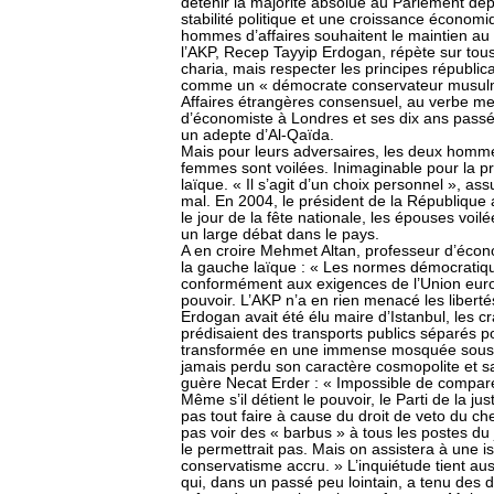
détenir la majorité absolue au Parlement de
stabilité politique et une croissance économ
hommes d’affaires souhaitent le maintien au p
l’AKP, Recep Tayyip Erdogan, répète sur tous
charia, mais respecter les principes républic
comme un « démocrate conservateur musulma
Affaires étrangères consensuel, au verbe me
d’économiste à Londres et ses dix ans passé
un adepte d’Al-Qaïda.
Mais pour leurs adversaires, les deux homme
femmes sont voilées. Inimaginable pour la 
laïque. « Il s’agit d’un choix personnel », as
mal. En 2004, le président de la République 
le jour de la fête nationale, les épouses voil
un large débat dans le pays.
A en croire Mehmet Altan, professeur d’écono
la gauche laïque : « Les normes démocratiq
conformément aux exigences de l’Union euro
pouvoir. L’AKP n’a en rien menacé les libert
Erdogan avait été élu maire d’Istanbul, les c
prédisaient des transports publics séparés p
transformée en une immense mosquée sous sur
jamais perdu son caractère cosmopolite et s
guère Necat Erder : « Impossible de comparer 
Même s’il détient le pouvoir, le Parti de la ju
pas tout faire à cause du droit de veto du che
pas voir des « barbus » à tous les postes du
le permettrait pas. Mais on assistera à une 
conservatisme accru. » L’inquiétude tient a
qui, dans un passé peu lointain, a tenu des di