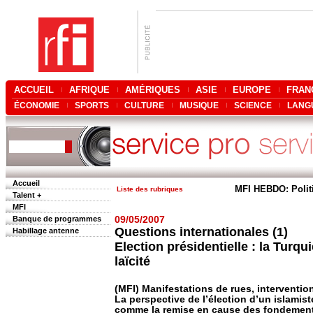
ACCUEIL
AFRIQUE
AMÉRIQUES
ASIE
EUROPE
FRAN
ÉCONOMIE
SPORTS
CULTURE
MUSIQUE
SCIENCE
LANG
Accueil
MFI HEBDO: Polit
Liste des rubriques
Talent +
MFI
Banque de programmes
09/05/2007
Questions internationales (1)
Habillage antenne
Election présidentielle : la Turqu
laïcité
(MFI) Manifestations de rues, interventio
La perspective de l’élection d’un islamist
comme la remise en cause des fondements