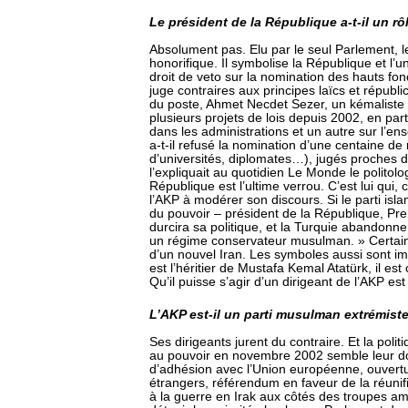
Le président de la République a-t-il un r
Absolument pas. Elu par le seul Parlement, le
honorifique. Il symbolise la République et l’
droit de veto sur la nomination des hauts fonct
juge contraires aux principes laïcs et républi
du poste, Ahmet Necdet Sezer, un kémaliste 
plusieurs projets de lois depuis 2002, en parti
dans les administrations et un autre sur l’e
a-t-il refusé la nomination d’une centaine de
d’universités, diplomates…), jugés proches
l’expliquait au quotidien Le Monde le politol
République est l’ultime verrou. C’est lui qui,
l’AKP à modérer son discours. Si le parti isla
du pouvoir – président de la République, Pre
durcira sa politique, et la Turquie abandonn
un régime conservateur musulman. » Certai
d’un nouvel Iran. Les symboles aussi sont im
est l’héritier de Mustafa Kemal Atatürk, il es
Qu’il puisse s’agir d’un dirigeant de l’AKP est
L’AKP est-il un parti musulman extrémist
Ses dirigeants jurent du contraire. Et la poli
au pouvoir en novembre 2002 semble leur do
d’adhésion avec l’Union européenne, ouvertu
étrangers, référendum en faveur de la réunifi
à la guerre en Irak aux côtés des troupes am