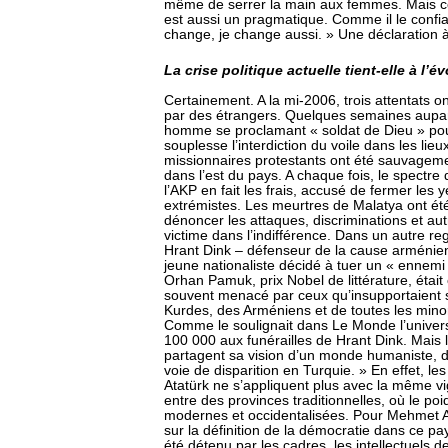
même de serrer la main aux femmes. Mais cet
est aussi un pragmatique. Comme il le confi
change, je change aussi. » Une déclaration 
La crise politique actuelle tient-elle à l’
Certainement. A la mi-2006, trois attentats o
par des étrangers. Quelques semaines aupara
homme se proclamant « soldat de Dieu » pour
souplesse l’interdiction du voile dans les lieux
missionnaires protestants ont été sauvageme
dans l’est du pays. A chaque fois, le spectre 
l’AKP en fait les frais, accusé de fermer les 
extrémistes. Les meurtres de Malatya ont été
dénoncer les attaques, discriminations et aut
victime dans l’indifférence. Dans un autre regi
Hrant Dink – défenseur de la cause arménien
jeune nationaliste décidé à tuer un « ennem
Orhan Pamuk, prix Nobel de littérature, était 
souvent menacé par ceux qu’insupportaient s
Kurdes, des Arméniens et de toutes les minor
Comme le soulignait dans Le Monde l’universi
100 000 aux funérailles de Hrant Dink. Mais la
partagent sa vision d’un monde humaniste, 
voie de disparition en Turquie. » En effet, l
Atatürk ne s’appliquent plus avec la même vi
entre des provinces traditionnelles, où le poids
modernes et occidentalisées. Pour Mehmet Al
sur la définition de la démocratie dans ce pa
été détenu par les cadres, les intellectuels des 