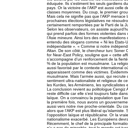
éduquée. Ils s’estiment les seuls gardiens d
pays. Or la victoire de l’AKP est aussi celle
classes moyennes. Du coup, le premier grou
Mais cela ne signifie pas que l’AKP menace 
prochaines élections législatives ne résoudron
certainement remportées par le Parti de la 
Selon les observateurs, on assiste aujourd’h
qui prend parfois des formes violentes dans u
l’Asie mineure. Ainsi lors des manifestations 
entendu des slogans comme « Ni les Etats-Uni
indépendante ». « Comme si notre indépend
Altan. De son côté, le chercheur turc Soner
for Near-East Policy, souligne que « cette aff
s’accompagne d’un renforcement de la fiert
% de la population est musulmane. La religion
aussi favorisé par le contexte international o
apparaissent comme des victimes. Evidemment 
musulmane. Mais l’armée aussi, qui recrute d
sentiment ultra-nationaliste et religieux de c
les Kurdes, les Arméniens, les syndicalistes e
La conclusion revient au politologue Cengiz 
reste difficile car elle s’est toujours faite da
laïque. On a convaincu la population que l’ave
la première fois, nous avons un gouvernement
aussi vers notre rive proche-orientale. Du co
alors que l’AKP est plus libéral qu’islamiste. 
l’opposition laïque et républicaine. Or la vr
nationalisme exacerbé. Les Européens devr
Récemment, le chef de la principale formatio
n’y a pas de minorités, tout le monde est t