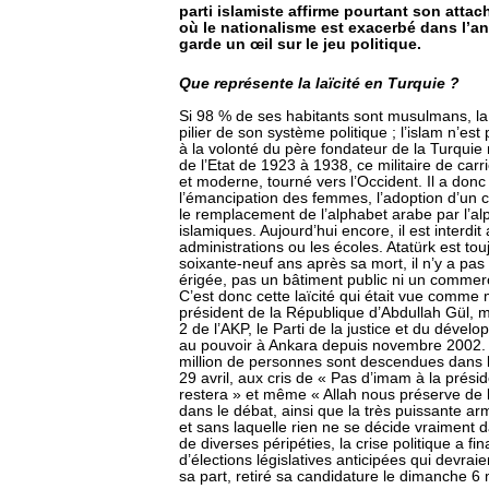
parti islamiste affirme pourtant son att
où le nationalisme est exacerbé dans l’a
garde un œil sur le jeu politique.
Que représente la laïcité en Turquie ?
Si 98 % de ses habitants sont musulmans, la T
pilier de son système politique ; l’islam n’est 
à la volonté du père fondateur de la Turqui
de l’Etat de 1923 à 1938, ce militaire de carri
et moderne, tourné vers l’Occident. Il a don
l’émancipation des femmes, l’adoption d’un co
le remplacement de l’alphabet arabe par l’alpha
islamiques. Aujourd’hui encore, il est interdi
administrations ou les écoles. Atatürk est to
soixante-neuf ans après sa mort, il n’y a pas
érigée, pas un bâtiment public ni un commer
C’est donc cette laïcité qui était vue comm
président de la République d’Abdullah Gül, m
2 de l’AKP, le Parti de la justice et du déve
au pouvoir à Ankara depuis novembre 2002.
million de personnes sont descendues dans le
29 avril, aux cris de « Pas d’imam à la présid
restera » et même « Allah nous préserve de l
dans le débat, ainsi que la très puissante ar
et sans laquelle rien ne se décide vraiment da
de diverses péripéties, la crise politique a 
d’élections législatives anticipées qui devraien
sa part, retiré sa candidature le dimanche 6 