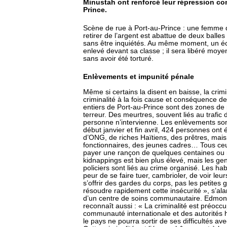
Minustah ont renforcé leur répression con
Prince.
Scène de rue à Port-au-Prince : une femme qu
retirer de l’argent est abattue de deux balles
sans être inquiétés. Au même moment, un écoli
enlevé devant sa classe ; il sera libéré moy
sans avoir été torturé.
Enlèvements et impunité pénale
Même si certains la disent en baisse, la crimi
criminalité à la fois cause et conséquence de
entiers de Port-au-Prince sont des zones de 
terreur. Des meurtres, souvent liés au trafic 
personne n’intervienne. Les enlèvements son
début janvier et fin avril, 424 personnes on
d’ONG, de riches Haïtiens, des prêtres, mais
fonctionnaires, des jeunes cadres… Tous ceux
payer une rançon de quelques centaines ou m
kidnappings est bien plus élevé, mais les gen
policiers sont liés au crime organisé. Les ha
peur de se faire tuer, cambrioler, de voir le
s’offrir des gardes du corps, pas les petites ge
résoudre rapidement cette insécurité », s’a
d’un centre de soins communautaire. Edmond 
reconnaît aussi : « La criminalité est préoccup
communauté internationale et des autorités h
le pays ne pourra sortir de ses difficultés av