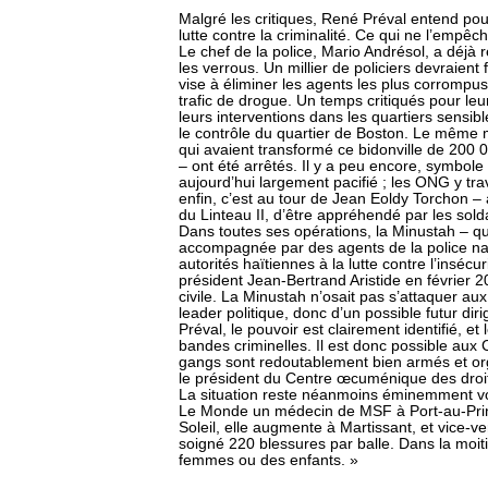
Malgré les critiques, René Préval entend pour
lutte contre la criminalité. Ce qui ne l’empêch
Le chef de la police, Mario Andrésol, a déjà
les verrous. Un millier de policiers devraient 
vise à éliminer les agents les plus corrompu
trafic de drogue. Un temps critiqués pour leu
leurs interventions dans les quartiers sensibles
le contrôle du quartier de Boston. Le même m
qui avaient transformé ce bidonville de 200 
– ont été arrêtés. Il y a peu encore, symbole d
aujourd’hui largement pacifié ; les ONG y trava
enfin, c’est au tour de Jean Eoldy Torchon – 
du Linteau II, d’être appréhendé par les sold
Dans toutes ses opérations, la Minustah – 
accompagnée par des agents de la police nat
autorités haïtiennes à la lutte contre l’insécu
président Jean-Bertrand Aristide en février 
civile. La Minustah n’osait pas s’attaquer au
leader politique, donc d’un possible futur dir
Préval, le pouvoir est clairement identifié, 
bandes criminelles. Il est donc possible aux
gangs sont redoutablement bien armés et or
le président du Centre œcuménique des droi
La situation reste néanmoins éminemment vol
Le Monde un médecin de MSF à Port-au-Prince
Soleil, elle augmente à Martissant, et vice-
soigné 220 blessures par balle. Dans la moiti
femmes ou des enfants. »