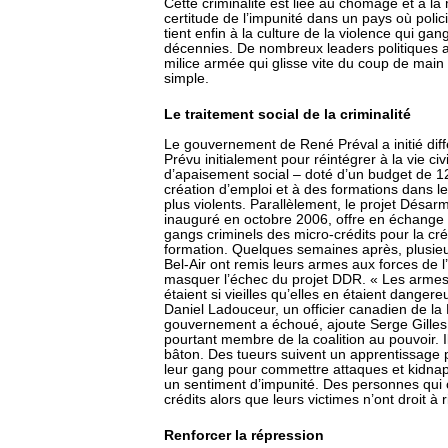
Cette criminalité est liée au chômage et à la 
certitude de l’impunité dans un pays où polic
tient enfin à la culture de la violence qui gan
décennies. De nombreux leaders politiques 
milice armée qui glisse vite du coup de main
simple.
Le traitement social de la criminalité
Le gouvernement de René Préval a initié diffé
Prévu initialement pour réintégrer à la vie ci
d’apaisement social – doté d’un budget de 120
création d’emploi et à des formations dans le
plus violents. Parallèlement, le projet Désa
inauguré en octobre 2006, offre en échange 
gangs criminels des micro-crédits pour la c
formation. Quelques semaines après, plusie
Bel-Air ont remis leurs armes aux forces de l’
masquer l’échec du projet DDR. « Les armes
étaient si vieilles qu’elles en étaient dangere
Daniel Ladouceur, un officier canadien de la
gouvernement a échoué, ajoute Serge Gilles,
pourtant membre de la coalition au pouvoir. I
bâton. Des tueurs suivent un apprentissage pe
leur gang pour commettre attaques et kidna
un sentiment d’impunité. Des personnes qui 
crédits alors que leurs victimes n’ont droit à 
Renforcer la répression