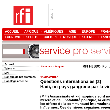
ACCUEIL
AFRIQUE
AMÉRIQUES
ASIE
EUROPE
FRAN
ÉCONOMIE
SPORTS
CULTURE
MUSIQUE
SCIENCE
LANG
Accueil
MFI HEBDO: Polit
Liste des rubriques
Talent +
MFI
Banque de programmes
15/05/2007
Questions internationales (2)
Habillage antenne
Haïti, un pays gangrené par la vi
(MFI) Assassinats et kidnappings sont mon
misère et de l’instabilité politique, la cri
les efforts de la communauté internationa
haïtiennes. Ces dernières semaines cepe