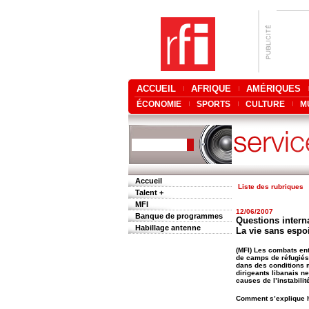
ACCUEIL
AFRIQUE
AMÉRIQUES
ÉCONOMIE
SPORTS
CULTURE
M
Accueil
Liste des rubriques
Talent +
MFI
12/06/2007
Banque de programmes
Questions interna
Habillage antenne
La vie sans espo
(MFI) Les combats ent
de camps de réfugiés 
dans des conditions m
dirigeants libanais ne
causes de l’instabilit
Comment s’explique h