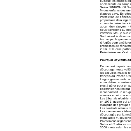
puisque les emplois qu
adolescente du camp d
Selon l’UNRWA, 60 % d
% des enfants des rues
d’autres pays. En effet
interdiction de bénéfici
propriétaire d’un loge
« Les discriminations à
aucun droit citoyen. » 
nous travaillons au no
infirmiers. Moi, je suis
Souhaitant le désarmem
les camps, le gouvern
réfugiés pour améliorer
promesses de rénovation
2006, et la crise polit
Palestiniens ne s’est p
Pourquoi Beyrouth ado
En menant depuis des dé
décourager toute vellé
les expulser, mais ils 
français du Proche-Ori
longue guerre civile, oc
entre chiites, sunnites
plus à gérer pour un pa
palestiniennes restent 
reconnaissait un réfu
sommes aussi une armée
Les Libanais n’oublient
en 1975, guerre qui a f
manipule des groupes f
Les combats actuels me
Les mouvements islamis
découragés par la misè
mondialiste », souligne
Palestiniens n’ignoren
Sabra et Chatila – com
3500 morts selon les so