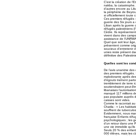
C’est la création de l’E
nakba, la catastrophe.
d’autres encore au Liba
la périphérie de Beyro
si officiellement toute 
Ces premiers réfugiés 
guerre des Six jours a 
Liban après la guerre d
réfugiés palestiniens 
Cèdre. Ils représenten
vivent dans des camps.
assistance de l’UNRWA
Quel que soit leur âge,
présentent comme origi
soucieux d’entretenir c
unies reste présent dan
définitive des Palestin
Quelles sont les cond
De l’avis unanime des o
des premiers réfugiés.
malodorante après des 
d’égouts traînent parto
tremblement de terre ic
soutiendraient peut-ê
libanaises l’autorisati
manqué 117 millions de 
pas populaire auprès d
caisses sont vides.
Comme le racontait au 
Chatila : « Les habitat
souffrent de tuberculo
Evidemment, nous manq
française Enfants réfu
psychologiques ; les ge
d’un retour dans une P
une vie immobile qu’ils
Seuls 20 % des enfants
000 élèves, mais les cl