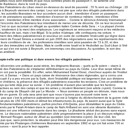
alifiés nous sont interdits et que nous sommes privés de passeport », se lamente une
e Baddaoui, dans le nord du pays.
es Palestiniens du Liban vivent en-dessous du seuil de pauvreté ; 70 % sont au chômage ; 20
 à Beyrouth viennent des camps. Leur sort est pire que celui des réfugiés palestiniens dans
, les autorités libanaises ne leur accordent aucun droit : interdiction d’avoir un passeport ;
er de prestations sociales ; interdiction d’exercer de nombreux métiers ; interdiction d’être
ment ; interdiction d’être membre d’une association… Comme le dénonce Amnesty International :
 l’encontre des Palestiniens leur interdisent de mener une vie décente. On ne leur reconnaît
C’est ce que racontait un réfugié au quotidien italien Corriere della Sera : « La plupart d’entre
ir, totalement à la merci des employeurs. Les ingénieurs se retrouvent maçons et les médecins
 chauffeur de taxi, mais c’est illégal. Si la police m’attrape, elle confisquera ma voiture. »
ent des milices palestiniennes et soucieux en outre de combattre l’insécurité qui règne dans
ement de Fouad Siniora a entamé en juin 2005 des négociations avec les représentants des
 leurs conditions de vie ; les professions interdites sont ainsi passées de 73 à 20, et des
 des immeubles ont été faites. Mais le conflit entre Israël et le Hezbollah au Sud-Liban à l’été
ique qui s’en est suivie à Beyrouth, ont interrompu ces discussions. Au quotidien, le sort des
as amélioré.
pte-t-elle une politique si dure envers les réfugiés palestiniens ?
cennies une politique aussi stricte, les dirigeants libanais – quels qu’ils soient – visent à
ité des Palestiniens de s’implanter définitivement au pays du Cèdre. Leur rêve serait même de
n’en ont pas la possibilité. En effet, selon Mohammed Kamel Doraï, chercheur auprès de l’Institut
ent, à Damas : « Dans un pays caisse de résonance des crises régionales, qui a connu une
cupé il y a peu encore par la Syrie, dont l’instabilité politique est largement due aux divisions
 et chrétiens, la présence des réfugiés palestiniens exacerbe les tensions. C’est un problème de
ys qui lutte déjà pour sa survie. » Un problème d’autant plus sensible que les factions
actives au sein des camps et que les armes y circulent librement (voir article ci-joint). Comme le
gié du camp de Dbayeh cité par Le Monde : « Nous sommes un peuple en déroute, mais nous
 en guerre. Et cela sera ainsi tant que nous n’aurons pas recouvré notre terre. »
 pas que c’est la présence palestinienne qui est à l’origine du déclenchement de la guerre civile
ait plus de 150 000 morts et détruit les infrastructures du pays. Ils savent aussi que la Syrie
ondamentalistes palestiniens, parfois proches d’Al-Qaïda, pour déstabiliser le pays du Cèdre.
nés par le Fatah Al-Islam dans le camp de Nahr Al-Bared en sont une vibrante illustration. «
tes ont une influence croissante dans les camps. Le jihadisme séduit des jeunes sans espoir,
re. Le discours nationaliste palestinien cède progressivement la place à un discours religieux
 Bernard Rougier, auteur de Jihad au quotidien (voir interview ci-joint) .De leur côté, les
t pas que, sans protection, la situation peut être très dangereuse pour eux. Les massacres de
mis par les Phalanges chrétiennes libanaises en septembre 1982 et qui ont fait entre 700 et
urces – sont là pour le leur rappeler.