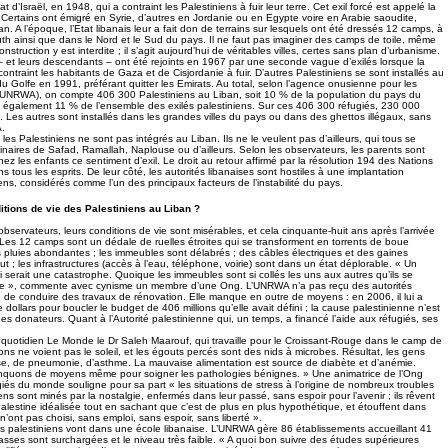
tat d’Israël, en 1948, qui a contraint les Palestiniens à fuir leur terre. Cet exil forcé est appelé la
 Certains ont émigré en Syrie, d’autres en Jordanie ou en Egypte voire en Arabie saoudite,
n. A l’époque, l’Etat libanais leur a fait don de terrains sur lesquels ont été dressés 12 camps, à
uth ainsi que dans le Nord et le Sud du pays. Il ne faut pas imaginer des camps de toile, même
construction y est interdite ; il s’agit aujourd’hui de véritables villes, certes sans plan d’urbanisme.
– et leurs descendants – ont été rejoints en 1967 par une seconde vague d’exilés lorsque la
contraint les habitants de Gaza et de Cisjordanie à fuir. D’autres Palestiniens se sont installés au
u Golfe en 1991, préférant quitter les Emirats. Au total, selon l’agence onusienne pour les
(l’UNRWA), on compte 406 300 Palestiniens au Liban, soit 10 % de la population du pays du
t également 11 % de l’ensemble des exilés palestiniens. Sur ces 406 300 réfugiés, 230 000
 Les autres sont installés dans les grandes villes du pays ou dans des ghettos illégaux, sans
.
 les Palestiniens ne sont pas intégrés au Liban. Ils ne le veulent pas d’ailleurs, qui tous se
naires de Safad, Ramallah, Naplouse ou d’ailleurs. Selon les observateurs, les parents sont
hez les enfants ce sentiment d’exil. Le droit au retour affirmé par la résolution 194 des Nations
s tous les esprits. De leur côté, les autorités libanaises sont hostiles à une implantation
iens, considérés comme l’un des principaux facteurs de l’instabilité du pays.
itions de vie des Palestiniens au Liban ?
bservateurs, leurs conditions de vie sont misérables, et cela cinquante-huit ans après l’arrivée
 Les 12 camps sont un dédale de ruelles étroites qui se transforment en torrents de boue
pluies abondantes ; les immeubles sont délabrés ; des câbles électriques et des gaines
ut ; les infrastructures (accès à l’eau, téléphone, voirie) sont dans un état déplorable. « Un
i serait une catastrophe. Quoique les immeubles sont si collés les uns aux autres qu’ils se
tre », commente avec cynisme un membre d’une Ong. L’UNRWA n’a pas reçu des autorités
on de conduire des travaux de rénovation. Elle manque en outre de moyens : en 2006, il lui a
dollars pour boucler le budget de 406 millions qu’elle avait défini ; la cause palestinienne n’est
es donateurs. Quant à l’Autorité palestinienne qui, un temps, a financé l’aide aux réfugiés, ses
quotidien Le Monde le Dr Saleh Maarouf, qui travaille pour le Croissant-Rouge dans le camp de
ions ne voient pas le soleil, et les égouts percés sont des nids à microbes. Résultat, les gens
se, de pneumonie, d’asthme. La mauvaise alimentation est source de diabète et d’anémie.
uons de moyens même pour soigner les pathologies bénignes. » Une animatrice de l’Ong
giés du monde souligne pour sa part « les situations de stress à l’origine de nombreux troubles
ns sont minés par la nostalgie, enfermés dans leur passé, sans espoir pour l’avenir ; ils rêvent
alestine idéalisée tout en sachant que c’est de plus en plus hypothétique, et étouffent dans
 n’ont pas choisi, sans emploi, sans espoir, sans liberté ».
 palestiniens vont dans une école libanaise. L’UNRWA gère 86 établissements accueillant 41
asses sont surchargées et le niveau très faible. « A quoi bon suivre des études supérieures