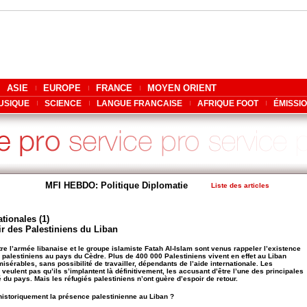
ASIE
EUROPE
FRANCE
MOYEN ORIENT
USIQUE
SCIENCE
LANGUE FRANCAISE
AFRIQUE FOOT
ÉMISSI
MFI HEBDO: Politique Diplomatie
Liste des articles
tionales (1)
ir des Palestiniens du Liban
re l’armée libanaise et le groupe islamiste Fatah Al-Islam sont venus rappeler l’existence
palestiniens au pays du Cèdre. Plus de 400 000 Palestiniens vivent en effet au Liban
isérables, sans possibilité de travailler, dépendants de l’aide internationale. Les
 veulent pas qu’ils s’implantent là définitivement, les accusant d’être l’une des principales
é du pays. Mais les réfugiés palestiniens n’ont guère d’espoir de retour.
istoriquement la présence palestinienne au Liban ?