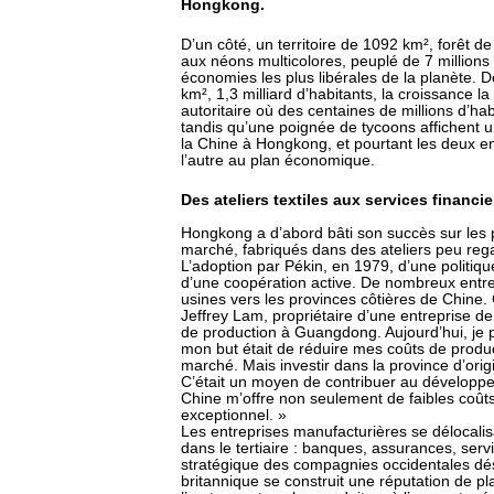
Hongkong.
D’un côté, un territoire de 1092 km², forêt 
aux néons multicolores, peuplé de 7 million
économies les plus libérales de la planète. D
km², 1,3 milliard d’habitants, la croissance 
autoritaire où des centaines de millions d’ha
tandis qu’une poignée de tycoons affichent u
la Chine à Hongkong, et pourtant les deux en
l’autre au plan économique.
Des ateliers textiles aux services financie
Hongkong a d’abord bâti son succès sur les p
marché, fabriqués dans des ateliers peu reg
L’adoption par Pékin, en 1979, d’une politi
d’une coopération active. De nombreux entr
usines vers les provinces côtières de Chin
Jeffrey Lam, propriétaire d’une entreprise de 
de production à Guangdong. Aujourd’hui, je 
mon but était de réduire mes coûts de produ
marché. Mais investir dans la province d’orig
C’était un moyen de contribuer au développe
Chine m’offre non seulement de faibles coût
exceptionnel. »
Les entreprises manufacturières se délocali
dans le tertiaire : banques, assurances, serv
stratégique des compagnies occidentales dés
britannique se construit une réputation de pl