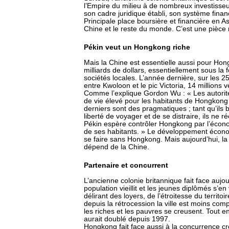
l’Empire du milieu à de nombreux investisseur
son cadre juridique établi, son système fina
Principale place boursière et financière en A
Chine et le reste du monde. C’est une pièc
Pékin veut un Hongkong riche
Mais la Chine est essentielle aussi pour Hon
milliards de dollars, essentiellement sous la
sociétés locales. L’année dernière, sur les 2
entre Kwoloon et le pic Victoria, 14 millions 
Comme l’explique Gordon Wu : « Les autorité
de vie élevé pour les habitants de Hongkong 
derniers sont des pragmatiques ; tant qu’ils 
liberté de voyager et de se distraire, ils ne r
Pékin espère contrôler Hongkong par l’écono
de ses habitants. » Le développement écono
se faire sans Hongkong. Mais aujourd’hui, l
dépend de la Chine.
Partenaire et concurrent
L’ancienne colonie britannique fait face aujo
population vieillit et les jeunes diplômés s’en 
délirant des loyers, de l’étroitesse du territoi
depuis la rétrocession la ville est moins comp
les riches et les pauvres se creusent. Tout e
aurait doublé depuis 1997.
Hongkong fait face aussi à la concurrence c