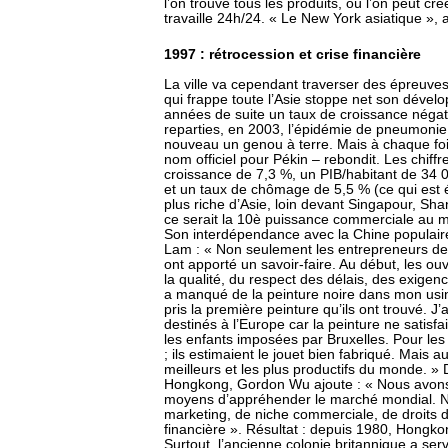
l’on trouve tous les produits, où l’on peut cr
travaille 24h/24. « Le New York asiatique », af
1997 : rétrocession et crise financière
La ville va cependant traverser des épreuves
qui frappe toute l’Asie stoppe net son dével
années de suite un taux de croissance négatif
reparties, en 2003, l’épidémie de pneumonie a
nouveau un genou à terre. Mais à chaque fois
nom officiel pour Pékin – rebondit. Les chiffr
croissance de 7,3 %, un PIB/habitant de 34 0
et un taux de chômage de 5,5 % (ce qui est él
plus riche d’Asie, loin devant Singapour, Sha
ce serait la 10è puissance commerciale au m
Son interdépendance avec la Chine populaire
Lam : « Non seulement les entrepreneurs de 
ont apporté un savoir-faire. Au début, les ou
la qualité, du respect des délais, des exigen
a manqué de la peinture noire dans mon usi
pris la première peinture qu’ils ont trouvé. J’
destinés à l’Europe car la peinture ne satisfa
les enfants imposées par Bruxelles. Pour les 
; ils estimaient le jouet bien fabriqué. Mais a
meilleurs et les plus productifs du monde. 
Hongkong, Gordon Wu ajoute : « Nous avons 
moyens d’appréhender le marché mondial. No
marketing, de niche commerciale, de droits
financière ». Résultat : depuis 1980, Hongko
Surtout, l’ancienne colonie britannique a serv