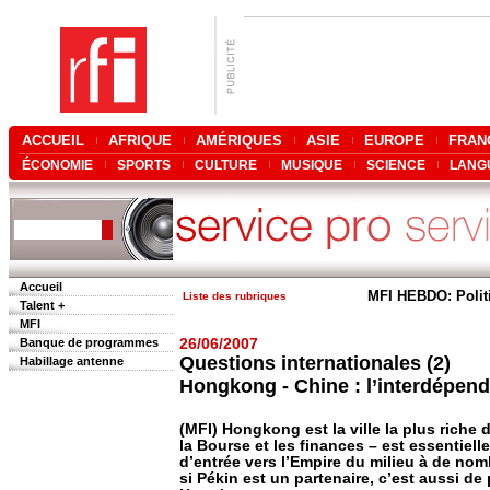
ACCUEIL
AFRIQUE
AMÉRIQUES
ASIE
EUROPE
FRAN
ÉCONOMIE
SPORTS
CULTURE
MUSIQUE
SCIENCE
LANG
Accueil
MFI HEBDO: Polit
Liste des rubriques
Talent +
MFI
Banque de programmes
26/06/2007
Questions internationales (2)
Habillage antenne
Hongkong - Chine : l’interdépe
(MFI) Hongkong est la ville la plus riche
la Bourse et les finances – est essentielle
d’entrée vers l’Empire du milieu à de no
si Pékin est un partenaire, c’est aussi d