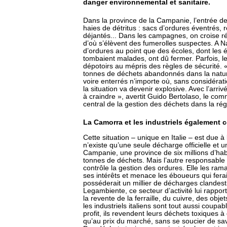
danger environnemental et sanitaire.
Dans la province de la Campanie, l’entrée
haies de détritus : sacs d’ordures éventrés, 
déjantés... Dans les campagnes, on croise 
d’où s’élèvent des fumerolles suspectes. A 
d’ordures au point que des écoles, dont les
tombaient malades, ont dû fermer. Parfois, l
dépotoirs au mépris des règles de sécurité. « F
tonnes de déchets abandonnés dans la natur
voire enterrés n’importe où, sans considératio
la situation va devenir explosive. Avec l’arri
à craindre », avertit Guido Bertolaso, le co
central de la gestion des déchets dans la rég
La Camorra et les industriels également 
Cette situation – unique en Italie – est due à
n’existe qu’une seule décharge officielle et u
Campanie, une province de six millions d’hab
tonnes de déchets. Mais l’autre responsable 
contrôle la gestion des ordures. Elle les ra
ses intérêts et menace les éboueurs qui ferai
posséderait un millier de décharges clandesti
Legambiente, ce secteur d’activité lui rapport
la revente de la ferraille, du cuivre, des o
les industriels italiens sont tout aussi coup
profit, ils revendent leurs déchets toxiques à
qu’au prix du marché, sans se soucier de savoi