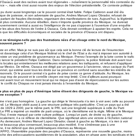
 d’Oaxaca avait des racines avant tout régionales – notamment la personnalité très contestée du
ce –, mais elle s’est aussi nourrie des enjeux de l’élection présidentielle. Ce contexte politique
a pu durer aussi longtemps car le pouvoir central était faible. Felipe Calderon avait été élu
ique de justesse, et son adversaire de gauche, Andres Manuel Lopez Obrador, refusait de
 parlant de fraudes électorales, organisant des manifestations de rues. Aujourd’hui, la légitimité
st plus contestée. Aucune rébellion, dans n’importe quelle province du Mexique, ne durerait
uvernement central a aussi eu l’intelligence de ne pas s’opposer à l’ouverture d’une enquête
 les abus des forces de l’ordre à Oaxaca. Cela devrait contribuer à apaiser les esprits. Cela ne
s que les difficultés économiques et sociales de la province d’Oaxaca ont disparu.
ion ne témoigne-t-elle pas des frustrations nées d’un clivage entre le nord du Mexique,
d souvent pauvre ?
iste en effet. Mais je ne suis pas sûr que cela soit la bonne clé de lecture de l’insurrection
st davantage celui d’un Mexique fédéral où le chef de l’Etat a du mal à imposer son autorité à
existe un vrai problème de gouvernance au Mexique. Prenez l’exemple de la lutte contre le trafic
lancer le président Felipe Calderon. Dans certaines régions, la police fédérale doit avant tout
tés locales qui entretiennent les meilleures relations avec les trafiquants, et refusent d’appliquer
par Mexico. De même, Oaxaca est dirigé par un gouverneur à l’ancienne, vieux cacique du Parti
ionnel, qui estime avoir tous les droits sur sa province et confond sans sourciller les intérêts de
personnels. Or le pouvoir central n’a guère de prise contre ce genre d’attitude. Au Mexique, les
p trop de pouvoir et le contrôle citoyen est trop limité. C’est d’ailleurs aussi pourquoi
 est avant tout un mouvement local qui ne risque pas d’avoir de répercussions sur les autres
le conflit du Chiapas ne s’est jamais étendu à l’ensemble du Mexique.
 plus en plus de pays d’Amérique latine élisent des dirigeants de gauche, le Mexique va-
 une exception ?
atine n’est pas homogène. La gauche qui dirige le Venezuela n’a rien à voir avec celle au pouvoir
il. Le Mexique obéit aussi à une structure politique très particulière. C’est un pays qui a été
de 1929 à 2000, par le même parti, le PRI, soit une longévité supérieure à celle du Parti
 PRI a imprimé un modèle de parti unique, où le clientélisme est la règle. Même si le Mexique
hui, il reste marqué par cette culture politique. Lorsqu’un parti, de droite ou de gauche,
ocalement, il a ce réflexe de clientélisme. Que signifierait alors une victoire à l’échelon national
? Au demeurant, Andres Manuel Lopez Obrador, classé à gauche au Mexique, n’a rien à voir
est beaucoup plus consensuel, beaucoup plus modéré. Il ne s’intéresse pas à une
he, il ne défend que des problématiques internes au Mexique.
l’APPO, l’Assemblée populaire des peuples d’Oaxaca, représente une nouvelle gauche, moins
proche des préoccupations quotidiennes de la population, plus en phase avec les syndicats et les