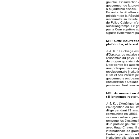
gauche. L’insurrection
gouverneur de la provin
a aujourd’hui disparu.
En outre, la rébellion 
président de la Républ
reconnaître sa défaite,
de Felipe Calderon n’e
aussi longtemps. Le go
par la Cour suprême sur
signifie évidemment pa
MFI : Cette insurrect
plutôt riche, et le su
J.-J. K. : Le clivage ex
d’Oaxaca. Le malaise e
l’ensemble du pays. Il 
de drogue que vient de 
lutter contre les autori
une politique décidée 
révolutionnaire institut
l’Etat et ses intérêts 
gouverneurs ont beaucou
l’insurrection d’Oaxaca
provinces. Tout comme 
MFI : Au moment où de
t-il longtemps rester
J.-J. K. : L’Amérique l
en Argentine ou au Brés
dirigé pendant 71 ans, 
communiste en URSS. Le
se démocratise aujourd’
remporte les élections l
d’un parti de gauche 
avec Hugo Chavez. Il 
internationale de gauc
Certains pensent que 
institutionnelle, plus 