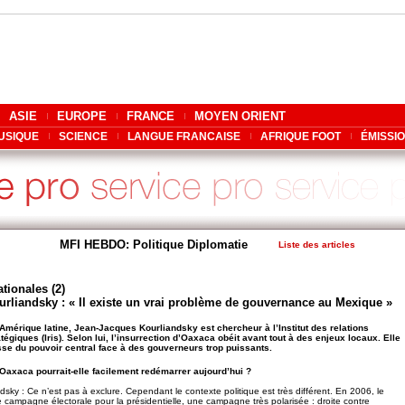
ASIE
EUROPE
FRANCE
MOYEN ORIENT
USIQUE
SCIENCE
LANGUE FRANCAISE
AFRIQUE FOOT
ÉMISSI
MFI HEBDO: Politique Diplomatie
Liste des articles
tionales (2)
rliandsky : « Il existe un vrai problème de gouvernance au Mexique »
l’Amérique latine, Jean-Jacques Kourliandsky est chercheur à l’Institut des relations
atégiques (Iris). Selon lui, l’insurrection d’Oaxaca obéit avant tout à des enjeux locaux. Elle
sse du pouvoir central face à des gouverneurs trop puissants.
d’Oaxaca pourrait-elle facilement redémarrer aujourd’hui ?
sky : Ce n’est pas à exclure. Cependant le contexte politique est très différent. En 2006, le
e campagne électorale pour la présidentielle, une campagne très polarisée : droite contre