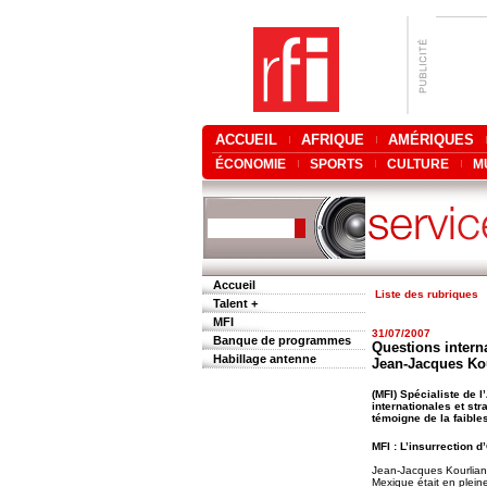
ACCUEIL
AFRIQUE
AMÉRIQUES
ÉCONOMIE
SPORTS
CULTURE
M
Accueil
Liste des rubriques
Talent +
MFI
31/07/2007
Banque de programmes
Questions interna
Habillage antenne
Jean-Jacques Kou
(MFI) Spécialiste de 
internationales et str
témoigne de la faible
MFI : L’insurrection 
Jean-Jacques Kourliand
Mexique était en plein