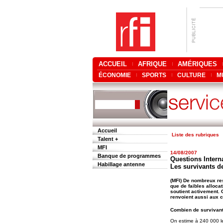
ACCUEIL
AFRIQUE
AMÉRIQUES
ÉCONOMIE
SPORTS
CULTURE
M
Accueil
Liste des rubriques
Talent +
MFI
14/08/2007
Banque de programmes
Questions Interna
Habillage antenne
Les survivants de
(MFI) De nombreux re
que de faibles alloca
soutient activement. 
renvoient aussi aux c
Combien de survivants
On estime à 240 000 le