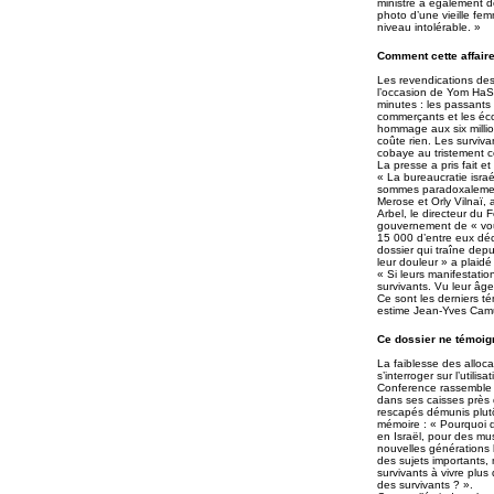
ministre a également dé
photo d’une vieille fe
niveau intolérable. »
Comment cette affaire
Les revendications des
l’occasion de Yom HaS
minutes : les passants 
commerçants et les écol
hommage aux six millio
coûte rien. Les surviv
cobaye au tristement c
La presse a pris fait e
« La bureaucratie isra
sommes paradoxalement
Merose et Orly Vilnaï,
Arbel, le directeur du
gouvernement de « voul
15 000 d’entre eux déc
dossier qui traîne dep
leur douleur » a plaid
« Si leurs manifestatio
survivants. Vu leur âge
Ce sont les derniers té
estime Jean-Yves Camus,
Ce dossier ne témoign
La faiblesse des alloc
s’interroger sur l’utili
Conference rassemble le
dans ses caisses près d
rescapés démunis plutô
mémoire : « Pourquoi de
en Israël, pour des mu
nouvelles générations 
des sujets importants,
survivants à vivre plu
des survivants ? ».