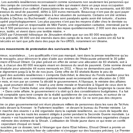
. Les autorités israéliennes reconnaissent comme survivants non seulement les personnes qui
 des camps de concentration, mais aussi celles qui vivaient dans un pays sous occupation
 Flug, président d’un collectif d’associations de rescapés : « 30% de ces survivants, soit 80 000
dessous du seuil de pauvreté, défini à 320 euros mensuels. Beaucoup n’ont pas de quoi payer
 qu’ils souffrent de pathologies liées à leur situation de survivants. Certains ont été victimes
icales à Dachau ou Buchenwald ; d’autres sont paralysés après avoir été torturés ; d’autres
cupéré psychologiquement. Les plus pauvres n’ont pas les moyens d’aller chez le dentiste ou
nage confirmé par un responsable de Méir Panim, une organisation caritative, interviewé par le
 les 8 500 personnes à qui nous servons des repas quotidiennement, 2 000 sont des survivants
eux, isolés, et vivent dans une terrible misère. »
2005 par l’Université hébraïque de Jérusalem révèle que sur ces 80 000 rescapés de
s la précarité, 30 000 ont été internés dans des camps de la mort. Les autres ont dû fuir le
rsécutés en tant que juifs dans des pays de l’ex-URSS, notamment en Ukraine.
 ces mouvements de protestation des survivants de la Shoah ?
honteux, scandaleux… Les qualificatifs n’ont pas manqué, tant dans la presse israélienne qu’au
e rescapés, pour dénoncer le plan d’aide aux victimes de l’Holocauste présenté le 30 juillet
ement d’Ehoud Olmert. Ce plan prévoit en effet de verser une allocation de 83 shekels, soit à
is, à chacun des 80 000 rescapés vivant en dessous du seuil de pauvreté. Cette somme devrait
réévaluée pour atteindre 44 euros mensuels en 2011. « Nous ne demandons pas l’aumône.
e dignement jusqu’à la fin de nos jours. Cette offre de 83 shekels illustre le peu de
gard des autorités israéliennes » s’emporte Dubi Arbel, le directeur du Fonds israélien pour les
. En avril dernier, une commission parlementaire avait recommandé une allocation de 1 000
r mois, et non par an comme l’a décidé le gouvernement. A l’époque, le ministre des affaires
g, avait pourtant déclaré : « Israël a une dette morale et financière à l’égard de ceux dont le
mpté. » Pour Colette Avital, une députée travailliste qui défend depuis longtemps la cause des
: « Dans cette affaire, le gouvernement n’a obéi qu’à des considérations budgétaires. Il a fait
it comptable sans tenir compte de la réalité quotidienne de ces survivants, et surtout de ce
s l’histoire de l’Etat hébreu, de tout ce que le pays leur doit. Ce ne sont pas des citoyens
tre ce plan gouvernemental ont réuni plusieurs milliers de personnes dans les rues de Tel Aviv.
nisés devant la Knesset - le Parlement israélien - et devant le bureau du Premier ministre. Le
 marche des vivants » a été organisée dans la capitale israélienne, au cours de laquelle des
étoile jaune que les nazis les avaient obligés à porter pendant la Seconde Guerre mondiale. Le
 vivants » est hautement symbolique puisque c’est le nom des cérémonies organisées chaque
mémoire des victimes de la Shoah. L’utilisation de l’étoile jaune dans ce qui reste un conflit
a cependant choqué en Israël.
 suscitée par ce dossier, tant à l’étranger que dans l’Etat hébreu, Ehoud Olmert a promis un
locations. Sans toutefois fixer de calendrier ni s’engager sur des hausses précises. Le Premier