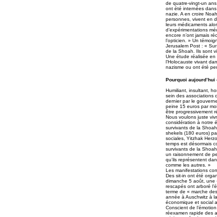
de quatre-vingt-un ans
ont été internées dans
nazie. A en croire Noah
personnes, vivent en 
leurs médicaments alors
d’expérimentations méd
encore n’ont jamais ré
l’opticien. » Un témoig
Jerusalem Post : « Sur
de la Shoah. Ils sont vi
Une étude réalisée en 
l’Holocauste vivant dan
nazisme ou ont été pe
Pourquoi aujourd’hui
Humiliant, insultant, 
sein des associations d
dernier par le gouvern
peine 15 euros par mo
être progressivement 
Nous voulons juste vivr
considération à notre é
survivants de la Shoah
shekels (180 euros) pa
sociales, Yitzhak Herzo
temps est désormais co
survivants de la Shoah 
un raisonnement de pet
qu’ils représentent dan
comme les autres. »
Les manifestations con
Des sit-in ont été orga
dimanche 5 août, une «
rescapés ont arboré l’
terme de « marche des
année à Auschwitz à la 
économique et social 
Conscient de l’émotion
réexamen rapide des al