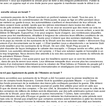
noncé « ceux qui exploitent la Shoah pour se livrer à des intrigues politiciennes. Publier la
mme avec un pyjama rayé et une étoile jaune pour appeler à manifester ravale le débat à un
 est-elle vécue en Israël ?
 survivants pauvres de la Shoah suscitent un profond malaise en Israël. Tous les ans, à
hoah, la journée de commémoration de l’Holocauste, le pays se fige en effet pendant deux
se mettent au garde-à-vous, les automobilistes s’arrêtent et descendent de leur véhicule, les
iers cessent toute activité, tandis que les sirènes retentissent dans toutes les villes en
ns de juifs victimes de la barbarie nazie. « On ne veut se souvenir que des morts car cela ne
ants dérangent » soupire Peter Greenfeld, un habitant d’Ashkelon qui, encore enfant, a servi de
élèbre Dr Mengele. Aujourd’hui, il ne peut soigner, faute d’argent, ses nombreuses séquelles.
t cause pour les manifestants, détaillant à longueur de colonnes leurs difficiles conditions de vie.
élienne les promène d’un bureau à l’autre pour n’obtenir que des sommes misérables. Nous
 le pays au monde où les survivants de la Shoah sont les moins bien traités » dénoncent Guy
 auteurs d’un documentaire sur le sujet. « L’Etat israélien nous a abandonnés » se lamente Dubi
 Fonds israélien pour les survivants de la Shoah. De son côté, Noah Plug accuse le
oir résoudre de façon biologique le calvaire des rescapés. » Chaque année en effet, près de
èdent. Les autorités démentent un tel cynisme. « Il faut une solution rapide et honorable à un
uis trop longtemps. Nous devons être attentifs à la voix des survivants qui monte du tréfonds de
é le président Shimon Peres.
ns ont un tel impact, c’est aussi parce que les Israéliens savent que ce sont les derniers
, dans dix ans ils seront tous morts. Leur détresse interpelle donc encore plus les consciences.
moins d’un événement déterminant pour la création de l’Etat hébreu et l’histoire du peuple juif »
 chercheur à l’Institut des relations internationales et stratégiques (voir interview ci-après).
e-t-il pas également du poids de l’Histoire en Israël ?
ations accordées aux survivants de la Shoah a été l’occasion pour la presse israélienne de
sation de certains fonds financiers. Comme l’écrit le quotidien populaire Maariv : « La Claims
s fonds provenant de la restitution des biens juifs confisqués pendant la guerre. Elle détient
’un milliard de dollars. Cette somme pourrait en partie être utilisée pour venir en aide aux
t que de dormir sur des comptes. » De son côté, le Jérusalem Post met en cause le culte de la
s centaines de millions de dollars sont-ils dépensés, par des juifs américains surtout mais aussi
sées de la Shoah, pour des statues et autres monuments ? Certes, faire connaître aux
l’extermination des juifs d’Europe et garder en mémoire les événements de cette période sont
 mais cela ne devrait pas empêcher que certaines sommes soient destinées à aider les derniers
s décemment. Pourquoi honorer la mémoire des morts, si on ne subvient pas déjà aux besoins