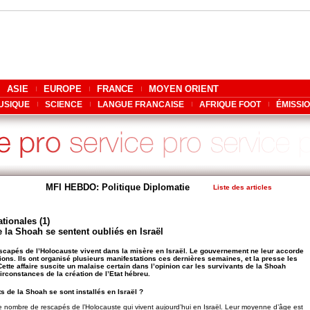
ASIE
EUROPE
FRANCE
MOYEN ORIENT
USIQUE
SCIENCE
LANGUE FRANCAISE
AFRIQUE FOOT
ÉMISSI
MFI HEBDO: Politique Diplomatie
Liste des articles
tionales (1)
 la Shoah se sentent oubliés en Israël
scapés de l’Holocauste vivent dans la misère en Israël. Le gouvernement ne leur accorde
tions. Ils ont organisé plusieurs manifestations ces dernières semaines, et la presse les
Cette affaire suscite un malaise certain dans l’opinion car les survivants de la Shoah
irconstances de la création de l’Etat hébreu.
 de la Shoah se sont installés en Israël ?
 nombre de rescapés de l’Holocauste qui vivent aujourd’hui en Israël. Leur moyenne d’âge est