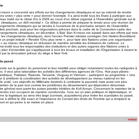
te
-moon a concentré ses efforts sur les changements climatiques et sur sa volonté de rendre
ns unies « plus verte » pour donner l'exemple. Il a ainsi invité tous les Etats à participer aux
au traité sur le climat d'ici à 2009 au cours d'un débat organisé à l'Assemblée générale sur le
imatiques, un défi mondial ». Ce débat a permis de préparer le terrain pour une réunion de
angements climatiques qui se tiendra à l'ouverture de la prochaine session de l'Assemblée
bre prochain, puis pour les négociations prévues dans le cadre de la Convention-cadre des
changements climatiques, en décembre, à Bali. Ban Ki-moon est assisté dans ses efforts par trois
les changements climatiques, dont l'ancien Premier ministre norvégien Gro Harlem Brundtland.
t un projet intitulé « Rendre l'Onu plus verte », pour faire des Nations unies une organisation
 » au niveau climatique en réduisant de manière sensible les émissions de carbone. Le
nsi invité tous les responsables des institutions et des autres organes des Nations unies à
un plan d’ensemble qui s’appliquerait à tous les locaux et installation de l’Organisation à travers le
ar la rénovation prévue du siège à New York.
 du passé
forme sur la gestion du personnel et leur mobilité pour obliger notamment toutes les catégories à
. Il veut ainsi rationaliser les activités des différentes agences de l'Onu. Huit pays pilotes -
zambique, Pakistan, Rwanda, Tanzanie, Uruguay et Vietnam – participent au programme « Une
e à améliorer la coordination des activités de développement au niveau national en les
e unité. Les objectifs du Millénaire destinés à combattre la pauvreté mais aussi une plus
maintien de la paix tout comme les problèmes du désarmement qui dépendent désormais
re général sont parmi les autres priorités héritées de Kofi Annan. Concernant le maintien de la
érentes s'en occupent de manière coordonnée, l'une sur un plan politique et diplomatique, et
rne la logistique au sens très large (contrats, acquisitions) pour éviter les scandales du passé.
re à définir le rôle exact et l'importance du Conseil des droits de l'homme qui a remplacé la
m et qui peine à se mettre en place.
retour