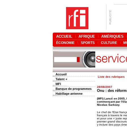
ACCUEIL
AFRIQUE
AMÉRIQUES
ÉCONOMIE
SPORTS
CULTURE
M
Accueil
Liste des rubriques
Talent +
MFI
28/08/2007
Banque de programmes
Onu : des réforme
Habillage antenne
(MFI) Lancé en 2005, 
commençant par l'élar
Nicolas Sarkozy.
Le chef de l'Etat fran
français à travers le m
et pour une « juste rep
premier grand discours
y inclure des pays émer