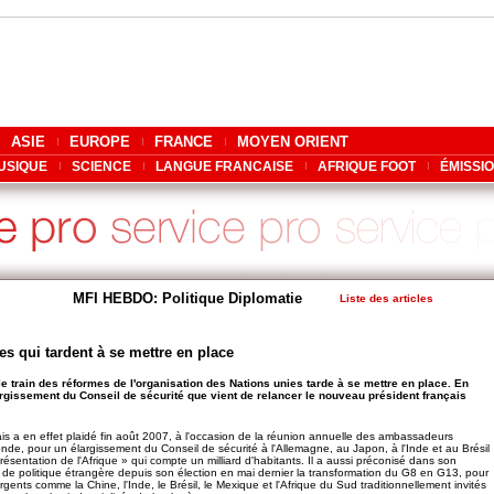
ASIE
EUROPE
FRANCE
MOYEN ORIENT
USIQUE
SCIENCE
LANGUE FRANCAISE
AFRIQUE FOOT
ÉMISSI
MFI HEBDO: Politique Diplomatie
Liste des articles
s qui tardent à se mettre en place
le train des réformes de l'organisation des Nations unies tarde à se mettre en place. En
gissement du Conseil de sécurité que vient de relancer le nouveau président français
çais a en effet plaidé fin août 2007, à l'occasion de la réunion annuelle des ambassadeurs
onde, pour un élargissement du Conseil de sécurité à l'Allemagne, au Japon, à l'Inde et au Brésil
résentation de l'Afrique » qui compte un milliard d'habitants. Il a aussi préconisé dans son
 de politique étrangère depuis son élection en mai dernier la transformation du G8 en G13, pour
gents comme la Chine, l'Inde, le Brésil, le Mexique et l'Afrique du Sud traditionnellement invités