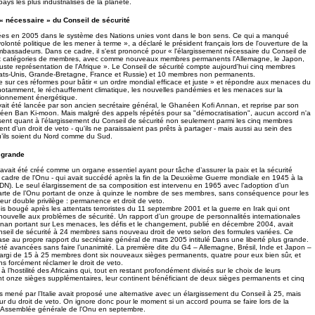
ys les plus industrialisés de la planète.
« nécessaire » du Conseil de sécurité
es en 2005 dans le système des Nations unies vont dans le bon sens. Ce qui a manqué
volonté politique de les mener à terme », a déclaré le président français lors de l'ouverture de la
assadeurs. Dans ce cadre, il s'est prononcé pour « l'élargissement nécessaire du Conseil de
ux catégories de membres, avec comme nouveaux membres permanents l'Allemagne, le Japon,
e juste représentation de l'Afrique ». Le Conseil de sécurité compte aujourd'hui cinq membres
ats-Unis, Grande-Bretagne, France et Russie) et 10 membres non permanents.
 sur ces réformes pour bâtir « un ordre mondial efficace et juste » et répondre aux menaces du
notamment, le réchauffement climatique, les nouvelles pandémies et les menaces sur la
sionnement énergétique.
ait été lancée par son ancien secrétaire général, le Ghanéen Kofi Annan, et reprise par son
réen Ban Ki-moon. Mais malgré des appels répétés pour sa "démocratisation", aucun accord n'a
ésent quant à l’élargissement du Conseil de sécurité non seulement parmi les cinq membres
t d’un droit de veto - qu'ils ne paraissaient pas prêts à partager - mais aussi au sein des
u’ils soient du Nord comme du Sud.
 grande
 avait été créé comme un organe essentiel ayant pour tâche d’assurer la paix et la sécurité
e cadre de l'Onu - qui avait succédé après la fin de la Deuxième Guerre mondiale en 1945 à la
DN). Le seul élargissement de sa composition est intervenu en 1965 avec l’adoption d’un
te de l’Onu portant de onze à quinze le nombre de ses membres, sans conséquence pour les
eur double privilège : permanence et droit de veto.
is bougé après les attentats terroristes du 11 septembre 2001 et la guerre en Irak qui ont
uvelle aux problèmes de sécurité. Un rapport d’un groupe de personnalités internationales
nan portant sur Les menaces, les défis et le changement, publié en décembre 2004, avait
onseil de sécurité à 24 membres sans nouveau droit de veto selon des formules variées. Ce
se au propre rapport du secrétaire général de mars 2005 intitulé Dans une liberté plus grande.
 été avancées sans faire l’unanimité. La première dite du G4 – Allemagne, Brésil, Inde et Japon –
largi de 15 à 25 membres dont six nouveaux sièges permanents, quatre pour eux bien sûr, et
ns forcément réclamer le droit de veto.
 à l’hostilité des Africains qui, tout en restant profondément divisés sur le choix de leurs
 onze sièges supplémentaires, leur continent bénéficiant de deux sièges permanents et cinq
s mené par l’Italie avait proposé une alternative avec un élargissement du Conseil à 25, mais
 du droit de veto. On ignore donc pour le moment si un accord pourra se faire lors de la
l'Assemblée générale de l'Onu en septembre.