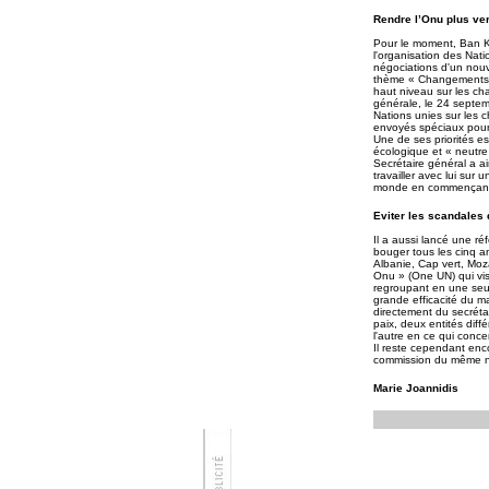
Rendre l’Onu plus ver
Pour le moment, Ban Ki
l'organisation des Natio
négociations d'un nouve
thème « Changements cl
haut niveau sur les ch
générale, le 24 septem
Nations unies sur les 
envoyés spéciaux pour 
Une de ses priorités es
écologique et « neutre
Secrétaire général a ai
travailler avec lui sur 
monde en commençant p
Eviter les scandales
Il a aussi lancé une ré
bouger tous les cinq ans
Albanie, Cap vert, Mo
Onu » (One UN) qui vis
regroupant en une seul
grande efficacité du 
directement du secrétai
paix, deux entités diff
l'autre en ce qui conce
Il reste cependant enco
commission du même no
Marie Joannidis