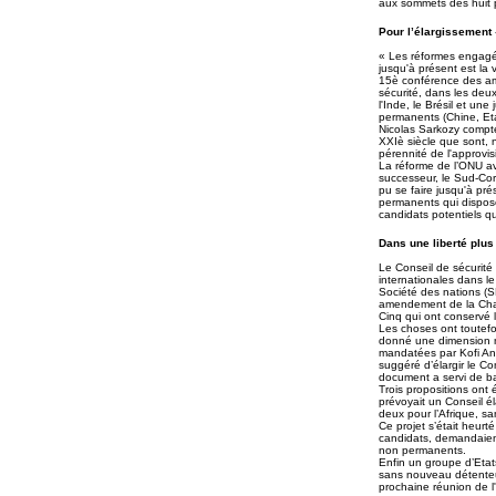
aux sommets des huit pa
Pour l’élargissement 
« Les réformes engagé
jusqu'à présent est la 
15è conférence des amb
sécurité, dans les de
l'Inde, le Brésil et un
permanents (Chine, Et
Nicolas Sarkozy compte
XXIè siècle que sont, 
pérennité de l'approvi
La réforme de l’ONU av
successeur, le Sud-Co
pu se faire jusqu'à pr
permanents qui disposen
candidats potentiels q
Dans une liberté plus
Le Conseil de sécurité
internationales dans l
Société des nations (S
amendement de la Char
Cinq qui ont conservé l
Les choses ont toutefo
donné une dimension no
mandatées par Kofi An
suggéré d’élargir le C
document a servi de ba
Trois propositions ont
prévoyait un Conseil é
deux pour l’Afrique, sa
Ce projet s’était heurté
candidats, demandaient
non permanents.
Enfin un groupe d’Etat
sans nouveau détenteur
prochaine réunion de 